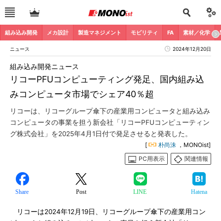
組み込み開発
メカ設計
製造マネジメント
モビリティ
FA
素材／化学
ニュース
2024年12月20日
組み込み開発ニュース
リコーPFUコンピューティング発足、国内組み込
みコンピュータ市場でシェア40％超
リコーは、リコーグループ傘下の産業用コンピュータと組み込み
コンピュータの事業を担う新会社「リコーPFUコンピューティン
グ株式会社」を2025年4月1日付で発足させると発表した。
[
朴尚洙
，MONOist]
PC用表示
関連情報
Share
Post
LINE
Hatena
リコーは2024年12月19日、リコーグループ傘下の産業用コン