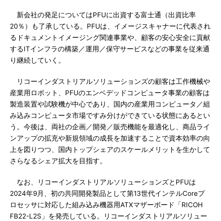
新会社の発足についてはPFUに出資する富士通（出資比率
20％）も了承している。PFUは、イメージスキャナーに代表され
るドキュメントイメージング関連事業や、顧客の安心安全に貢献
するITインフラの構築／運用／保守サービスなどの事業を従来通
り継続していく。
リコーインダストリアルソリューションズの顧客は工作機械や
産業用ロボット、PFUのエンベデッドコンピュータ事業の顧客は
製造装置や試験機が中心であり、国内の産業用コンピュータ／組
み込みコンピュータ市場ですみ分けができている状態にあるとい
う。今後は、両社の企画／開発／販売機能を最適化し、商品ライ
ンアップの拡充や新規領域の成長を加速することで資本効率の向
上を図りつつ、国内トップシェアのスケールメリットを生かして
さらなるシェア拡大を目指す。
なお、リコーインダストリアルソリューションズとPFUは
2024年9月、初の共同開発製品として第13世代インテルCoreプ
ロセッサに対応した組み込み機器用ATXマザーボード「RICOH
FB22-L2S」を発売している。リコーインダストリアルソリュー