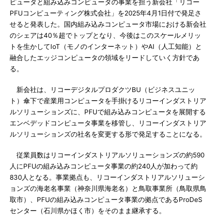
ピュータと組み込みコンピュータの事業を担う新会社「リコー
PFUコンピューティング株式会社」を2025年4月1日付で発足さ
せると発表した。国内組み込みコンピュータ市場における新会社
のシェアは40％超でトップとなり、今後はこのスケールメリッ
トを生かしてIoT（モノのインターネット）やAI（人工知能）と
融合したエッジコンピュータの領域をリードしていく方針であ
る。
新会社は、リコーデジタルプロダクツBU（ビジネスユニッ
ト）傘下で産業用コンピュータを手掛けるリコーインダストリア
ルソリューションズに、PFUで組み込みコンピュータを展開する
エンベデッドコンピュータ事業を移管し、リコーインダストリア
ルソリューションズの社名を変更する形で発足することになる。
従業員数はリコーインダストリアルソリューションズの約590
人にPFUの組み込みコンピュータ事業の約240人が加わって約
830人となる。事業拠点も、リコーインダストリアルソリューシ
ョンズの海老名事業（神奈川県海老名）と鳥取事業所（鳥取県鳥
取市）、PFUの組み込みコンピュータ事業の拠点であるProDeS
センター（石川県かほく市）をそのまま継承する。