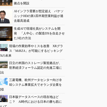
拠点を開設
AIインフラ需要が想定超え パナソ
ニックHDの第1四半期営業利益が過
去最高達成
生成AIで現場社員がシステムを開
発 「人中心」の製造DXを自走させ
た3社の方法
現場の作業効率やミスを改善 XRグラ
ス「MiRZA」が可能にするピッキング
DXの未来
日立の米国のストレージ製造拠点が、
世界経済フォーラム認定の先進工場に
選出
三菱電機、欧州データセンター向け冷
却システム事業拡大でオランダ企業を
買収
日本版データスペースの現在地はど
こ？ AI時代における日本の勝ち筋に
ついて