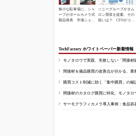
狭小な駐車場に、シャ
ソニーグループがタム
ープがポールカメラ式
ロン買収を提案、その
製品発表 市場シェア
狙いは？ CFOがコメ
10％目指す
ント
TechFactory ホワイトペーパー新着情報
モノタロウで実践、失敗しない「間接材
間接材＆備品購買の改善点が分かる、業
購買コスト削減に効く「集中購買」の秘
間接材のカタログ購買に特化、モノタロ
サーモグラフィカメラ導入事例：食品容