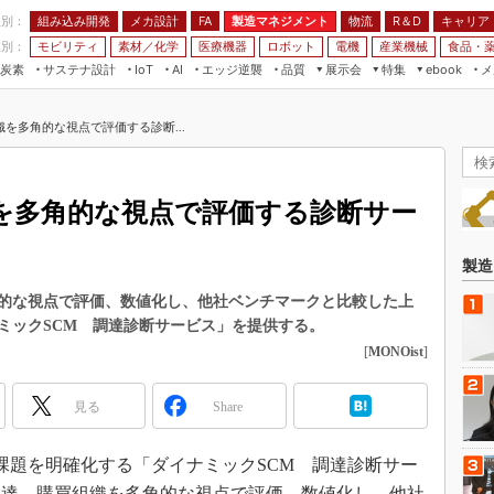
程別：
組み込み開発
メカ設計
製造マネジメント
物流
R＆D
キャリア
FA
業別：
モビリティ
素材／化学
医療機器
ロボット
電機
産業機械
食品・
炭素
サステナ設計
エッジ逆襲
品質
展示会
特集
メ
IoT
AI
ebook
伝承
組み込み開発
CEATEC
読者調査まとめ
編集後記
を多角的な視点で評価する診断...
JIMTOF
保全
メカ設計
つながるクルマ
組込み/エッジ コンピューティング
ス
 AI
製造マネジメント
5G
展＆IoT/5Gソリューション展
VR／AR
FA
を多角的な視点で評価する診断サー
IIFES
モビリティ
フィールドサービス
国際ロボット展
素材／化学
FPGA
製造
ジャパンモビリティショー
組み込み画像技術
的な視点で評価、数値化し、他社ベンチマークと比較した上
TECHNO-FRONTIER
ミックSCM 調達診断サービス」を提供する。
組み込みモデリング
人テク展
[
MONOist
]
Windows Embedded
スマート工場EXPO
車載ソフト開発
見る
Share
EdgeTech+
ISO26262
日本ものづくりワールド
の課題を明確化する「ダイナミックSCM 調達診断サー
無償設計ツール
AUTOMOTIVE WORLD
調達、購買組織を多角的な視点で評価、数値化し、他社