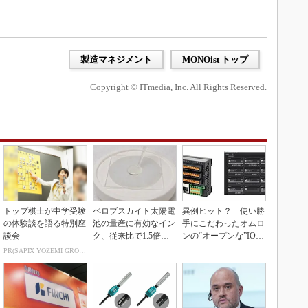
製造マネジメント
MONOist トップ
Copyright © ITmedia, Inc. All Rights Reserved.
トップ棋士が中学受験
ペロブスカイト太陽電
異例ヒット？ 使い勝
の体験談を語る特別座
池の量産に有効なイン
手にこだわったオムロ
談会
ク、従来比で1.5倍の
ンの“オープンな”IO-L
性能向上
inkマスター
PR(SAPIX YOZEMI GROUP)