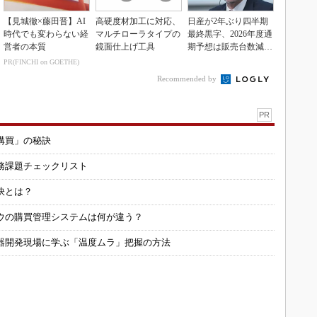
【見城徹×藤田晋】AI
高硬度材加工に対応、
日産が2年ぶり四半期
時代でも変わらない経
マルチローラタイプの
最終黒字、2026年度通
営者の本質
鏡面仕上げ工具
期予想は販売台数減も
連結業績は維持
PR(FINCHI on GOETHE)
Recommended by
PR
購買」の秘訣
務課題チェックリスト
訣とは？
ウの購買管理システムは何が違う？
器開発現場に学ぶ「温度ムラ」把握の方法