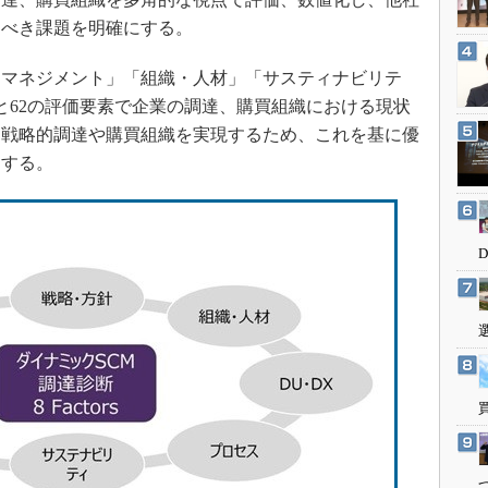
3Dプリンタ
産業オープンネット展
すべき課題を明確にする。
デジタルツインとCAE
S＆OP
マネジメント」「組織・人材」「サスティナビリテ
と62の評価要素で企業の調達、購買組織における現状
インダストリー4.0
。戦略的調達や購買組織を実現するため、これを基に優
イノベーション
にする。
製造業ビッグデータ
メイドインジャパン
植物工場
知財マネジメント
海外生産
グローバル設計・開発
制御セキュリティ
新型コロナへの対応