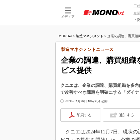
工
産
メディア
脱
つながる技術
AI×技術
MONOist
>
製造マネジメント
>
企業の調達、購買組織
つながる工場
AI×設備
つながるサービ
Physical
製造マネジメントニュース
企業の調達、購買組織
ビス提供
クニエは、企業の調達、購買組織を多角
で改善すべき課題を明確にする「ダイナ
2024年11月26日 10時30分 公開
印刷する
通知する
クニエは2024年11月7日、現状
ビス」の提供を開始した。企業の