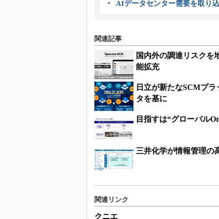
AIデータセンター需要を取り
関連記事
国内外の調達リスクを地図
能拡充
日立が新たなSCMプラッ
タを基に
目指すは“グローバルO
三井化学が情報管理の
関連リンク
クニエ