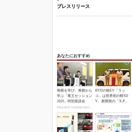
プレスリリース
あなたにおすすめ
将棋を学び、将棋から
BYDの軽EV「ラッ
学ぶ「竜王セッション
コ」は世界初の軽SD
2026」特別座談会
V、新開発の「X-PAC
K」に電動システ...
PR(SAPIX YOZEMI GROUP)