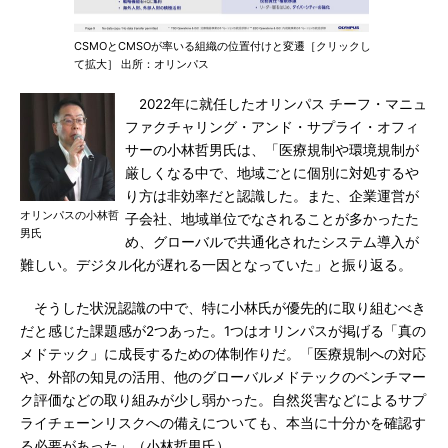
CSMOとCMSOが率いる組織の位置付けと変遷［クリックし
て拡大］ 出所：オリンパス
2022年に就任したオリンパス チーフ・マニュ
ファクチャリング・アンド・サプライ・オフィ
サーの小林哲男氏は、「医療規制や環境規制が
厳しくなる中で、地域ごとに個別に対処するや
り方は非効率だと認識した。また、企業運営が
オリンパスの小林哲
子会社、地域単位でなされることが多かったた
男氏
め、グローバルで共通化されたシステム導入が
難しい。デジタル化が遅れる一因となっていた」と振り返る。
そうした状況認識の中で、特に小林氏が優先的に取り組むべき
だと感じた課題感が2つあった。1つはオリンパスが掲げる「真の
メドテック」に成長するための体制作りだ。「医療規制への対応
や、外部の知見の活用、他のグローバルメドテックのベンチマー
ク評価などの取り組みが少し弱かった。自然災害などによるサプ
ライチェーンリスクへの備えについても、本当に十分かを確認す
る必要があった」（小林哲男氏）