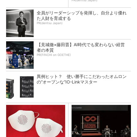
PR(dentsu Japan)
全員がリーダーシップを発揮し、自分より優れ
た人財を育成する
PR(dentsu Japan)
【見城徹×藤田晋】AI時代でも変わらない経営
者の本質
PR(FINCHI on GOETHE)
異例ヒット？ 使い勝手にこだわったオムロン
の“オープンな”IO-Linkマスター