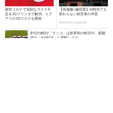
新型コロナで深刻なマスク不
【見城徹×藤田晋】AI時代でも
足を3Dプリンタで解消、イグ
変わらない経営者の本質
アスが3Dマスクを開発
PR(FINCHI on GOETHE)
BYDの軽EV「ラッコ」は世界初の軽SDV、新開
発の「X-PACK」に電動システ...
ペロブスカイト太陽電池の量産に有効なイン
ク、従来比で1.5倍の性能向上
【レベル14】生成AIを味方に、3D CADを使い
こなそう！