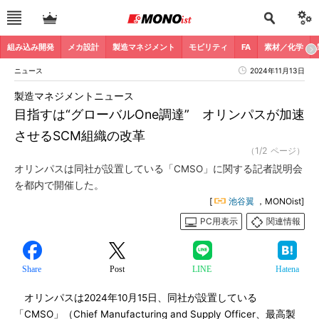
組み込み開発
メカ設計
製造マネジメント
モビリティ
FA
素材／化学
ニュース
2024年11月13日
製造マネジメントニュース
目指すは“グローバルOne調達” オリンパスが加速
させるSCM組織の改革
（1/2 ページ）
オリンパスは同社が設置している「CMSO」に関する記者説明会
を都内で開催した。
[
池谷翼
，MONOist]
PC用表示
関連情報
Share
Post
LINE
Hatena
オリンパスは2024年10月15日、同社が設置している
「CMSO」（Chief Manufacturing and Supply Officer、最高製