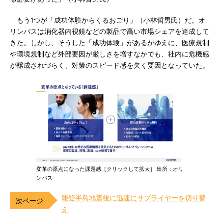
もう1つが「成功体験からくるおごり」（小林哲男氏）だ。オ
リンパスは消化器内視鏡などの製品で高い市場シェアを達成して
きた。しかし、そうした「成功体験」があるがゆえに、医療規制
や環境規制など外部要因が厳しさを増すなかでも、社内に危機感
が醸成されづらく、対策のスピード感を欠く要因となっていた。
変革の原点になった課題感［クリックして拡大］ 出所：オリ
ンパス
能登半島地震後に迅速にサプライヤーを切り替
え