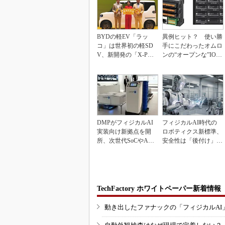
BYDの軽EV「ラッ
異例ヒット？ 使い勝
コ」は世界初の軽SD
手にこだわったオムロ
V、新開発の「X-PAC
ンの“オープンな”IO-L
K」に電動システ...
inkマスター
DMPがフィジカルAI
フィジカルAI時代の
実装向け新拠点を開
ロボティクス新標準、
所、次世代SoCやAM
安全性は「後付け」で
Rデモを披露
なく「設計の核心」
TechFactory ホワイトペーパー新着情報
動き出したファナックの「フィジカルAI