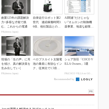
創業125年の課題解決
自律走行ロボット第2
AI関連“だけじゃな
力×多様な才能で挑
世代 連続稼働時間3.
い”オムロンの制御機
む、これからの電通
6倍、他社製品との連
器事業、地道な顧客基
携も可能
盤強化が結実
PR(dentsu Japan)
現場の「生の声」に耳
ペロブスカイト太陽電
シェア別荘「COCO V
を傾け、真の解決策を
池の量産に有効なイン
ILLA Owners」3選
生み出していく
ク、従来比で1.5倍の
性能向上
PR(dentsu Japan)
PR(COCO VILLA on GOETHE)
Recommended by
PR
」