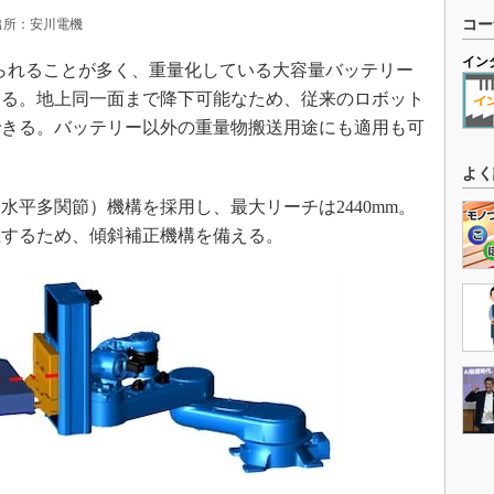
 出所：安川電機
コー
イン
られることが多く、重量化している大容量バッテリー
する。地上同一面まで降下可能なため、従来のロボット
できる。バッテリー以外の重量物搬送用途にも適用も可
よく
平多関節）機構を採用し、最大リーチは2440mm。
止するため、傾斜補正機構を備える。