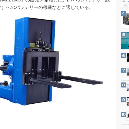
3Dプリンタ
産業オープンネット展
V）へのバッテリーの移載などに適している。
デジタルツインとCAE
S＆OP
インダストリー4.0
イノベーション
製造業ビッグデータ
メイドインジャパン
植物工場
知財マネジメント
海外生産
グローバル設計・開発
制御セキュリティ
新型コロナへの対応