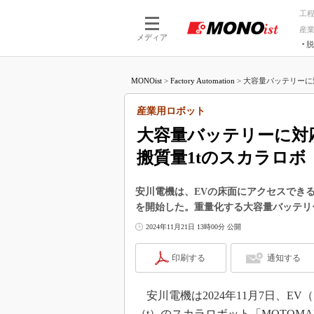
工
産
メディア
脱
つながる技術
AI×技術
MONOist
>
Factory Automation
>
大容量バッテリーに対
つながる工場
AI×設備
つながるサービ
Physical
産業用ロボット
大容量バッテリーに対
搬質量1tのスカラロボ
安川電機は、EVの床面にアクセスできる可
を開始した。重量化する大容量バッテリ
2024年11月21日 13時00分 公開
印刷する
通知する
安川電機は2024年11月7日、E
（t）のスカラロボット「MOTOMA