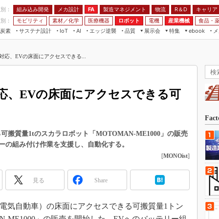
程別：
組み込み開発
メカ設計
製造マネジメント
物流
R＆D
キャリア
FA
業別：
モビリティ
素材／化学
医療機器
ロボット
電機
産業機械
食品・
炭素
サステナ設計
エッジ逆襲
品質
展示会
特集
メ
IoT
AI
ebook
伝承
組み込み開発
CEATEC
読者調査まとめ
編集後記
応、EVの床面にアクセスできる...
JIMTOF
保全
メカ設計
つながるクルマ
組込み/エッジ コンピューティング
ス
 AI
製造マネジメント
5G
展＆IoT/5Gソリューション展
VR／AR
FA
応、EVの床面にアクセスできる可
IIFES
モビリティ
フィールドサービス
国際ロボット展
素材／化学
FPGA
Fac
ジャパンモビリティショー
組み込み画像技術
搬質量1tのスカラロボット「MOTOMAN-ME1000」の販売
TECHNO-FRONTIER
ーの組み付け作業を支援し、自動化する。
組み込みモデリング
人テク展
[
MONOist
]
Windows Embedded
スマート工場EXPO
車載ソフト開発
見る
Share
EdgeTech+
ISO26262
日本ものづくりワールド
V（電気自動車）の床面にアクセスできる可搬質量1トン
無償設計ツール
AUTOMOTIVE WORLD
N-ME1000」の販売を開始した。EVへのバッテリー組