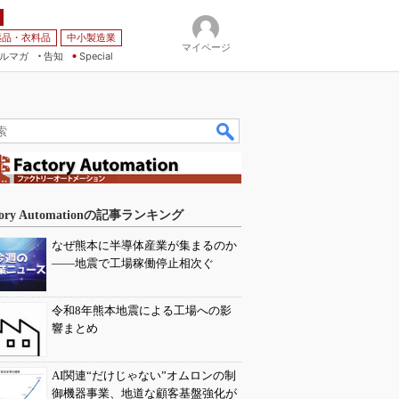
薬品・衣料品
中小製造業
マイページ
ルマガ
告知
Special
tory Automationの記事ランキング
なぜ熊本に半導体産業が集まるのか
――地震で工場稼働停止相次ぐ
令和8年熊本地震による工場への影
響まとめ
AI関連“だけじゃない”オムロンの制
御機器事業、地道な顧客基盤強化が