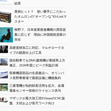
結実
異例ヒット？ 使い勝手にこだわっ
たオムロンの“オープンな”IO-Linkマ
スター
牧野フ、日本産業推進機構の買収提
案に応じず 理由に外国籍投資家の
存在
高硬度材加工に対応、マルチローラタ
イプの鏡面仕上げ工具
脱自動車でもDMG森精機が業績再上方
修正、2028年度にピーク利益計画
医療機器部品の生産拠点へ、オリンパ
ス長野事業場で最新設備に機能集約
三菱電機が知的財産活用を拡大、金属
腐食センサー技術のライセンス供与
マザックが最大加工径910mmのCNC旋
盤、大径および長尺ワーク向け