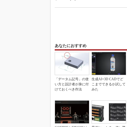
あなたにおすすめ
「データム記号」の使
生成AI×3D CADでど
い方と設計者が身に付
こまでできるか試して
けておくべき作法
みた