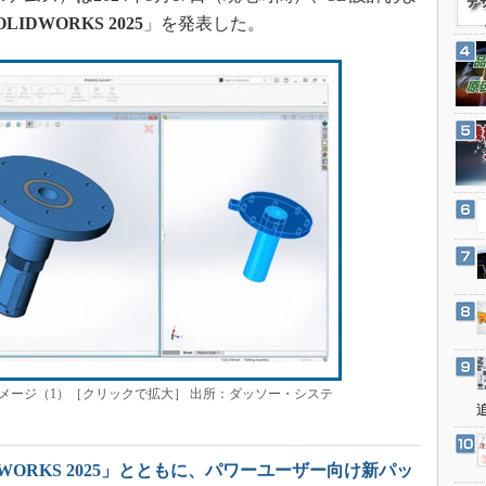
3Dプリンタ
産業オープンネット展
OLIDWORKS 2025
」を発表した。
デジタルツインとCAE
S＆OP
インダストリー4.0
イノベーション
製造業ビッグデータ
メイドインジャパン
植物工場
知財マネジメント
海外生産
グローバル設計・開発
制御セキュリティ
の使用イメージ（1）［クリックで拡大］ 出所：ダッソー・システ
新型コロナへの対応
DWORKS 2025」とともに、パワーユーザー向け新パッ