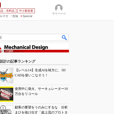
薬品・衣料品
中小製造業
マイページ
ルマガ
告知
Special
設計の記事ランキング
【レベル14】生成AIを味方に、3D
CADを使いこなそう！
使用中に発火、サーキュレーター10
万台をリコール
顧客の要望をうのみにするな 分析
まひを抜け出す「超上流のプロトタ