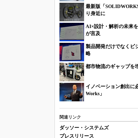
最新版「SOLIDWOR
り身近に
AI×設計・解析の未来を
が言及
製品開発だけでなくビ
略
都市物流のギャップを埋
イノベーション創出に必要
Works」
関連リンク
ダッソー・システムズ
プレスリリース