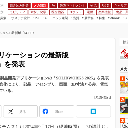
程別：
組み込み開発
メカ設計
製造マネジメント
物流
R＆D
キャリア
FA
業別：
モビリティ
素材／化学
医療機器
ロボット
電機
産業機械
食品・
炭素
サステナ設計
エッジ逆襲
品質
展示会
特集
メ
IoT
AI
ebook
伝承
組み込み開発
CEATEC
読者調査まとめ
編集後記
ンの最新版「SOLID...
JIMTOF
保全
メカ設計
つながるクルマ
組込み/エッジ コンピューティング
ス
 AI
製造マネジメント
5G
展＆IoT/5Gソリューション展
VR／AR
FA
プリケーションの最新版
IIFES
モビリティ
フィールドサービス
25」を発表
国際ロボット展
素材／化学
FPGA
メカ
ジャパンモビリティショー
組み込み画像技術
品開発アプリケーションの「SOLIDWORKS 2025」を発表
TECHNO-FRONTIER
強化により、部品、アセンブリ、図面、3D寸法と公差、電気
組み込みモデリング
人テク展
ている。
Windows Embedded
[
MONOist
]
スマート工場EXPO
車載ソフト開発
EdgeTech+
見る
Share
ISO26262
日本ものづくりワールド
無償設計ツール
AUTOMOTIVE WORLD
ー・システムズ）は2024年9月17日（現地時間）、3D設計およ