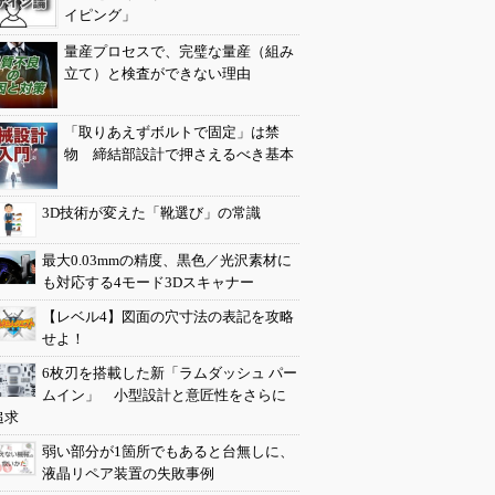
イピング」
量産プロセスで、完璧な量産（組み
立て）と検査ができない理由
「取りあえずボルトで固定」は禁
物 締結部設計で押さえるべき基本
3D技術が変えた「靴選び」の常識
最大0.03mmの精度、黒色／光沢素材に
も対応する4モード3Dスキャナー
【レベル4】図面の穴寸法の表記を攻略
せよ！
6枚刃を搭載した新「ラムダッシュ パー
ムイン」 小型設計と意匠性をさらに
追求
弱い部分が1箇所でもあると台無しに、
液晶リペア装置の失敗事例