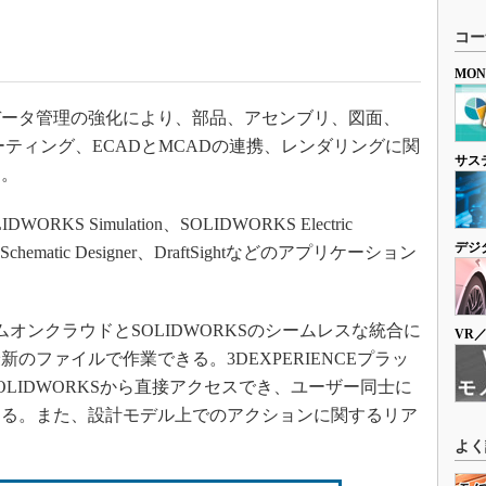
コー
MO
ータ管理の強化により、部品、アセンブリ、図面、
ティング、ECADとMCADの連携、レンダリングに関
サス
る。
RKS Simulation、SOLIDWORKS Electric
デジ
cal Schematic Designer、DraftSightなどのアプリケーション
ームオンクラウドとSOLIDWORKSのシームレスな統合に
VR
のファイルで作業できる。3DEXPERIENCEプラッ
LIDWORKSから直接アクセスでき、ユーザー同士に
きる。また、設計モデル上でのアクションに関するリア
。
よく