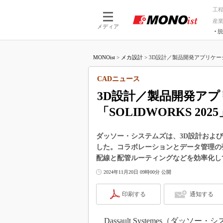
工
産
メディア
脱
つながる技術
AI×技術
MONOist
>
メカ設計
>
3D設計／製品開発アプリケーショ
つながる工場
AI×設備
つながるサービ
Physical
CADニュース
3D設計／製品開発ア
「SOLIDWORKS 20
ダッソー・システムズは、3D設計および製
した。コラボレーションとデータ管理の
配線と配管ルーティングなどを効率化し
2024年11月20日 09時00分 公開
印刷する
通知する
Dassault Systemes（ダッソ