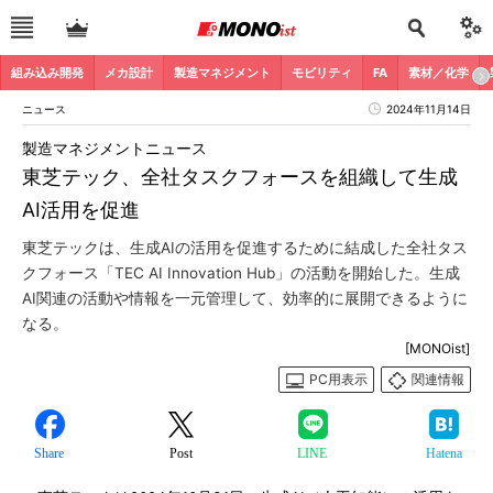
組み込み開発
メカ設計
製造マネジメント
モビリティ
FA
素材／化学
ニュース
2024年11月14日
製造マネジメントニュース
東芝テック、全社タスクフォースを組織して生成
AI活用を促進
東芝テックは、生成AIの活用を促進するために結成した全社タス
クフォース「TEC AI Innovation Hub」の活動を開始した。生成
AI関連の活動や情報を一元管理して、効率的に展開できるように
なる。
[MONOist]
PC用表示
関連情報
Share
Post
LINE
Hatena