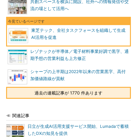
共創スペースを横浜に開設、社外への情報発信や交
流の場として活用へ
東芝テック、全社タスクフォースを組織して生成
AI活用を促進
レゾナックが半導体／電子材料事業好調で黒字、通
期予想の営業利益も上方修正
シャープの上半期は2022年以来の営業黒字、高付
加価値路線が貢献
過去の連載記事が 1770 件あります
関連記事
日立が生成AI活用支援サービス開始、Lumadaで蓄積
したDXの知見を提供