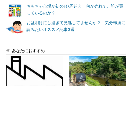
おもちゃ市場が初の1兆円超え 何が売れて、誰が買
っているのか？
お盆明け忙し過ぎて見逃してませんか？ 気分転換に
読みたいオススメ記事3選
あなたにおすすめ
令和8年熊本地震による工場へ
シェア別荘「COCO VILLA O
の影響まとめ
wners」3選
PR(COCO VILLA on GOETHE)
【西野亮廣】つくりたいものを追求できる環境
の作り方とは