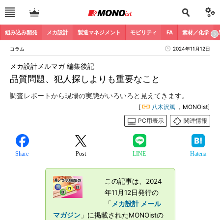
組み込み開発
メカ設計
製造マネジメント
モビリティ
FA
素材／化学
コラム
2024年11月12日
メカ設計メルマガ 編集後記
品質問題、犯人探しよりも重要なこと
調査レポートから現場の実態がいろいろと見えてきます。
[
八木沢篤
，MONOist]
PC用表示
関連情報
Share
Post
LINE
Hatena
この記事は、2024
年11月12日発行の
「
メカ設計 メール
マガジン
」に掲載されたMONOistの