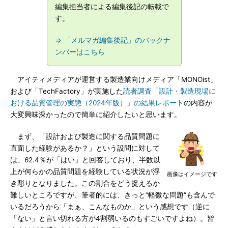
編集担当者による編集後記の転載で
す。
⇒ 「メルマガ編集後記」のバックナ
ンバーはこちら
アイティメディアが運営する製造業向けメディア「MONOist」
および「TechFactory」が実施した
読者調査「設計・製造現場に
おける品質管理の実態（2024年版）」の結果レポート
の内容が
大変興味深かったので簡単に紹介したいと思います。
まず、「設計および製造に関する品質問題に
直面した経験があるか？」という設問に対して
は、62.4％が「はい」と回答しており、半数以
上が何らかの品質問題を経験している状況が浮
画像はイメージです
き彫りとなりました。この割合をどう捉えるか
難しいところですが、筆者的には、きっと“軽微な問題”も含んで
いるだろうから「まぁ、こんなものか」という感想です（逆に
「ない」と言い切れる方が4割弱いるのもすごいですよね）。皆