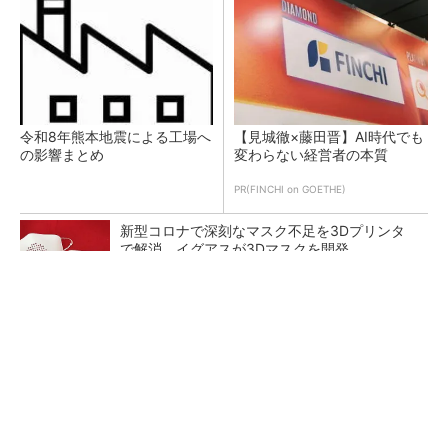
令和8年熊本地震による工場へ
【見城徹×藤田晋】AI時代でも
の影響まとめ
変わらない経営者の本質
PR(FINCHI on GOETHE)
新型コロナで深刻なマスク不足を3Dプリンタ
で解消、イグアスが3Dマスクを開発
【レベル14】生成AIを味方に、3D CADを使い
こなそう！
狭小な駐車場に、シャープがポールカメラ式製