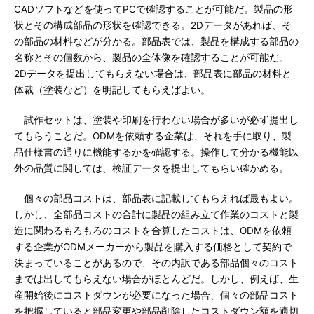
CADソフトなどを使ってPCで確認することが可能だ。製品の形
状とその構成部品の形状を確認できる。2Dデータがあれば、そ
の部品の材料などが分かる。部品表では、製品を構成する部品の
名称とその個数から、製品の全体像を確認することが可能だ。
2Dデータを提出してもらえない場合は、部品表に部品の材料と
体裁（塗装など）を明記してもらえばよい。
試作セットは、塗装や印刷を行わない場合が多いが必ず提出し
てもらうことだ。ODMを依頼する企業は、それを手に取り、製
品仕様書の通りに機能するかを確認する。操作して分かる機能以
外の品質に関しては、検証データを提出してもらい確かめる。
個々の部品コストは、部品表に記載してもらえれば最もよい。
しかし、全部品コストの合計に製品の組み立て作業のコストと製
造に関わるもろもろのコストを合算したコストは、ODMを依頼
する企業がODMメーカーから製品を購入する価格として契約で
決まっていることがあるので、その内訳である部品個々のコスト
までは出してもらえない場合がほとんどだ。しかし、例えば、生
産開始後にコストダウンが必要になった場合、個々の部品コスト
を把握していると部品変更や部品削除したコストダウン額を適切