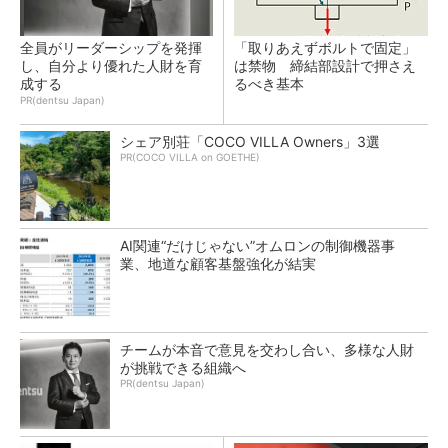
全員がリーダーシップを発揮
「取りあえずボルトで固定」
し、自分より優れた人財を育
は禁物 締結部設計で押さえ
成する
るべき基本
PR(dentsu Japan)
シェア別荘「COCO VILLA Owners」3選
PR(COCO VILLA on GOETHE)
AI関連“だけじゃない”オムロンの制御機器事
業、地道な顧客基盤強化が結実
チームが本音で意見を交わし合い、多様な人財
が挑戦できる組織へ
PR(dentsu Japan)