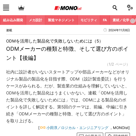
組み込み開発
メカ設計
製造マネジメント
モビリティ
FA
素材／化学
連載
2024年11月8日
ODMを活用した製品化で失敗しないためには（5）
ODMメーカーの種類と特徴、そして選び方のポイ
ント【後編】
（1/2 ページ）
社内に設計者がいないスタートアップや部品メーカーなどがオリ
ジナル製品の製品化を目指す際、ODM（設計製造委託）を行う
ケースがみられる。だが、製造業の仕組みを理解していないと、
ODMを活用した製品化はうまくいかない。連載「ODMを活用し
た製品化で失敗しないためには」では、ODMによる製品化のポ
イントを詳しく解説する。第5回のテーマは、前編、中編に引き
続き「ODMメーカーの種類と特徴、そして選び方のポイント」
を取り上げる。
[
小田淳／ロジカル・エンジニアリング
，MONOist]