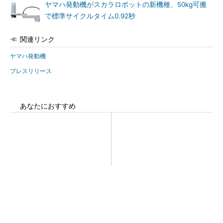
ヤマハ発動機がスカラロボットの新機種、50kg可搬
で標準サイクルタイム0.92秒
関連リンク
ヤマハ発動機
プレスリリース
あなたにおすすめ
シェア別荘「COCO VILLA O
チームが本音で意見を交わし
wners」3選
合い、多様な人財が挑戦でき
る組織へ
PR(COCO VILLA on GOETHE)
PR(dentsu Japan)