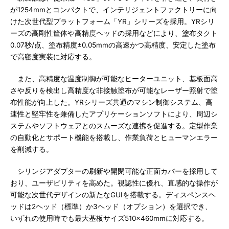
が1254mmとコンパクトで、インテリジェントファクトリーに向
けた次世代型プラットフォーム「YR」シリーズを採用。YRシリ
ーズの高剛性筐体や高精度ヘッドの採用などにより、塗布タクト
0.07秒/点、塗布精度±0.05mmの高速かつ高精度、安定した塗布
で高密度実装に対応する。
また、高精度な温度制御が可能なヒーターユニット、基板面高
さや反りを検出し高精度な非接触塗布が可能なレーザー照射で塗
布性能が向上した。YRシリーズ共通のマシン制御システム、高
速性と堅牢性を兼備したアプリケーションソフトにより、周辺シ
ステムやソフトウェアとのスムーズな連携を促進する。定型作業
の自動化とサポート機能を搭載し、作業負荷とヒューマンエラー
を削減する。
シリンジアダプターの刷新や開閉可能な正面カバーを採用して
おり、ユーザビリティを高めた。視認性に優れ、直感的な操作が
可能な次世代デザインの新たなGUIを搭載する。ディスペンスヘ
ッドは2ヘッド（標準）か3ヘッド（オプション）を選択でき、
いずれの使用時でも最大基板サイズ510×460mmに対応する。