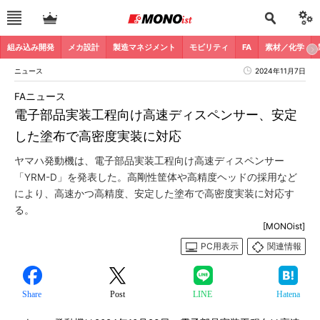
組み込み開発
メカ設計
製造マネジメント
モビリティ
FA
素材／化学
ニュース
2024年11月7日
FAニュース
電子部品実装工程向け高速ディスペンサー、安定
した塗布で高密度実装に対応
ヤマハ発動機は、電子部品実装工程向け高速ディスペンサー
「YRM-D」を発表した。高剛性筐体や高精度ヘッドの採用など
により、高速かつ高精度、安定した塗布で高密度実装に対応す
る。
[MONOist]
PC用表示
関連情報
Share
Post
LINE
Hatena