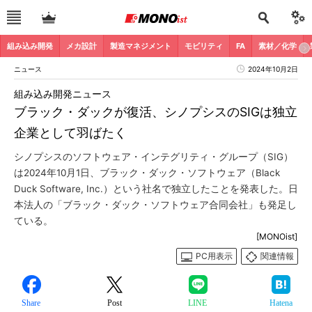
組み込み開発
メカ設計
製造マネジメント
モビリティ
FA
素材／化学
ニュース
2024年10月2日
組み込み開発ニュース
ブラック・ダックが復活、シノプシスのSIGは独立
企業として羽ばたく
シノプシスのソフトウェア・インテグリティ・グループ（SIG）
は2024年10月1日、ブラック・ダック・ソフトウェア（Black
Duck Software, Inc.）という社名で独立したことを発表した。日
本法人の「ブラック・ダック・ソフトウェア合同会社」も発足し
ている。
[MONOist]
PC用表示
関連情報
Share
Post
LINE
Hatena