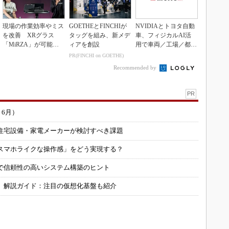
現場の作業効率やミス
GOETHEとFINCHIが
NVIDIAとトヨタ自動
を改善 XRグラス
タッグを組み、新メデ
車、フィジカルAI活
「MiRZA」が可能に
ィアを創設
用で車両／工場／都市
するピッキングDX
を連携
PR(FINCHI on GOETHE)
の...
Recommended by
PR
～6月）
住宅設備・家電メーカーが検討すべき課題
スマホライクな操作感」をどう実現する？
で信頼性の高いシステム構築のヒント
」解説ガイド：注目の仮想化基盤も紹介