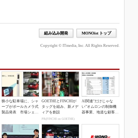
組み込み開発
MONOist トップ
Copyright © ITmedia, Inc. All Rights Reserved.
狭小な駐車場に、シャ
GOETHEとFINCHIが
AI関連“だけじゃな
ープがポールカメラ式
タッグを組み、新メデ
い”オムロンの制御機
製品発表 市場シェア
ィアを創設
器事業、地道な顧客基
10％目指す
盤強化が結実
PR(FINCHI on GOETHE)