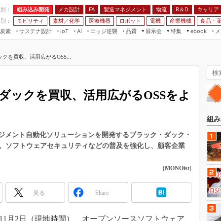
程別：
組み込み開発
メカ設計
製造マネジメント
物流
R＆D
キャリア
FA
業別：
モビリティ
素材／化学
医療機器
ロボット
電機
産業機械
食品・
炭素
サステナ設計
エッジ逆襲
品質
展示会
特集
メ
IoT
AI
ebook
伝承
組み込み開発
CEATEC
読者調査まとめ
編集後記
を買収、活用広がるOSS...
JIMTOF
保全
メカ設計
つながるクルマ
組込み/エッジ コンピューティング
ス
 AI
製造マネジメント
5G
展＆IoT/5Gソリューション展
VR／AR
FA
ダックを買収、活用広がるOSSをよ
IIFES
モビリティ
フィールドサービス
国際ロボット展
素材／化学
FPGA
組み
ジャパンモビリティショー
組み込み画像技術
ネジメント自動化ソリューションを開発するブラック・ダック・
TECHNO-FRONTIER
。ソフトウェアセキュリティなどの普及を強化し、顧客企業
組み込みモデリング
人テク展
Windows Embedded
[
MONOist
]
スマート工場EXPO
車載ソフト開発
EdgeTech+
見る
Share
ISO26262
日本ものづくりワールド
無償設計ツール
AUTOMOTIVE WORLD
17年11月2日（現地時間）、オープンソースソフトウェア