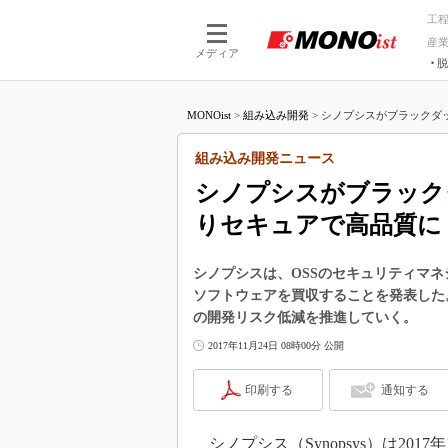
工
産
メディア
脱
つながる技術
AI×技術
MONOist
>
組み込み開発
>
シノプシスがブラックダック
つながる工場
AI×設備
つながるサービ
Physical
組み込み開発ニュース
シノプシスがブラック
りセキュアで高品質に
シノプシスは、OSSのセキュリティマ
ソフトウェアを買収することを発表した
の開発リスク低減を推進していく。
2017年11月24日 08時00分 公開
印刷する
通知する
シノプシス（Synopsys）は20