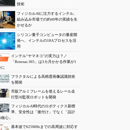
技術
フィジカルAIに注力するインテル、
組み込み市場での約40年の実績を生
かせるか
シリコン量子コンピュータの量産開
発へ、インテルの18Aプロセスを活
用
インテル“ヤマネコ”の実力は？／
「Renesas 365」は3カ月かかる作業が1
分に
フラクタルによる高精度画像認識技術
を開発
市販アルミフレームを使えるレール走
行型AI監視ロボットを開発
フィジカルAI時代のロボティクス新標
準、安全性は「後付け」でなく「設計
の核心」
基本波で625MHzまでの高周波に対応す