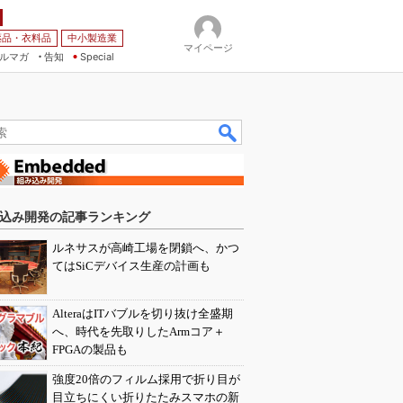
薬品・衣料品
中小製造業
マイページ
ルマガ
告知
Special
込み開発の記事ランキング
ルネサスが高崎工場を閉鎖へ、かつ
てはSiCデバイス生産の計画も
AlteraはITバブルを切り抜け全盛期
へ、時代を先取りしたArmコア＋
FPGAの製品も
強度20倍のフィルム採用で折り目が
目立ちにくい折りたたみスマホの新