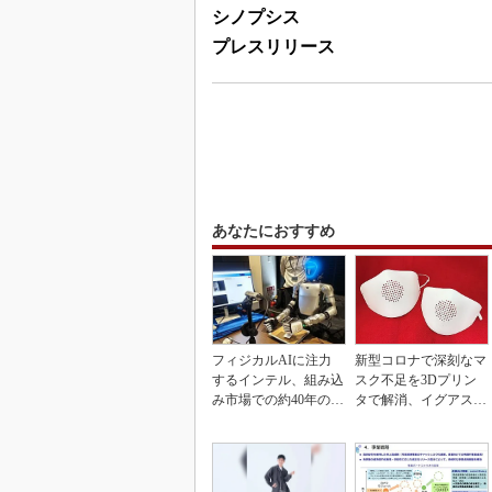
シノプシス
プレスリリース
あなたにおすすめ
フィジカルAIに注力
新型コロナで深刻なマ
するインテル、組み込
スク不足を3Dプリン
み市場での約40年の実
タで解消、イグアスが
績を生かせるか
3Dマスクを開発