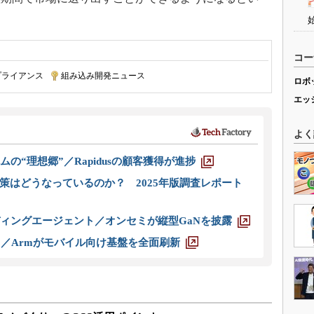
コー
プライアンス
|
組み込み開発ニュース
ロボ
エッ
よく
ムの“理想郷”／Rapidusの顧客獲得が進捗
策はどうなっているのか？ 2025年版調査レポート
ディングエージェント／オンセミが縦型GaNを披露
ス／Armがモバイル向け基盤を全面刷新