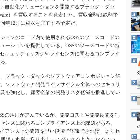
3Dプリンタ
産業オープンネット展
ント自動化ソリューションを開発するブラック・ダッ
デジタルツインとCAE
Software）を買収することを発表した。買収金額は総額で
S＆OP
）。同年12月に買収を完了する予定だ。
インダストリー4.0
ションのコード内で使用されるOSSのソースコードの
イノベーション
ューションを提供している。OSSのソースコードの特
製造業ビッグデータ
のセキュリティリスクやライセンスに関わるコンプライ
メイドインジャパン
きる。
植物工場
、ブラック・ダックのソフトウェアコンポジション解
知財マネジメント
で、ソフトウェア開発ライフサイクル全体へのセキュリ
海外生産
普及を強化し、顧客企業の開発リスク低減を推進してい
グローバル設計・開発
制御セキュリティ
SSの活用が進んでいるが、開発コストや開発期間を削
新型コロナへの対応
イセンスに関わるコンプライアンス上の課題がある。
ライアンス上の問題を早い段階で認識できれば、よりセ
短期間で市場に送り出すことができるようになるとい