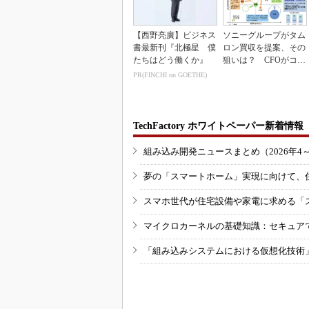
【西野亮廣】ビジネス
ソニーグループがタム
書最新刊『北極星 僕
ロン買収を提案、その
たちはどう働くか』
狙いは？ CFOがコメ
ント
PR(FINCHI on GOETHE)
TechFactory ホワイトペーパー新着情報
組み込み開発ニュースまとめ（2026年4
夢の「スマートホーム」実現に向けて、
スマホ世代が住宅設備や家電に求める「
マイクロカーネルの基礎知識：セキュア
「組み込みシステムにおける仮想化技術