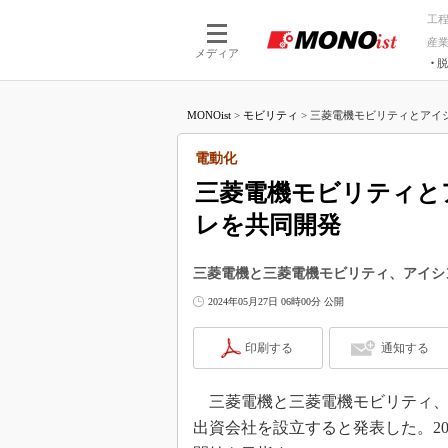
工
産
メディア
脱
つながる技術
AI×技術
MONOist
>
モビリティ
>
三菱電機モビリティとアイシ
つながる工場
AI×設備
つながるサービ
Physical
電動化
三菱電機モビリティと
レを共同開発
三菱電機と三菱電機モビリティ、アイシ
2024年05月27日 06時00分 公開
印刷する
通知する
三菱電機と三菱電機モビリティ、ア
出資会社を設立すると発表した。20