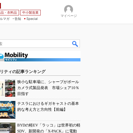
薬品・衣料品
中小製造業
マイページ
ルマガ
告知
Special
リティの記事ランキング
狭小な駐車場に、シャープがポール
カメラ式製品発表 市場シェア10％
目指す
テスラにおけるギガキャストの基本
的な考え方と方向性【前編】
BYDの軽EV「ラッコ」は世界初の軽
SDV、新開発の「X-PACK」に電動