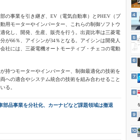
3Dプリンタ
産業オープンネット展
デジタルツインとCAE
の事業を引き継ぎ、EV（電気自動車）とPHEV（プ
S＆OP
駆動用モーターやインバーター、これらの制御ソフトウ
インダストリー4.0
最適化し、開発、生産、販売を行う。出資比率は三菱電
分が66％、アイシンが34％となる。アイシンは開発人
イノベーション
新会社には、三菱電機オートモーティブ・チェコの電動
製造業ビッグデータ
メイドインジャパン
植物工場
が持つモーターやインバーター、制御最適化の技術を
車両への適合やシステム統合の技術を組み合わせること
知財マネジメント
ている。
海外生産
グローバル設計・開発
車部品事業を分社化、カーナビなど課題領域は撤退
制御セキュリティ
新型コロナへの対応