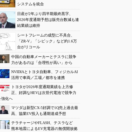
システムを統合
日産が2年ぶり四半期最終黒字、
2026年度通期予想は販売台数減も連
結業績は維持
シートフレームの成型に不具合、
「ZR-V」「シビック」など約1.6万
台がリコール
中国の自動車メーカーとテスラに競争
力があるのは「合理性が高い」から
NVIDIAとトヨタ自動車、フィジカルAI
活用で車両／工場／都市を連携
トヨタが2026年度通期業績を上方修
正、好調なHEVは次世代電池で競争力
を強化へ
マツダは新型CX-5好調で1Q売上過去最
高、協業EV投入も通期達成予想
テラチャージやFLASH、テスラなど
熊本地震によるEV充電器の無償開放拠