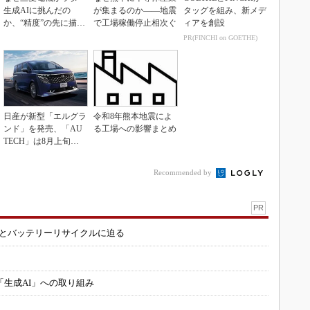
生成AIに挑んだの
が集まるのか――地震
タッグを組み、新メデ
か、“精度”の先に描く
で工場稼働停止相次ぐ
ィアを創設
姿とは
PR(FINCHI on GOETHE)
日産が新型「エルグラ
令和8年熊本地震によ
ンド」を発売、「AU
る工場への影響まとめ
TECH」は8月上旬に
市場投入へ
Recommended by
PR
造とバッテリーリサイクルに迫る
「生成AI」への取り組み