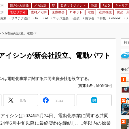
程別：
組み込み開発
メカ設計
製造マネジメント
物流
R＆D
キャリア
FA
業別：
モビリティ
素材／化学
医療機器
ロボット
電機
産業機械
食品・
炭素
サステナ設計
エッジ逆襲
品質
展示会
特集
メ
IoT
AI
ebook
伝承
組み込み開発
CEATEC
読者調査まとめ
編集後記
ンが新会社設立、電動パ...
JIMTOF
保全
メカ設計
つながるクルマ
組込み/エッジ コンピューティング
ス
 AI
製造マネジメント
5G
展＆IoT/5Gソリューション展
VR／AR
FA
アイシンが新会社設立、電動パワト
IIFES
モビリティ
フィールドサービス
国際ロボット展
素材／化学
FPGA
モビ
ジャパンモビリティショー
組み込み画像技術
ンは電動化事業に関する共同出資会社を設立する。
TECHNO-FRONTIER
[
齊藤由希
，
MONOist
]
組み込みモデリング
人テク展
Windows Embedded
スマート工場EXPO
見る
Share
車載ソフト開発
EdgeTech+
ISO26262
イシンは2024年5月24日、電動化事業に関する共同
日本ものづくりワールド
無償設計ツール
24年6月中旬以降に最終契約を締結し、1年以内の操業
AUTOMOTIVE WORLD