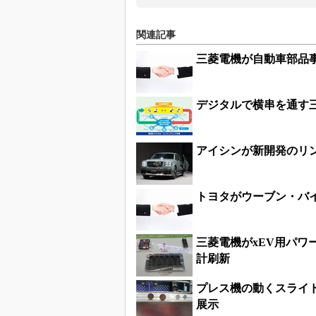
関連記事
三菱電機が自動車部品
デジタルで横串を通す
アイシンが新開発のリ
トヨタがウーブン・バ
三菱電機がxEV用パワー
計刷新
プレス機の動くスライド
展示