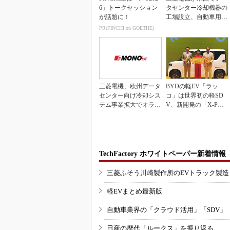
6」トークセッション
タセンター冷却機器の
が話題に！
工場設立、自動車用電
装品工場を改修
PR(FINCHI on GOETHE)
三菱電機、欧州データ
BYDの軽EV「ラッ
センター向け冷却シス
コ」は世界初の軽SD
テム事業拡大でオラン
V、新開発の「X-PAC
ダ企業を買収
K」に電動システ...
TechFactory ホワイトペーパー新着情報
三菱ふそう川崎製作所のEVトラック製
軽EVまとめ最新版
自動車業界の「クラウド活用」「SDV」
日産の歴代「ルークス」を振り返る