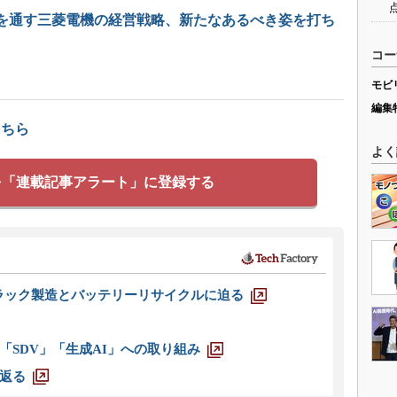
を通す三菱電機の経営戦略、新たなあるべき姿を打ち
コー
モビ
編集
こちら
よく
を「連載記事アラート」に登録する
ラック製造とバッテリーリサイクルに迫る
「SDV」「生成AI」への取り組み
返る