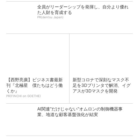
全員がリーダーシップを発揮し、自分より優れ
た人財を育成する
PR(dentsu Japan)
【西野亮廣】ビジネス書最新
新型コロナで深刻なマスク不
刊『北極星 僕たちはどう働
足を3Dプリンタで解消、イグ
くか』
アスが3Dマスクを開発
PR(FINCHI on GOETHE)
AI関連“だけじゃない”オムロンの制御機器事
業、地道な顧客基盤強化が結実