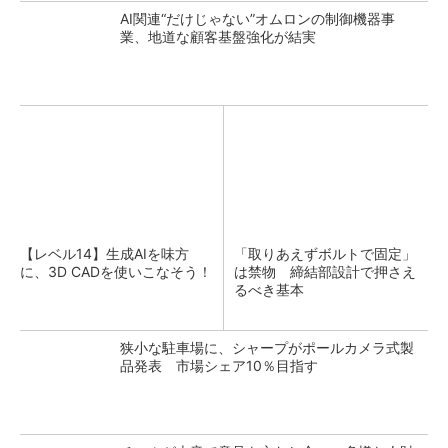
AI関連“だけじゃない”オムロンの制御機器事
業、地道な顧客基盤強化が結実
【レベル14】生成AIを味方
「取りあえずボルトで固定」
に、3D CADを使いこなそう！
は禁物 締結部設計で押さえ
るべき基本
狭小な駐車場に、シャープがポールカメラ式製
品発表 市場シェア10％目指す