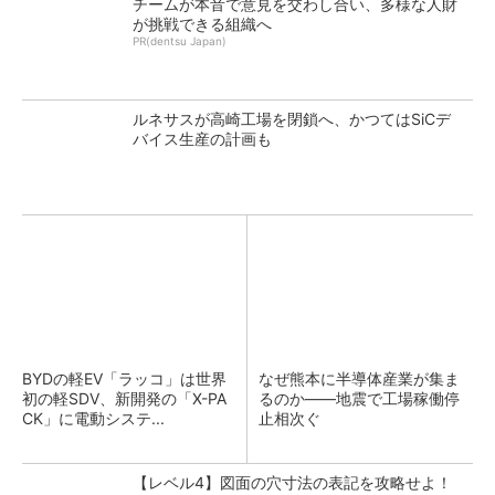
チームが本音で意見を交わし合い、多様な人財
が挑戦できる組織へ
PR(dentsu Japan)
ルネサスが高崎工場を閉鎖へ、かつてはSiCデ
バイス生産の計画も
BYDの軽EV「ラッコ」は世界
なぜ熊本に半導体産業が集ま
初の軽SDV、新開発の「X-PA
るのか――地震で工場稼働停
CK」に電動システ...
止相次ぐ
【レベル4】図面の穴寸法の表記を攻略せよ！