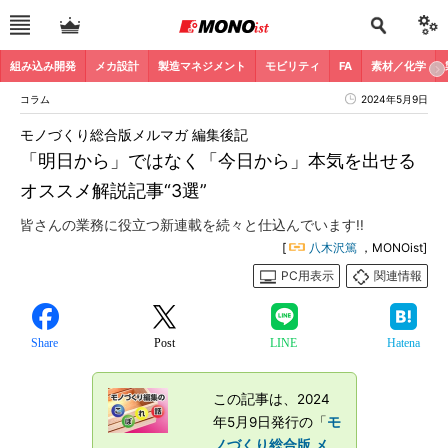
組み込み開発
メカ設計
製造マネジメント
モビリティ
FA
素材／化学
コラム
2024年5月9日
モノづくり総合版メルマガ 編集後記
「明日から」ではなく「今日から」本気を出せる
オススメ解説記事“3選”
皆さんの業務に役立つ新連載を続々と仕込んでいます!!
[
八木沢篤
，MONOist]
PC用表示
関連情報
Share
Post
LINE
Hatena
この記事は、2024
年5月9日発行の「
モ
ノづくり総合版 メ