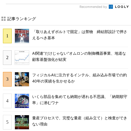
Recommended by
記事ランキング
「取りあえずボルトで固定」は禁物 締結部設計で押さ
えるべき基本
AI関連“だけじゃない”オムロンの制御機器事業、地道な
顧客基盤強化が結実
フィジカルAIに注力するインテル、組み込み市場での約
40年の実績を生かせるか
いくら部品を集めても納期が遅れる不思議、「納期順守
率」に潜むワナ
量産プロセスで、完璧な量産（組み立て）と検査ができ
ない理由