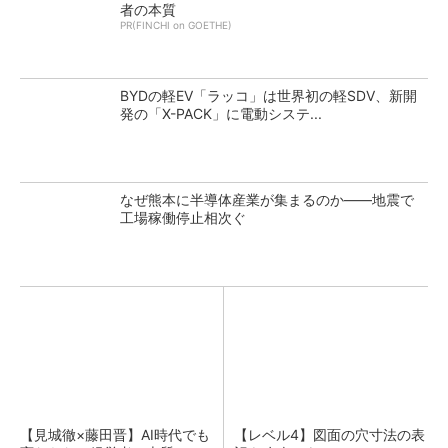
者の本質
PR(FINCHI on GOETHE)
BYDの軽EV「ラッコ」は世界初の軽SDV、新開
発の「X-PACK」に電動システ...
なぜ熊本に半導体産業が集まるのか――地震で
工場稼働停止相次ぐ
【見城徹×藤田晋】AI時代でも
【レベル4】図面の穴寸法の表