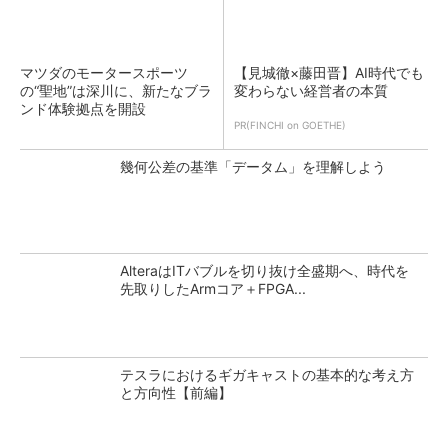
マツダのモータースポーツ
【見城徹×藤田晋】AI時代でも
の“聖地”は深川に、新たなブラ
変わらない経営者の本質
ンド体験拠点を開設
PR(FINCHI on GOETHE)
幾何公差の基準「データム」を理解しよう
AlteraはITバブルを切り抜け全盛期へ、時代を
先取りしたArmコア＋FPGA...
テスラにおけるギガキャストの基本的な考え方
と方向性【前編】