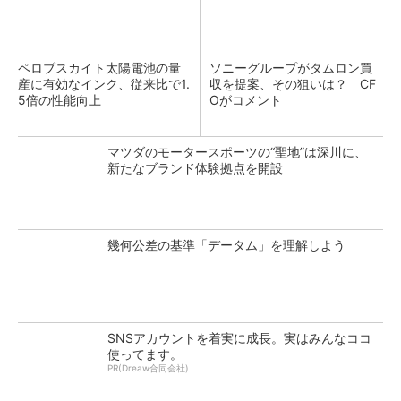
ペロブスカイト太陽電池の量
ソニーグループがタムロン買
産に有効なインク、従来比で1.
収を提案、その狙いは？ CF
5倍の性能向上
Oがコメント
マツダのモータースポーツの“聖地”は深川に、
新たなブランド体験拠点を開設
幾何公差の基準「データム」を理解しよう
SNSアカウントを着実に成長。実はみんなココ
使ってます。
PR(Dreaw合同会社)