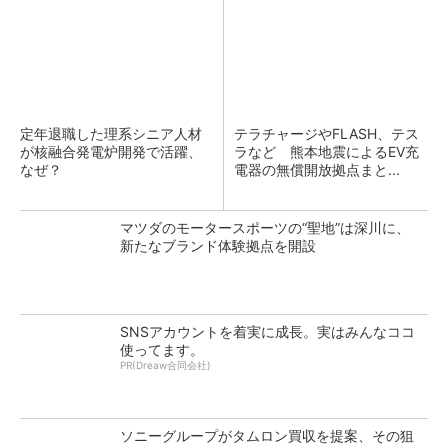
定年退職した理系シニア人材
テラチャージやFLASH、テス
が核融合発電炉開発で活躍、
ラなど 熊本地震によるEV充
なぜ？
電器の無償開放拠点まと...
マツダのモータースポーツの“聖地”は深川に、
新たなブランド体験拠点を開設
SNSアカウントを着実に成長。実はみんなココ
使ってます。
PR(Dreaw合同会社)
ソニーグループがタムロン買収を提案、その狙