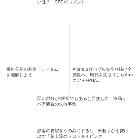
いは？ CFOがコメント
幾何公差の基準「データム」
AlteraはITバブルを切り抜け全
を理解しよう
盛期へ、時代を先取りしたArm
コア＋FPGA...
弱い部分が1箇所でもあると台無しに、液晶リ
ペア装置の失敗事例
顧客の要望をうのみにするな 分析まひを抜け
出す「超上流のプロトタイピング」