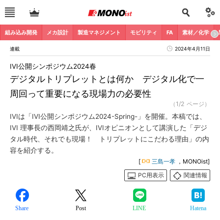
組み込み開発
メカ設計
製造マネジメント
モビリティ
FA
素材／化学
連載
2024年4月11日
IVI公開シンポジウム2024春
デジタルトリプレットとは何か デジタル化で一
周回って重要になる現場力の必要性
（1/2 ページ）
IVIは「IVI公開シンポジウム2024-Spring-」を開催。本稿では、
IVI 理事長の西岡靖之氏が、IVIオピニオンとして講演した「デジ
タル時代、それでも現場！ トリプレットにこだわる理由」の内
容を紹介する。
[
三島一孝
，MONOist]
PC用表示
関連情報
Share
Post
LINE
Hatena