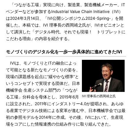
「つながる工場」実現に向け、製造業、製造機械メーカー、IT
ベンダーなどが参加するIndustrial Value Chain Initiative（IVI）
は2024年3月14日、「IVI公開シンポジウム2024-Spring-」を開
催した。本稿では、IVI 理事長の西岡靖之氏が、IVIオピニオンと
して講演した「デジタル時代、それでも現場！ トリプレットに
こだわる理由」の内容を紹介する。
モノづくりのデジタル化を一歩一歩具体的に進めてきたIVI
IVIは、モノづくりとITの融合によっ
て可能となる新たなモノづくりの姿を、
現場の課題感を起点に“緩やかな標準”と
いうコンセプトで実現する団体だ。日本
機械学会 生産システム部門の「つなが
IVI 理事長の西岡靖之氏
る工場」分科会を母体とし、2015年6月
に設立された。2011年にインダストリー4.0が提唱され、あらゆ
る産業でデジタル技術による変革が進む中、日本機械学会では最
初の参照モデルを2014年に作成。その後、IVIにおいて、生産現
場をコアにした情報連携の仕組み作りに取り組んできた。