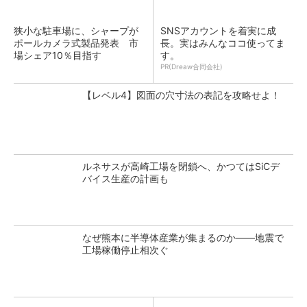
狭小な駐車場に、シャープが
SNSアカウントを着実に成
ポールカメラ式製品発表 市
長。実はみんなココ使ってま
場シェア10％目指す
す。
PR(Dreaw合同会社)
【レベル4】図面の穴寸法の表記を攻略せよ！
ルネサスが高崎工場を閉鎖へ、かつてはSiCデ
バイス生産の計画も
なぜ熊本に半導体産業が集まるのか――地震で
工場稼働停止相次ぐ