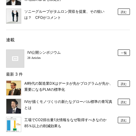
ソニーグループがタムロン買収を提案、その狙い
読む
は？ CFOがコメント
連載
IVI公開シンポジウム
一覧
28 Articles
最新 3 件
AI時代の製造業DXはデータが先かプログラムが先か、
読む
重要になるPLMの標準化
IVIが描くモノづくりの新たなグローバル標準の青写真
読む
とは
工場でCO2排出量1次情報をなぜ取得すべきなのか
読む
85％以上の削減効果も