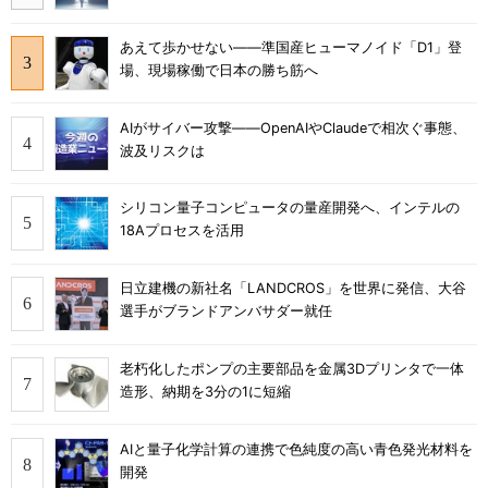
あえて歩かせない――準国産ヒューマノイド「D1」登
場、現場稼働で日本の勝ち筋へ
AIがサイバー攻撃――OpenAIやClaudeで相次ぐ事態、
波及リスクは
シリコン量子コンピュータの量産開発へ、インテルの
18Aプロセスを活用
日立建機の新社名「LANDCROS」を世界に発信、大谷
選手がブランドアンバサダー就任
老朽化したポンプの主要部品を金属3Dプリンタで一体
造形、納期を3分の1に短縮
AIと量子化学計算の連携で色純度の高い青色発光材料を
開発