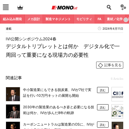
組み込み開発
メカ設計
製造マネジメント
モビリティ
FA
素材／化学
連載
2024年4月11日
IVI公開シンポジウム2024春
デジタルトリプレットとは何か デジタル化で一
周回って重要になる現場力の必要性
記事を見る
関連記事
6 Articles
中小製造業にもできる脱炭素、IVIが7社で実
読む
証を行い10万円キットの展開も開始
2030年の製造業のあるべき姿と必要になる技
読む
術は何か、IVIが歩んだ8年の軌跡
カーボンニュートラルは製造業のOSに、IVIが
読む