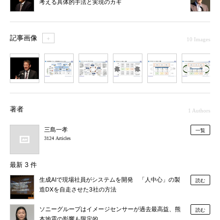
考える具体的手法と実現のカギ
記事画像
＋
10 Images
1
2
3
4
5
6
7
著者
1 Authors
三島一孝
一覧
3124 Articles
最新 3 件
生成AIで現場社員がシステムを開発 「人中心」の製
読む
造DXを自走させた3社の方法
ソニーグループはイメージセンサーが過去最高益、熊
読む
本地震の影響も限定的