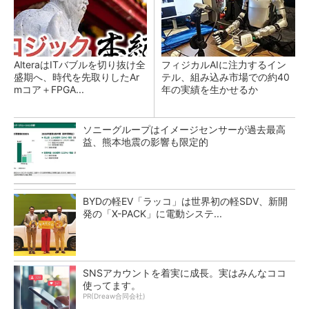
AlteraはITバブルを切り抜け全
フィジカルAIに注力するイン
盛期へ、時代を先取りしたAr
テル、組み込み市場での約40
mコア＋FPGA...
年の実績を生かせるか
ソニーグループはイメージセンサーが過去最高
益、熊本地震の影響も限定的
BYDの軽EV「ラッコ」は世界初の軽SDV、新開
発の「X-PACK」に電動システ...
SNSアカウントを着実に成長。実はみんなココ
使ってます。
PR(Dreaw合同会社)