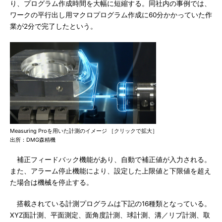
り、プログラム作成時間を大幅に短縮する。同社内の事例では、
ワークの平行出し用マクロプログラム作成に60分かかっていた作
業が2分で完了したという。
Measuring Proを用いた計測のイメージ ［クリックで拡大］
出所：DMG森精機
補正フィードバック機能があり、自動で補正値が入力される。
また、アラーム停止機能により、設定した上限値と下限値を超え
た場合は機械を停止する。
搭載されている計測プログラムは下記の16種類となっている。
XYZ面計測、平面測定、面角度計測、球計測、溝／リブ計測、取