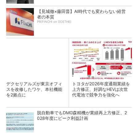
【見城徹×藤田晋】AI時代でも変わらない経営
者の本質
PR(FINCHI on GOETHE)
デクセリアルズが東京オフィ
トヨタが2026年度通期業績を
スを改修したワケ、本社機能
上方修正、好調なHEVは次世
を2拠点に
代電池で競争力を強化へ
脱自動車でもDMG森精機が業績再上方修正、2
028年度にピーク利益計画