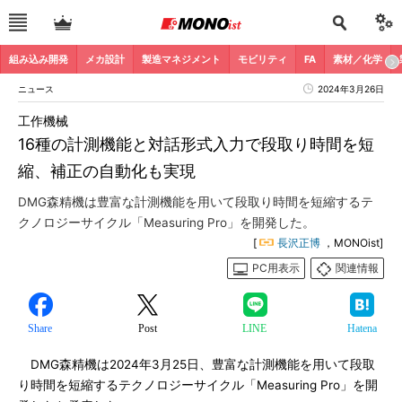
組み込み開発
メカ設計
製造マネジメント
モビリティ
FA
素材／化学
ニュース
2024年3月26日
工作機械
16種の計測機能と対話形式入力で段取り時間を短
縮、補正の自動化も実現
DMG森精機は豊富な計測機能を用いて段取り時間を短縮するテ
クノロジーサイクル「Measuring Pro」を開発した。
[
長沢正博
，MONOist]
PC用表示
関連情報
Share
Post
LINE
Hatena
DMG森精機は2024年3月25日、豊富な計測機能を用いて段取
り時間を短縮するテクノロジーサイクル「Measuring Pro」を開