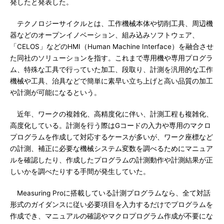
発したと発表した。
テクノロジーサイクルとは、工作機械本体や切削工具、周辺機
器などのオープンイノベーション、組み込みソフトウェア、
「CELOS」などのHMI（Human Machine Interface）を融合させ
た同社のソリューションを指す。これまで専用機や専用プログラ
ム、特殊な工具で行っていた加工、段取り、計測を汎用的な工作
機械や工具、治具などで簡単に素早い立ち上げと高い品質の加工
や計測が可能になるという。
近年、ワークの複雑化、高精度化に伴い、計測工程も複雑化、
高度化している。計測を行う際はGコードの入力や専用のマクロ
プログラムを作成して対応するケースが多いが、ワーク座標など
の計測、補正に必要な機械システム変数を調べるためにマニュア
ルを確認したり、作成したプログラムの計測動作や計測結果が正
しいかを調べたりする手間が発生していた。
Measuring Proに搭載している計測プログラムなら、全て対話
形式のガイダンスに従い必要項目を入力するだけでプログラムを
作成でき、マニュアルの確認やマクロプログラム作成が不要にな