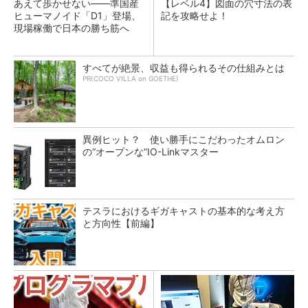
あえて歩かせない――準国産
【レベル4】図面の穴寸法の表
ヒューマノイド「D1」登場、
記を攻略せよ！
現場稼働で日本の勝ち筋へ
すべてが絶景、収益も得られるその仕組みとは
PR(COCO VILLA on GOETHE)
異例ヒット？ 使い勝手にこだわったオムロン
の“オープンな”IO-Linkマスター
テスラにおけるギガキャストの基本的な考え方
と方向性【前編】