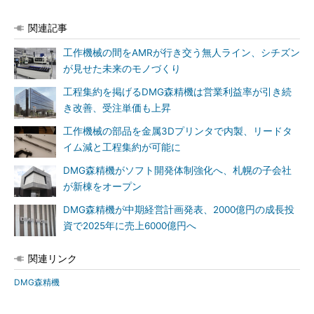
関連記事
工作機械の間をAMRが行き交う無人ライン、シチズン
が見せた未来のモノづくり
工程集約を掲げるDMG森精機は営業利益率が引き続
き改善、受注単価も上昇
工作機械の部品を金属3Dプリンタで内製、リードタ
イム減と工程集約が可能に
DMG森精機がソフト開発体制強化へ、札幌の子会社
が新棟をオープン
DMG森精機が中期経営計画発表、2000億円の成長投
資で2025年に売上6000億円へ
関連リンク
DMG森精機