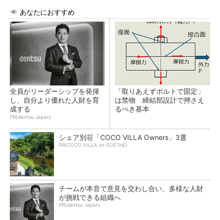
あなたにおすすめ
全員がリーダーシップを発揮
「取りあえずボルトで固定」
し、自分より優れた人財を育
は禁物 締結部設計で押さえ
成する
るべき基本
PR(dentsu Japan)
シェア別荘「COCO VILLA Owners」3選
PR(COCO VILLA on GOETHE)
チームが本音で意見を交わし合い、多様な人財
が挑戦できる組織へ
PR(dentsu Japan)