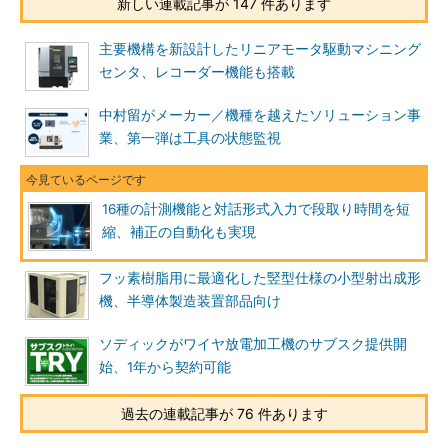
新しい連載記事が 147 件あります
主要機構を新設計したリニアモータ駆動マシニング
センタ、レコーダー機能も搭載
中村留がメーカー／機種を越えたソリューション事
業、第一弾は工具の状態監視
16種の計測機能と対話形式入力で段取り時間を短
縮、補正の自動化も実現
フッ素樹脂用に最適化した竪型仕様の小型射出成形
機、半導体製造装置部品向け
ソディックがワイヤ放電加工機のサブスク提供開
始、1年から契約可能
過去の連載記事が 76 件あります