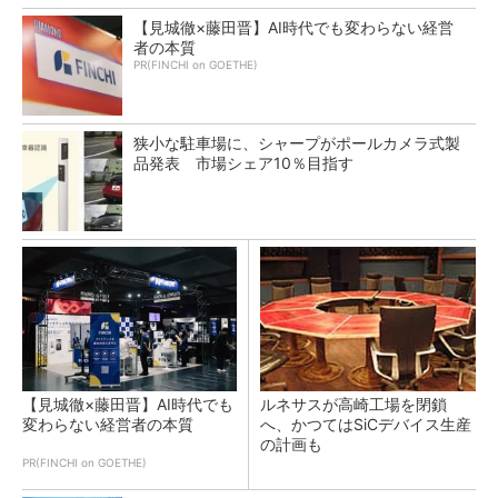
【見城徹×藤田晋】AI時代でも変わらない経営
者の本質
PR(FINCHI on GOETHE)
狭小な駐車場に、シャープがポールカメラ式製
品発表 市場シェア10％目指す
【見城徹×藤田晋】AI時代でも
ルネサスが高崎工場を閉鎖
変わらない経営者の本質
へ、かつてはSiCデバイス生産
の計画も
PR(FINCHI on GOETHE)