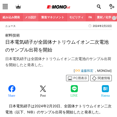
組み込み開発
メカ設計
製造マネジメント
モビリティ
FA
素材／化学
ニュース
2024年2月22日
材料技術
日本電気硝子が全固体ナトリウムイオン二次電池
のサンプル出荷を開始
日本電気硝子は全固体ナトリウムイオン二次電池のサンプル出荷
を開始したと発表した。
[
遠藤和宏
，MONOist]
PC用表示
関連情報
Share
Post
LINE
Hatena
日本電気硝子は2024年2月20日、全固体ナトリウムイオン二次
電池（以下、NIB）のサンプル出荷を開始したと発表した。