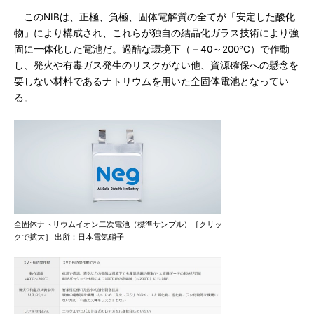
このNIBは、正極、負極、固体電解質の全てが「安定した酸化
物」により構成され、これらが独自の結晶化ガラス技術により強
固に一体化した電池だ。過酷な環境下（－40～200℃）で作動
し、発火や有毒ガス発生のリスクがない他、資源確保への懸念を
要しない材料であるナトリウムを用いた全固体電池となってい
る。
全固体ナトリウムイオン二次電池（標準サンプル）［クリッ
クで拡大］ 出所：日本電気硝子