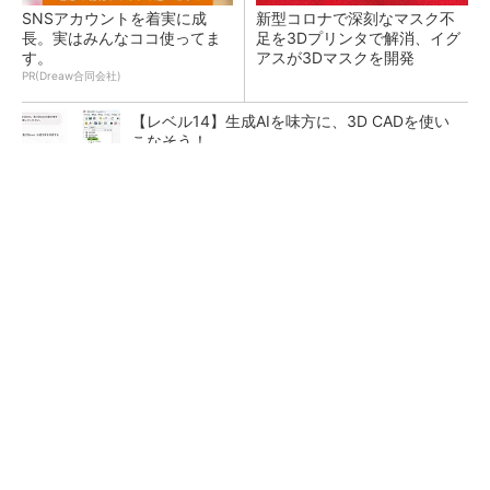
SNSアカウントを着実に成
新型コロナで深刻なマスク不
長。実はみんなココ使ってま
足を3Dプリンタで解消、イグ
す。
アスが3Dマスクを開発
PR(Dreaw合同会社)
【レベル14】生成AIを味方に、3D CADを使い
こなそう！
令和8年熊本地震による工場への影響まとめ
狭小な駐車場に、シャープがポールカメラ式製
品発表 市場シェア10％目指す