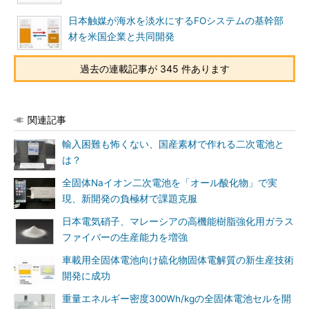
日本触媒が海水を淡水にするFOシステムの基幹部
材を米国企業と共同開発
過去の連載記事が 345 件あります
関連記事
輸入困難も怖くない、国産素材で作れる二次電池と
は？
全固体Naイオン二次電池を「オール酸化物」で実
現、新開発の負極材で課題克服
日本電気硝子、マレーシアの高機能樹脂強化用ガラス
ファイバーの生産能力を増強
車載用全固体電池向け硫化物固体電解質の新生産技術
開発に成功
重量エネルギー密度300Wh/kgの全固体電池セルを開