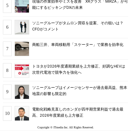
現場の作業効率やミスを改善 XRグラス「MiRZA」が可
能にするピッキングDXの未来
ソニーグループがタムロン買収を提案、その狙いは？
CFOがコメント
商船三井、車両移動用「スケーター」で業務を効率化
トヨタが2026年度通期業績を上方修正、好調なHEVは
次世代電池で競争力を強化へ
ソニーグループはイメージセンサーが過去最高益、熊本
地震の影響も限定的
電動化戦略見直しのホンダが四半期営業利益で過去最
高、2026年度業績も上方修正
Copyright © ITmedia Inc. All Rights Reserved.