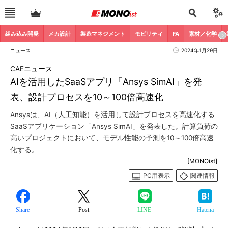
組み込み開発
メカ設計
製造マネジメント
モビリティ
FA
素材／化学
ニュース
2024年1月29日
CAEニュース
AIを活用したSaaSアプリ「Ansys SimAI」を発
表、設計プロセスを10～100倍高速化
Ansysは、AI（人工知能）を活用して設計プロセスを高速化する
SaaSアプリケーション「Ansys SimAI」を発表した。計算負荷の
高いプロジェクトにおいて、モデル性能の予測を10～100倍高速
化する。
[MONOist]
PC用表示
関連情報
Share
Post
LINE
Hatena