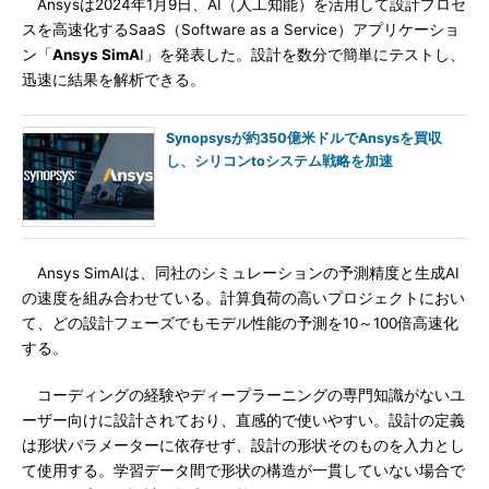
Ansysは2024年1月9日、AI（人工知能）を活用して設計プロセ
スを高速化するSaaS（Software as a Service）アプリケーショ
ン「
Ansys SimA
I」を発表した。設計を数分で簡単にテストし、
迅速に結果を解析できる。
Synopsysが約350億米ドルでAnsysを買収
し、シリコンtoシステム戦略を加速
Ansys SimAIは、同社のシミュレーションの予測精度と生成AI
の速度を組み合わせている。計算負荷の高いプロジェクトにおい
て、どの設計フェーズでもモデル性能の予測を10～100倍高速化
する。
コーディングの経験やディープラーニングの専門知識がないユ
ーザー向けに設計されており、直感的で使いやすい。設計の定義
は形状パラメーターに依存せず、設計の形状そのものを入力とし
て使用する。学習データ間で形状の構造が一貫していない場合で