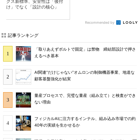
クス新標準、安全性は「後付
け」でなく「設計の核心」
Recommended by
記事ランキング
「取りあえずボルトで固定」は禁物 締結部設計で押さ
えるべき基本
AI関連“だけじゃない”オムロンの制御機器事業、地道な
顧客基盤強化が結実
量産プロセスで、完璧な量産（組み立て）と検査ができ
ない理由
フィジカルAIに注力するインテル、組み込み市場での約
40年の実績を生かせるか