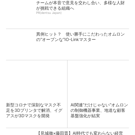
チームが本音で意見を交わし合い、多様な人財
が挑戦できる組織へ
PR(dentsu Japan)
異例ヒット？ 使い勝手にこだわったオムロン
の“オープンな”IO-Linkマスター
新型コロナで深刻なマスク不
AI関連“だけじゃない”オムロン
足を3Dプリンタで解消、イグ
の制御機器事業、地道な顧客
アスが3Dマスクを開発
基盤強化が結実
【見城徹×藤田晋】AI時代でも変わらない経営