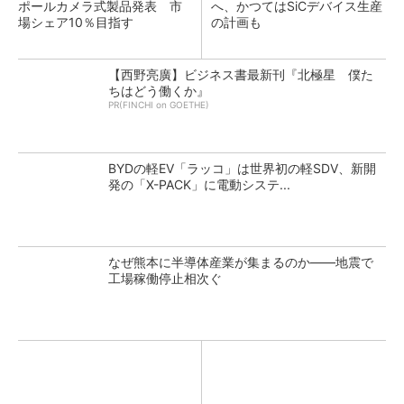
ポールカメラ式製品発表 市
へ、かつてはSiCデバイス生産
場シェア10％目指す
の計画も
【西野亮廣】ビジネス書最新刊『北極星 僕た
ちはどう働くか』
PR(FINCHI on GOETHE)
BYDの軽EV「ラッコ」は世界初の軽SDV、新開
発の「X-PACK」に電動システ...
なぜ熊本に半導体産業が集まるのか――地震で
工場稼働停止相次ぐ