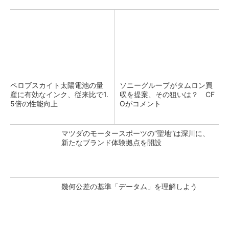
ペロブスカイト太陽電池の量
ソニーグループがタムロン買
産に有効なインク、従来比で1.
収を提案、その狙いは？ CF
5倍の性能向上
Oがコメント
マツダのモータースポーツの“聖地”は深川に、
新たなブランド体験拠点を開設
幾何公差の基準「データム」を理解しよう