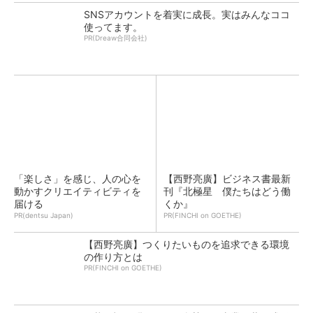
SNSアカウントを着実に成長。実はみんなココ
使ってます。
PR(Dreaw合同会社)
「楽しさ」を感じ、人の心を
【西野亮廣】ビジネス書最新
動かすクリエイティビティを
刊『北極星 僕たちはどう働
届ける
くか』
PR(dentsu Japan)
PR(FINCHI on GOETHE)
【西野亮廣】つくりたいものを追求できる環境
の作り方とは
PR(FINCHI on GOETHE)