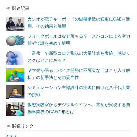
関連記事
カシオが電子キーボードの鍵盤構造の変更にCAEを活
用、その効果と展望
フォークボールはなぜ落ちる？ スパコンによる空力
解析で謎を初めて解明
「富岳」で新型コロナ飛沫の大量計算を実施、感染リ
スクはどこにある？
ヤマ発が語る、バイク開発に不可欠な「ほこり入り解
析」の新手法とその妥当性
シミュレーション主導設計の実現に向けた八千代工業
の挑戦
仮想実験室からデジタルツインへ、富岳が実現する自
動車業界のCAEの形とは
関連リンク
Ansys