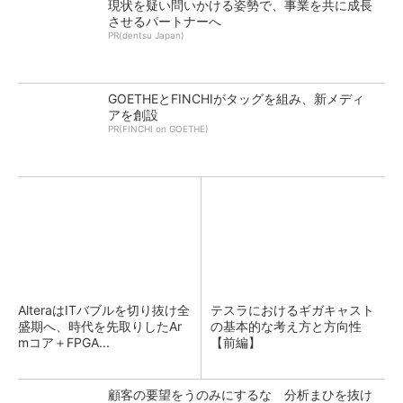
現状を疑い問いかける姿勢で、事業を共に成長
させるパートナーへ
PR(dentsu Japan)
GOETHEとFINCHIがタッグを組み、新メディ
アを創設
PR(FINCHI on GOETHE)
AlteraはITバブルを切り抜け全
テスラにおけるギガキャスト
盛期へ、時代を先取りしたAr
の基本的な考え方と方向性
mコア＋FPGA...
【前編】
顧客の要望をうのみにするな 分析まひを抜け