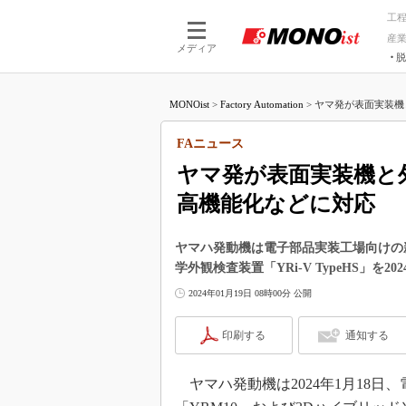
工
産
メディア
脱
つながる技術
AI×技術
MONOist
>
Factory Automation
>
ヤマ発が表面実装機
つながる工場
AI×設備
つながるサービ
Physical
FAニュース
ヤマ発が表面実装機と
高機能化などに対応
ヤマハ発動機は電子部品実装工場向けの新
学外観検査装置「YRi-V TypeHS」を2
2024年01月19日 08時00分 公開
印刷する
通知する
ヤマハ発動機は2024年1月18日