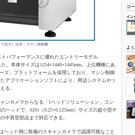
コー
イン
クで拡大］出所：ヤマハ発動機
よく
ストパフォーマンスに優れたエントリーモデル
。本体サイズは1254×1440×1445mm。上位機種にあ
シリーズ」プラットフォームを採用しており、マシン制御
したアプリケーションソフトにより、周辺システムやソ
行える。
ャンカメラからなる「1ヘッドソリューション」コン
ッドで、0201（0.25×0.125mm）サイズの超小型チ
5mmの中異型部品まで対応できる。
の部品はヘッド側に装備のスキャンカメラで認識可能なこと