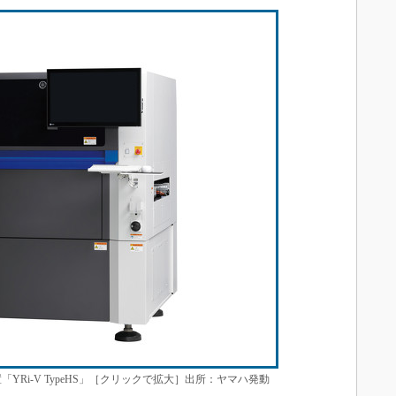
YRi-V TypeHS」［クリックで拡大］出所：ヤマハ発動