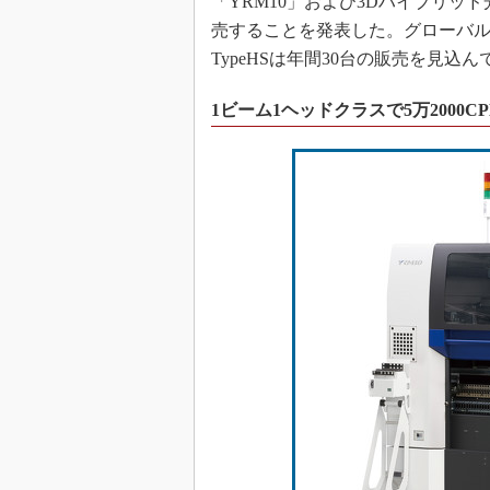
「YRM10」および3Dハイブリッド光
売することを発表した。グローバルでの
TypeHSは年間30台の販売を見込
1ビーム1ヘッドクラスで5万2000C