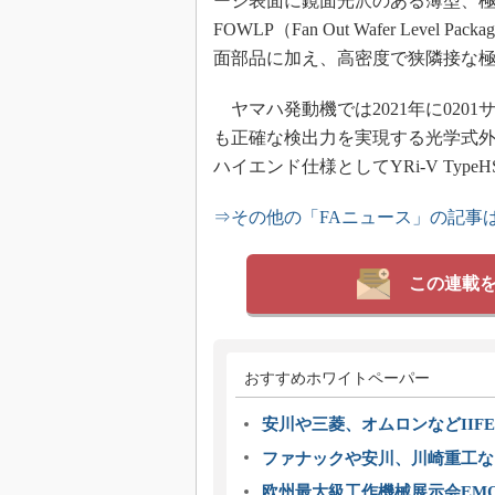
ージ表面に鏡面光沢のある薄型、極小サイズのWL
FOWLP（Fan Out Wafer Le
面部品に加え、高密度で狭隣接な
ヤマハ発動機では2021年に020
も正確な検出力を実現する光学式外観
ハイエンド仕様としてYRi-V Type
⇒その他の「FAニュース」の記事
この連載
おすすめホワイトペーパー
安川や三菱、オムロンなどIIFE
ファナックや安川、川崎重工な
欧州最大級工作機械展示会EMO