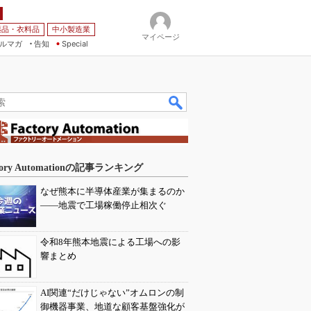
薬品・衣料品
中小製造業
マイページ
ルマガ
告知
Special
tory Automationの記事ランキング
なぜ熊本に半導体産業が集まるのか
――地震で工場稼働停止相次ぐ
令和8年熊本地震による工場への影
響まとめ
AI関連“だけじゃない”オムロンの制
御機器事業、地道な顧客基盤強化が