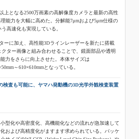
で2倍以上となる2500万画素の高解像度カメラと最新の高性
処理能力を大幅に高めた。分解能7μmおよび5μm仕様の
という高速化も実現している。
ターに加え、高性能3Dラインレーザーを新たに搭載
ェクター画像と組み合わせることで、鏡面部品や透明
査能力をさらに向上させた。本体サイズは
0×50mm～610×610mmとなっている。
の検査も可能に、ヤマハ発動機の3D光学外観検査装置
小型化や高密度化、高機能化などの流れが急加速して
速化および高精度化がますます求められている。パッケ