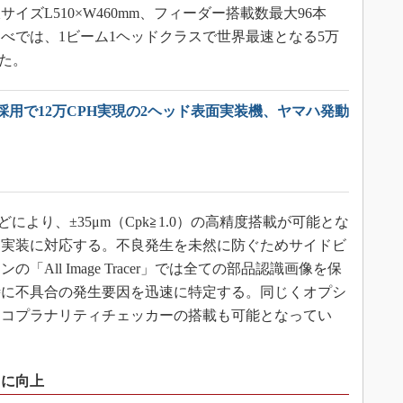
ズL510×W460mm、フィーダー搭載数最大96本
調べでは、1ビーム1ヘッドクラスで世界最速となる5万
した。
採用で12万CPH実現の2ヘッド表面実装機、ヤマハ発動
より、±35μm（Cpk≧1.0）の高精度搭載が可能とな
部品実装に対応する。不良発生を未然に防ぐためサイドビ
All Image Tracer」では全ての部品認識画像を保
時に不具合の発生要因を迅速に特定する。同じくオプシ
るコプラナリティチェッカーの搭載も可能となってい
らに向上