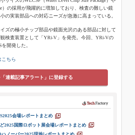
CSP（Wafer Level Chip Size Package）や
vel Package）の採用が飛躍的に増加しており、検査の難しい鏡
極小の実装部品への対応ニーズが急激に高まっている。
1サイズの極小チップ部品や鏡面光沢のある部品に対して
検査装置として「YRi-V」を発売。今回、YRi-Vの
HSを開発した。
はこちら
を「連載記事アラート」に登録する
S2025会場レポートまとめ
ど2025国際ロボット展会場レポートまとめ
ハノーバー2025現地レポートまとめ