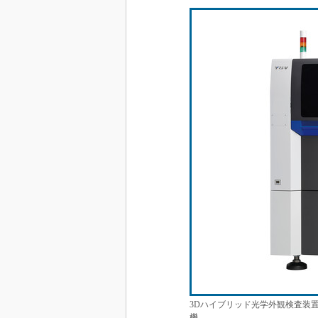
3Dハイブリッド光学外観検査装置「
機