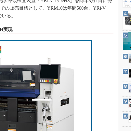
学外観検査装置「YRi-V TypeHS」を同年3月1日に発
3Dプリンタ
産業オープンネット展
販売目標として、YRM10は年間500台、YRi-V
デジタルツインとCAE
んでいる。
S＆OP
PH実現
インダストリー4.0
イノベーション
製造業ビッグデータ
メイドインジャパン
植物工場
知財マネジメント
海外生産
グローバル設計・開発
制御セキュリティ
新型コロナへの対応