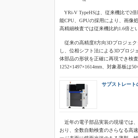
YRi-V TypeHSは、従来機比
能CPU、GPUの採用により、画像
高精細検査では従来機比約1.6倍
従来の高精度8方向3Dプロジェク
し、位相シフト法による3Dプロジ
体部品の形状を正確に再現でき検
1252×1497×1614mm、対象基板は5
サブストレート
近年の電子部品実装の現場では、
おり、全数自動検査のさらなる高