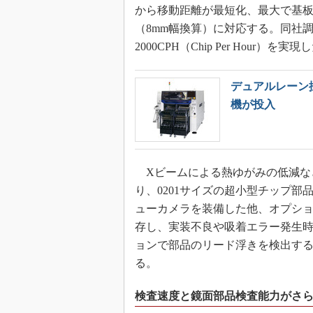
から移動距離が最短化、最大で基板サイ
（8mm幅換算）に対応する。同社
2000CPH（Chip Per Hour）を実現
デュアルレーン
機が投入
Xビームによる熱ゆがみの低減などに
り、0201サイズの超小型チップ
ューカメラを装備した他、オプションの「
存し、実装不良や吸着エラー発生
ョンで部品のリード浮きを検出す
る。
検査速度と鏡面部品検査能力がさ