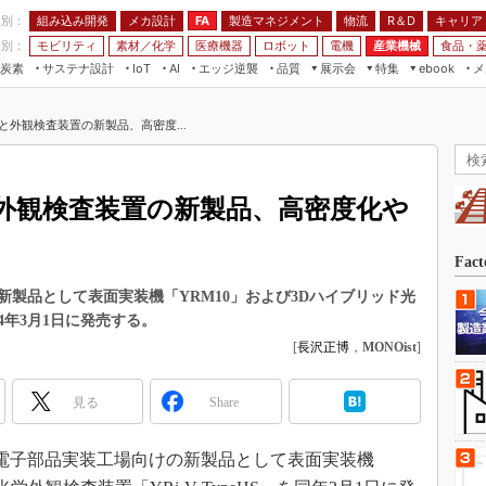
程別：
組み込み開発
メカ設計
製造マネジメント
物流
R＆D
キャリア
FA
業別：
モビリティ
素材／化学
医療機器
ロボット
電機
産業機械
食品・
炭素
サステナ設計
エッジ逆襲
品質
展示会
特集
メ
IoT
AI
ebook
伝承
組み込み開発
CEATEC
読者調査まとめ
編集後記
と外観検査装置の新製品、高密度...
JIMTOF
保全
メカ設計
つながるクルマ
組込み/エッジ コンピューティング
ス
 AI
製造マネジメント
5G
展＆IoT/5Gソリューション展
VR／AR
FA
外観検査装置の新製品、高密度化や
IIFES
モビリティ
フィールドサービス
国際ロボット展
素材／化学
FPGA
Fac
ジャパンモビリティショー
組み込み画像技術
製品として表面実装機「YRM10」および3Dハイブリッド光
TECHNO-FRONTIER
024年3月1日に発売する。
組み込みモデリング
人テク展
[
長沢正博
，
MONOist
]
Windows Embedded
スマート工場EXPO
車載ソフト開発
見る
Share
EdgeTech+
ISO26262
日本ものづくりワールド
、電子部品実装工場向けの新製品として表面実装機
無償設計ツール
AUTOMOTIVE WORLD