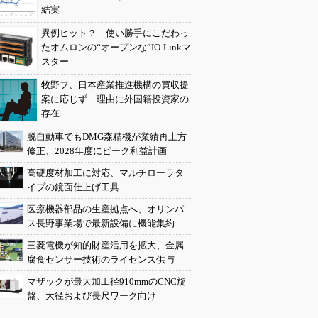
結実
異例ヒット？ 使い勝手にこだわっ
たオムロンの“オープンな”IO-Linkマ
スター
牧野フ、日本産業推進機構の買収提
案に応じず 理由に外国籍投資家の
存在
脱自動車でもDMG森精機が業績再上方
修正、2028年度にピーク利益計画
高硬度材加工に対応、マルチローラタ
イプの鏡面仕上げ工具
医療機器部品の生産拠点へ、オリンパ
ス長野事業場で最新設備に機能集約
三菱電機が知的財産活用を拡大、金属
腐食センサー技術のライセンス供与
マザックが最大加工径910mmのCNC旋
盤、大径および長尺ワーク向け