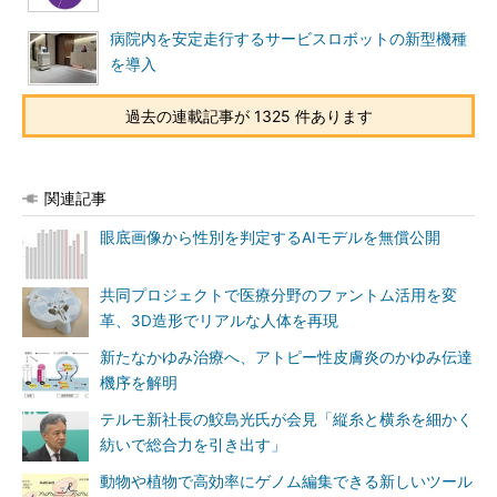
病院内を安定走行するサービスロボットの新型機種
を導入
過去の連載記事が 1325 件あります
関連記事
眼底画像から性別を判定するAIモデルを無償公開
共同プロジェクトで医療分野のファントム活用を変
革、3D造形でリアルな人体を再現
新たなかゆみ治療へ、アトピー性皮膚炎のかゆみ伝達
機序を解明
テルモ新社長の鮫島光氏が会見「縦糸と横糸を細かく
紡いで総合力を引き出す」
動物や植物で高効率にゲノム編集できる新しいツール