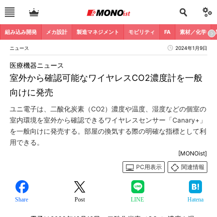
組み込み開発
メカ設計
製造マネジメント
モビリティ
FA
素材／化学
ニュース
2024年1月9日
医療機器ニュース
室外から確認可能なワイヤレスCO2濃度計を一般
向けに発売
ユニ電子は、二酸化炭素（CO2）濃度や温度、湿度などの個室の
室内環境を室外から確認できるワイヤレスセンサー「Canary+」
を一般向けに発売する。部屋の換気する際の明確な指標として利
用できる。
[MONOist]
PC用表示
関連情報
Share
Post
LINE
Hatena