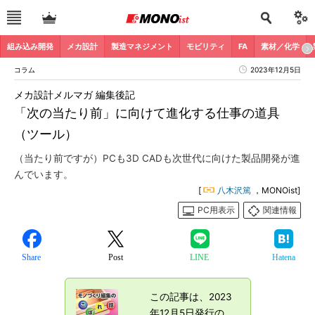
組み込み開発
メカ設計
製造マネジメント
モビリティ
FA
素材／化学
コラム
2023年12月5日
メカ設計メルマガ 編集後記
「次の当たり前」に向けて進化する仕事の道具
（ツール）
（当たり前ですが）PCも3D CADも次世代に向けた製品開発が進
んでいます。
[
八木沢篤
，MONOist]
PC用表示
関連情報
Share
Post
LINE
Hatena
この記事は、2023
年12月5日発行の