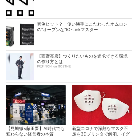
異例ヒット？ 使い勝手にこだわったオムロン
の“オープンな”IO-Linkマスター
【西野亮廣】つくりたいものを追求できる環境
の作り方とは
PR(FINCHI on GOETHE)
【見城徹×藤田晋】AI時代でも
新型コロナで深刻なマスク不
変わらない経営者の本質
足を3Dプリンタで解消、イグ