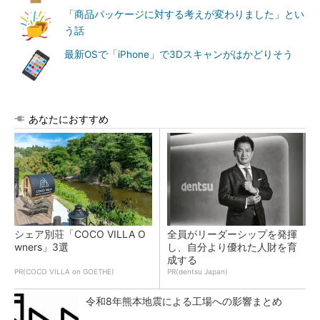
「商品パッケージに対する考えが変わりました」とい
う話
最新OSで「iPhone」で3Dスキャンがはかどりそう
あなたにおすすめ
シェア別荘「COCO VILLA O
全員がリーダーシップを発揮
wners」3選
し、自分より優れた人財を育
成する
PR(COCO VILLA on GOETHE)
PR(dentsu Japan)
令和8年熊本地震による工場への影響まとめ