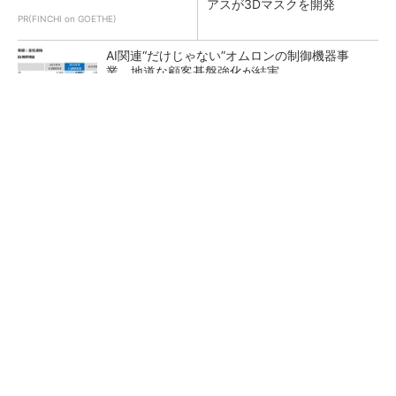
アスが3Dマスクを開発
PR(FINCHI on GOETHE)
AI関連“だけじゃない”オムロンの制御機器事
業、地道な顧客基盤強化が結実
【レベル14】生成AIを味方に、3D CADを使い
こなそう！
「取りあえずボルトで固定」は禁物 締結部設
計で押さえるべき基本