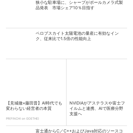
狭小な駐車場に、シャープがポールカメラ式製
品発表 市場シェア10％目指す
ペロブスカイト太陽電池の量産に有効なイン
ク、従来比で1.5倍の性能向上
【見城徹×藤田晋】AI時代でも
NVIDIAがアステラスや富士フ
変わらない経営者の本質
イルムと連携、AIで医療分野
支援へ
PR(FINCHI on GOETHE)
富士通からC／C++およびJava対応のソースコ