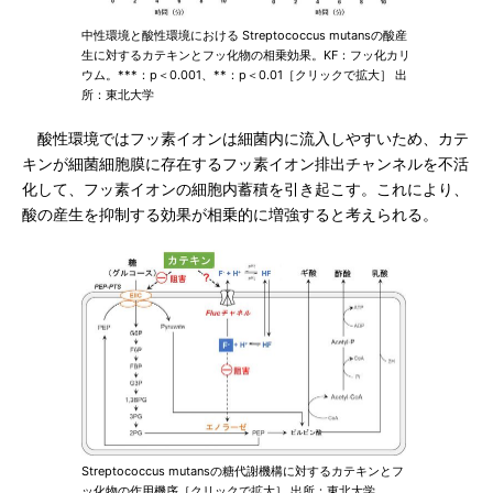
中性環境と酸性環境における Streptococcus mutansの酸産
生に対するカテキンとフッ化物の相乗効果。KF：フッ化カリ
ウム。***：p＜0.001、**：p＜0.01［クリックで拡大］ 出
所：東北大学
酸性環境ではフッ素イオンは細菌内に流入しやすいため、カテ
キンが細菌細胞膜に存在するフッ素イオン排出チャンネルを不活
化して、フッ素イオンの細胞内蓄積を引き起こす。これにより、
酸の産生を抑制する効果が相乗的に増強すると考えられる。
Streptococcus mutansの糖代謝機構に対するカテキンとフ
ッ化物の作用機序［クリックで拡大］ 出所：東北大学