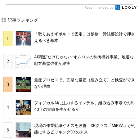
Recommended by
記事ランキング
「取りあえずボルトで固定」は禁物 締結部設計で押さ
えるべき基本
AI関連“だけじゃない”オムロンの制御機器事業、地道な
顧客基盤強化が結実
量産プロセスで、完璧な量産（組み立て）と検査ができ
ない理由
フィジカルAIに注力するインテル、組み込み市場での約
40年の実績を生かせるか
現場の作業効率やミスを改善 XRグラス「MiRZA」が可
能にするピッキングDXの未来