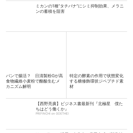
ミカンの1種“タチバナ”にシミ抑制効果、メラニ
ンの蓄積を阻害
パンで腸活？ 日清製粉Gが高
特定の酵素の作用で状態変化
食物繊維小麦粉で酪酸生むメ
する糖修飾環状ジペプチド素
カニズム解明
材
【西野亮廣】ビジネス書最新刊『北極星 僕た
ちはどう働くか』
PR(FINCHI on GOETHE)