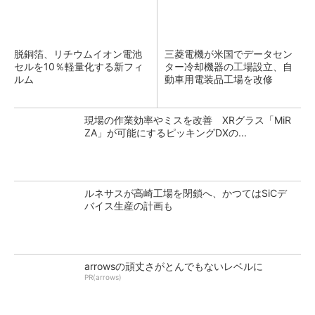
脱銅箔、リチウムイオン電池
三菱電機が米国でデータセン
セルを10％軽量化する新フィ
ター冷却機器の工場設立、自
ルム
動車用電装品工場を改修
現場の作業効率やミスを改善 XRグラス「MiR
ZA」が可能にするピッキングDXの...
ルネサスが高崎工場を閉鎖へ、かつてはSiCデ
バイス生産の計画も
arrowsの頑丈さがとんでもないレベルに
PR(arrows)