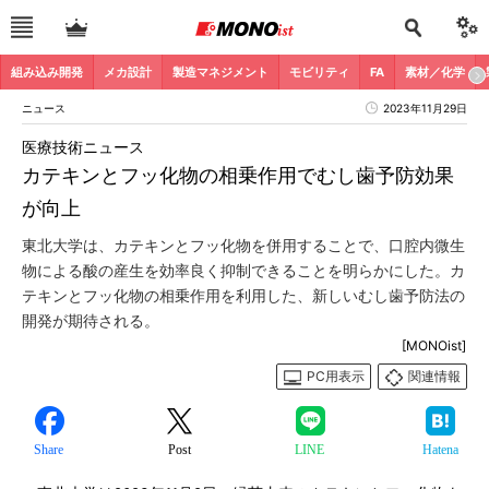
組み込み開発
メカ設計
製造マネジメント
モビリティ
FA
素材／化学
ニュース
2023年11月29日
医療技術ニュース
カテキンとフッ化物の相乗作用でむし歯予防効果
が向上
東北大学は、カテキンとフッ化物を併用することで、口腔内微生
物による酸の産生を効率良く抑制できることを明らかにした。カ
テキンとフッ化物の相乗作用を利用した、新しいむし歯予防法の
開発が期待される。
[MONOist]
PC用表示
関連情報
Share
Post
LINE
Hatena