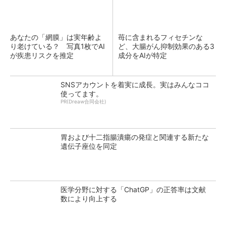
あなたの「網膜」は実年齢よ
苺に含まれるフィセチンな
り老けている？ 写真1枚でAI
ど、大腸がん抑制効果のある3
が疾患リスクを推定
成分をAIが特定
SNSアカウントを着実に成長。実はみんなココ
使ってます。
PR(Dreaw合同会社)
胃および十二指腸潰瘍の発症と関連する新たな
遺伝子座位を同定
医学分野に対する「ChatGP」の正答率は文献
数により向上する