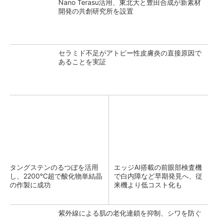
Nano Terasu活用、東北大と豊田合成が新素材
開発の共創研究所を設置
セラミド不足がアトピー性皮膚炎の直接原因で
あることを実証
タングステンのるつぼを活用
エッジAI搭載の前眼部検査機
し、2200℃超で酸化物単結晶
で白内障など早期発見へ、従
の作製に成功
来機より低コスト化も
紫外線による肌の老化連鎖を抑制、シワを防ぐ