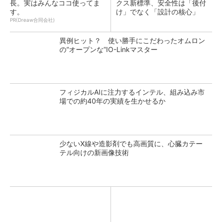
長。実はみんなココ使ってま
クス新標準、安全性は「後付
す。
け」でなく「設計の核心」
PR(Dreaw合同会社)
異例ヒット？ 使い勝手にこだわったオムロン
の“オープンな”IO-Linkマスター
フィジカルAIに注力するインテル、組み込み市
場での約40年の実績を生かせるか
少ないX線や造影剤でも高画質に、心臓カテー
テル向けの新画像技術