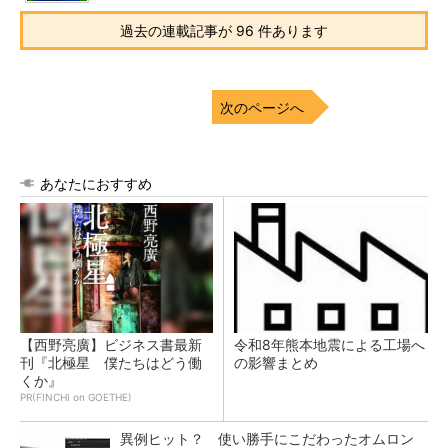
過去の連載記事が 96 件あります
次のページへ
あなたにおすすめ
【西野亮廣】ビジネス書最新
令和8年熊本地震による工場へ
刊『北極星 僕たちはどう働
の影響まとめ
くか』
PR(FINCHI on GOETHE)
異例ヒット？ 使い勝手にこだわったオムロン