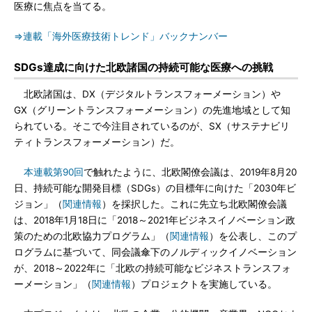
医療に焦点を当てる。
⇒連載「海外医療技術トレンド」バックナンバー
SDGs達成に向けた北欧諸国の持続可能な医療への挑戦
北欧諸国は、DX（デジタルトランスフォーメーション）や
GX（グリーントランスフォーメーション）の先進地域として知
られている。そこで今注目されているのが、SX（サステナビリ
ティトランスフォーメーション）だ。
本連載第90回
で触れたように、北欧閣僚会議は、2019年8月20
日、持続可能な開発目標（SDGs）の目標年に向けた「2030年ビ
ジョン」（
関連情報
）を採択した。これに先立ち北欧閣僚会議
は、2018年1月18日に「2018～2021年ビジネスイノベーション政
策のための北欧協力プログラム」（
関連情報
）を公表し、このプ
ログラムに基づいて、同会議傘下のノルディックイノベーション
が、2018～2022年に「北欧の持続可能なビジネストランスフォ
ーメーション」（
関連情報
）プロジェクトを実施している。