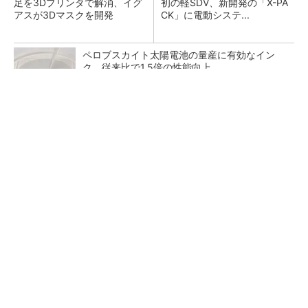
足を3Dプリンタで解消、イグ
初の軽SDV、新開発の「X-PA
アスが3Dマスクを開発
CK」に電動システ...
ペロブスカイト太陽電池の量産に有効なイン
ク、従来比で1.5倍の性能向上
チームが本音で意見を交わし合い、多様な人財
が挑戦できる組織へ
PR(dentsu Japan)
【レベル14】生成AIを味方に、3D CADを使い
こなそう！