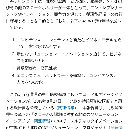
本プロジェクトは、北欧の企業、公的機関、産業界、NGOおよ
びその他のステークホルダーが一体となって、アントレプレナー
シップやイノベーション、競争力を通じて、循環型経済への移行
に寄与することを目的としており、以下の4つの行動領域を提示
している。
コンピテンス：コンピテンスと新たなビジネスモデルを通
じて、変化をけん引する
新たなソリューション：イノベーションを通じて、ビジネ
スを加速させる
循環型都市：官民連携
エコシステム：ネットワークを構築し、コンピテンスと
人々をつなげる
このような背景の中、医療領域においては、ノルディックイノ
ベーションが、2019年8月27日、「北欧の持続可能な医療」と題
する報告書を公表している（
関連情報
）。本報告書は、北欧閣僚
理事会傘下の「グローバル課題に対する北欧のソリューション」
イニシアチブ（
関連情報
）の中で、ノルディックイノベーション
が主導する「北欧の福祉ソリューション」プロジェクト（
関連情