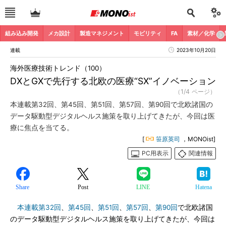
組み込み開発
メカ設計
製造マネジメント
モビリティ
FA
素材／化学
連載
2023年10月20日
海外医療技術トレンド（100）
DXとGXで先行する北欧の医療“SX”イノベーション
（1/4 ページ）
本連載第32回、第45回、第51回、第57回、第90回で北欧諸国の
データ駆動型デジタルヘルス施策を取り上げてきたが、今回は医
療に焦点を当てる。
[
笹原英司
，MONOist]
PC用表示
関連情報
Share
Post
LINE
Hatena
本連載第32回
、
第45回
、
第51回
、
第57回
、
第90回
で北欧諸国
のデータ駆動型デジタルヘルス施策を取り上げてきたが、今回は