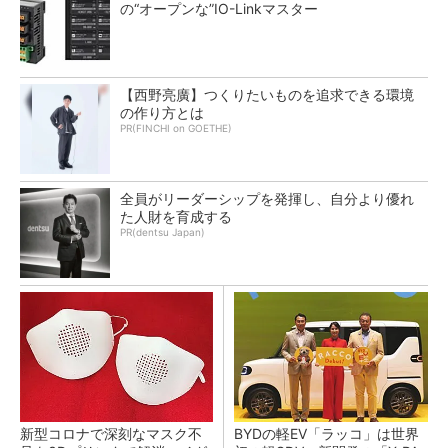
の“オープンな”IO-Linkマスター
【西野亮廣】つくりたいものを追求できる環境
の作り方とは
PR(FINCHI on GOETHE)
全員がリーダーシップを発揮し、自分より優れ
た人財を育成する
PR(dentsu Japan)
新型コロナで深刻なマスク不
BYDの軽EV「ラッコ」は世界