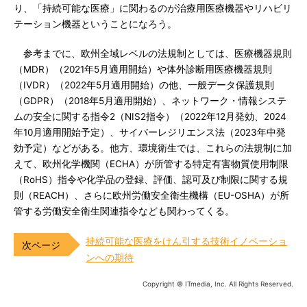
り、「持続可能な医療」に関わるのが治療用医療機器やリハビリ
テーション機器ということになろう。
参考までに、欧州全域レベルの法規制としては、医療機器規則
（MDR）（2021年5月適用開始）や体外診断用医療機器規則
（IVDR）（2022年5月適用開始）の他、一般データ保護規則
（GDPR）（2018年5月適用開始）、ネットワーク・情報システ
ムの安全に関する指令2（NIS2指令）（2022年12月発効、2024
年10月適用開始予定）、サイバーレジリエンス法（2023年中発
効予定）などがある。他方、環境衛生では、これらの法規制に加
えて、欧州化学機関（ECHA）が所管する特定有害物質使用制限
（RoHS）指令や化学品の登録、評価、認可及び制限に関する規
則（REACH）、さらに欧州労働安全衛生機構（EU-OSHA）が所
管する労働安全衛生関連指令なども関わってくる。
持続可能な医療をけん引する技術イノベーショ
ンへの期待
Copyright © ITmedia, Inc. All Rights Reserved.