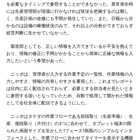
を必要なタイミングで参照することができなかった。異常発生時
には生産管理部が現場に行かなければ状況を把握するのは難し
く、生産計画の改修にも手間が発生していた。また、日報から分
かるのは設備の稼働状況のみで、それ以上の分析ができておらず
経営判断に生かせていなかった。
製造部としても、正しい情報を入力できているか不安を抱えて
おり、情報の修正に手間がかかることから簡単に正確な情報を入
力したいという希望があった。
ニッポは、管理者が入力する作業予定の一覧性、作業情報の入
力しやすさ、情報の共有しやすさを重視した。これまでレポート
は社内に広く配信されておらず、必要とする担当者が見たいとき
に参照する扱いとなっていたため、自動で処理して開かれた情報
として会社全体に配信できるようにした。
ニッポはタケダの作業フローである前段取り（生産準備）、生
産、後段取り（片付け）の3つに合わせて、タブレット端末の限
られた画面サイズを生かした1フェーズ1画面のシンプルなインタ
フェースとした。作業フローに合わせてタイマーを表示する機能