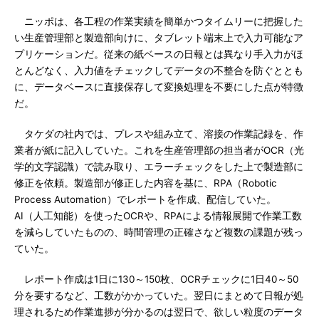
ニッポは、各工程の作業実績を簡単かつタイムリーに把握した
い生産管理部と製造部向けに、タブレット端末上で入力可能なア
プリケーションだ。従来の紙ベースの日報とは異なり手入力がほ
とんどなく、入力値をチェックしてデータの不整合を防ぐととも
に、データベースに直接保存して変換処理を不要にした点が特徴
だ。
タケダの社内では、プレスや組み立て、溶接の作業記録を、作
業者が紙に記入していた。これを生産管理部の担当者がOCR（光
学的文字認識）で読み取り、エラーチェックをした上で製造部に
修正を依頼。製造部が修正した内容を基に、RPA（Robotic
Process Automation）でレポートを作成、配信していた。
AI（人工知能）を使ったOCRや、RPAによる情報展開で作業工数
を減らしていたものの、時間管理の正確さなど複数の課題が残っ
ていた。
レポート作成は1日に130～150枚、OCRチェックに1日40～50
分を要するなど、工数がかかっていた。翌日にまとめて日報が処
理されるため作業進捗が分かるのは翌日で、欲しい粒度のデータ