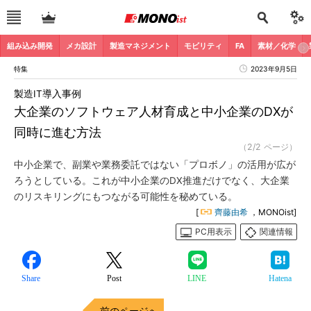
組み込み開発
メカ設計
製造マネジメント
モビリティ
FA
素材／化学
特集
2023年9月5日
製造IT導入事例
大企業のソフトウェア人材育成と中小企業のDXが
同時に進む方法
（2/2 ページ）
中小企業で、副業や業務委託ではない「プロボノ」の活用が広が
ろうとしている。これが中小企業のDX推進だけでなく、大企業
のリスキリングにもつながる可能性を秘めている。
[
齊藤由希
，MONOist]
PC用表示
関連情報
Share
Post
LINE
Hatena
前のページへ