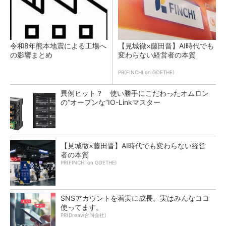
令和8年熊本地震による工場へ
【見城徹×藤田晋】AI時代でも
の影響まとめ
変わらない経営者の本質
PR(FINCHI on GOETHE)
異例ヒット？ 使い勝手にこだわったオムロン
の“オープンな”IO-Linkマスター
【見城徹×藤田晋】AI時代でも変わらない経営
者の本質
PR(FINCHI on GOETHE)
SNSアカウントを着実に成長。実はみんなココ
使ってます。
PR(Dreaw合同会社)