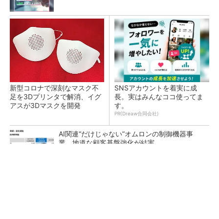
新型コロナで深刻なマスク不
SNSアカウントを着実に成
足を3Dプリンタで解消、イグ
長。実はみんなココ使ってま
アスが3Dマスクを開発
す。
PR(Dreaw合同会社)
AI関連“だけじゃない”オムロンの制御機器事
業、地道な顧客基盤強化が結実
【レベル14】生成AIを味方に、3D CADを使い
こなそう！