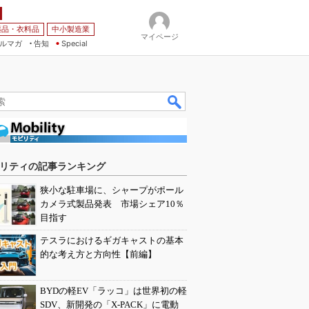
薬品・衣料品
中小製造業
マイページ
ルマガ
告知
Special
リティの記事ランキング
狭小な駐車場に、シャープがポール
カメラ式製品発表 市場シェア10％
目指す
テスラにおけるギガキャストの基本
的な考え方と方向性【前編】
BYDの軽EV「ラッコ」は世界初の軽
SDV、新開発の「X-PACK」に電動