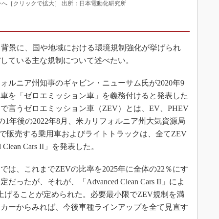
ィーへ［クリックで拡大］ 出所：日本電動化研究所
る背景に、国や地域における環境規制強化が挙げられ
ぼしている主な規制について述べたい。
ルニア州知事のギャビン・ニューサム氏が2020年9
新型車を「ゼロエミッション車」を義務付けると発表した
言うゼロエミッション車（ZEV）とは、EV、PHEV
の1年後の2022年8月、米カリフォルニア州大気資源局
同州で販売する乗用車およびライトトラックは、全てZEV
lean Cars II」を発表した。
は、これまでZEVの比率を2025年に全体の22％にす
が、それが、「Advanced Clean Cars II」によ
引き上げることが定められた。必要最小限でZEV規制を満
ーカーからみれば、今後車種ラインアップを全て見直す