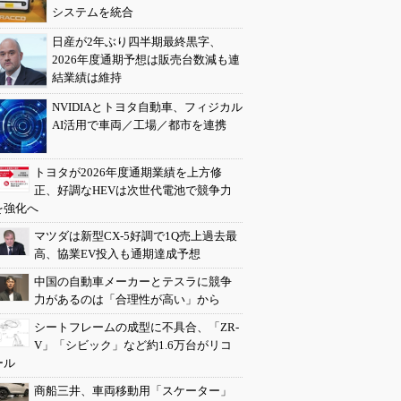
システムを統合
日産が2年ぶり四半期最終黒字、
2026年度通期予想は販売台数減も連
結業績は維持
NVIDIAとトヨタ自動車、フィジカル
AI活用で車両／工場／都市を連携
トヨタが2026年度通期業績を上方修
正、好調なHEVは次世代電池で競争力
を強化へ
マツダは新型CX-5好調で1Q売上過去最
高、協業EV投入も通期達成予想
中国の自動車メーカーとテスラに競争
力があるのは「合理性が高い」から
シートフレームの成型に不具合、「ZR-
V」「シビック」など約1.6万台がリコ
ール
商船三井、車両移動用「スケーター」