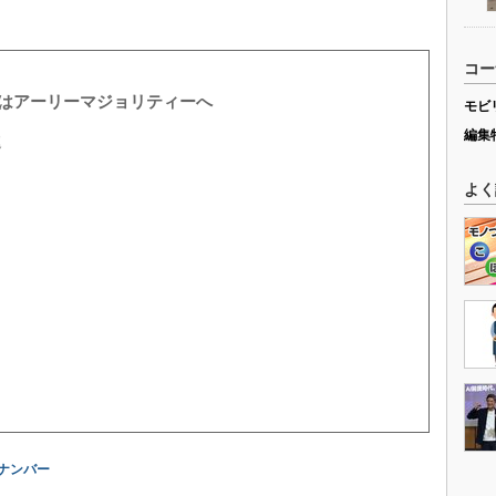
コー
Vはアーリーマジョリティーへ
モビ
編集
進
よく
ナンバー