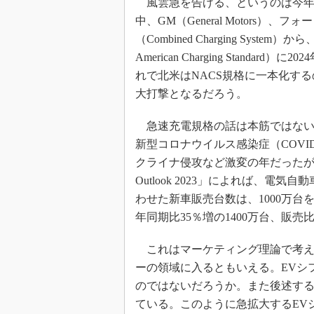
風雲急を告げる、というのは今年（
中、GM（General Motors）
（Combined Charging Sys
American Charging Stan
れで北米はNACS規格に一本化す
大打撃となるだろう。
急速充電規格の話は本筋ではないが
新型コロナウイルス感染症（COVI
クライナ侵攻など激変の年だったが、そ
Outlook 2023」によれば、電
わせた新車販売台数は、1000万台を
年同期比35％増の1400万台、販
これはマーケティング理論で考え
ーの領域に入るともいえる。EVシフ
のではないだろうか。また後述する
ている。このように急拡大するEV