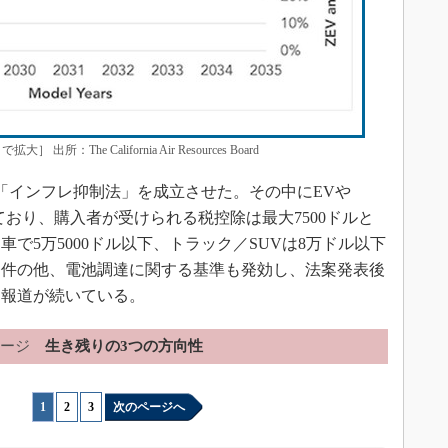
］ 出所：The California Air Resources Board
に「インフレ抑制法」を成立させた。その中にEVや
れており、購入者が受けられる税控除は最大7500ドルと
で5万5000ドル以下、トラック／SUVは8万ドル以下
条件の他、電池調達に関する基準も発効し、法案発表後
な報道が続いている。
ージ
生き残りの3つの方向性
1
|
2
|
3
次のページへ