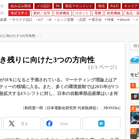
程別：
組み込み開発
メカ設計
製造マネジメント
物流
R＆D
キャリア
FA
業別：
モビリティ
素材／化学
医療機器
ロボット
電機
産業機械
食品・
炭素
サステナ設計
エッジ逆襲
品質
展示会
特集
メ
IoT
AI
ebook
伝承
組み込み開発
CEATEC
読者調査まとめ
編集後記
に向けた3つの方向性：...
JIMTOF
保全
メカ設計
つながるクルマ
組込み/エッジ コンピューティング
ス
 AI
製造マネジメント
5G
展＆IoT/5Gソリューション展
VR／AR
FA
生き残りに向けた3つの方向性
IIFES
モビリティ
フィールドサービス
（1/3 ページ）
国際ロボット展
素材／化学
FPGA
モビ
ジャパンモビリティショー
比率が18％になると予測されている。マーケティング理論上はア
組み込み画像技術
ィーの領域に入る。また、多くの環境規制では2035年が1つ
TECHNO-FRONTIER
急拡大するEVシフトに対し、日本の自動車部品産業はいま何
組み込みモデリング
人テク展
Windows Embedded
スマート工場EXPO
[
和田憲一郎（日本電動化研究所 代表取締役）
，
MONOist
]
車載ソフト開発
EdgeTech+
ISO26262
見る
Share
日本ものづくりワールド
無償設計ツール
AUTOMOTIVE WORLD