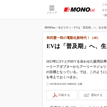
工
産
メディア
脱
つながる技術
AI×技術
MONOist
>
モビリティ
>
EVは「普及期」へ、生き残り
つながる工場
AI×設備
つながるサービ
Physical
和田憲一郎の電動化新時代！（48）
EVは「普及期」へ、
2023年にEVとPHEVを合わせた販売
ーリーアダプターからアーリーマジョリテ
の目標となっている。では、このように
を考えておくべきか。
2023年06月28日 06時00分 公開
印刷する
通知する