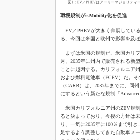
図1：EV／PHEVはアーリーマジョリテ
環境規制がe-Mobility化を促進
EV／PHEVが大きく伸展してい
る。今回は米国と欧州で影響を及
まずは米国の規制だ。米国カリフォ
月、2035年に州内で販売される
ことに起因する。カリフォルニア州で
および燃料電池車（FCEV）だ。そ
（CARB）は、2035年までに、
にするという新たな規制「Advanced C
米国カリフォルニア州のZEV規制で
ると決まっており、今後の方針は未定だった
り、一気に2035年に100％まで
足するよう調整してきた自動車メ