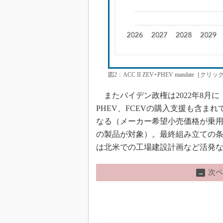
図2：ACC II ZEV+PHEV mandate［クリックで拡大
またバイデン政権は2022年8月
PHEV、FCEVの購入支援も含ま
なる（メーカー希望小売価格が乗用車
の製品が対象）。最終組み立ての
は北米での工場建設計画など活発
次ペ
→