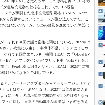
2023年）のことだろうか。この原稿を書いている最
3Dプリンタ
産業オープンネット展
、フォードが急速充電器の仕様をこれまでのCCS規格
デジタルツインとCAE
tem）から、テスラが開発した北米充電標準規格（NACS：North
S＆OP
dard）に2024年から変更するというニュースが飛び込んできた。こ
インダストリー4.0
るのではないだろうか。CCSの普及を進めていた陣営は
イノベーション
製造業ビッグデータ
、それも今回の話と密接に関連している。2022年は
メイドインジャパン
D-19）が次第に収束し、半導体不足、ロシアによるウ
植物工場
れでも国際エネルギー機関（IEA）の「Global EV
知財マネジメント
気自動車（EV）とプラグインハイブリッド車（PHEV）を合
超え、販売比率は14％となった。IEAは、2023年に前
海外生産
売比率は18％になると予測している。
グローバル設計・開発
制御セキュリティ
ると、アーリーアダプターからアーリーマジョリティ
新型コロナへの対応
トはもはや不可逆的となり、2023年は普及期に入る
ように、多くの環境規制で2035年が1つの目標となっ
シフトに対し、日本の自動車部品産業はいま何を考え