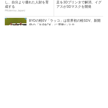
し、自分より優れた人財を育
足を3Dプリンタで解消、イグ
成する
アスが3Dマスクを開発
PR(dentsu Japan)
BYDの軽EV「ラッコ」は世界初の軽SDV、新開
発の「X-PACK」に電動システ...
ペロブスカイト太陽電池の量産に有効なイン
ク、従来比で1.5倍の性能向上
【レベル14】生成AIを味方に、3D CADを使い
こなそう！