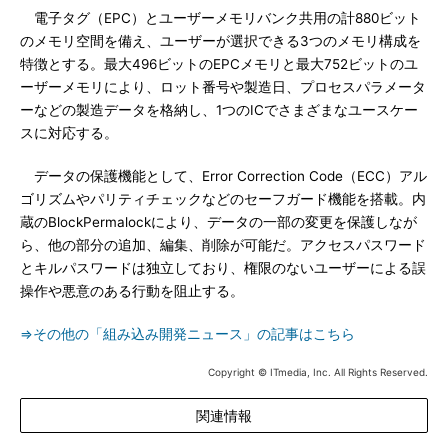
電子タグ（EPC）とユーザーメモリバンク共用の計880ビット
のメモリ空間を備え、ユーザーが選択できる3つのメモリ構成を
特徴とする。最大496ビットのEPCメモリと最大752ビットのユ
ーザーメモリにより、ロット番号や製造日、プロセスパラメータ
ーなどの製造データを格納し、1つのICでさまざまなユースケー
スに対応する。
データの保護機能として、Error Correction Code（ECC）アル
ゴリズムやパリティチェックなどのセーフガード機能を搭載。内
蔵のBlockPermalockにより、データの一部の変更を保護しなが
ら、他の部分の追加、編集、削除が可能だ。アクセスパスワード
とキルパスワードは独立しており、権限のないユーザーによる誤
操作や悪意のある行動を阻止する。
⇒その他の「組み込み開発ニュース」の記事はこちら
Copyright © ITmedia, Inc. All Rights Reserved.
関連情報