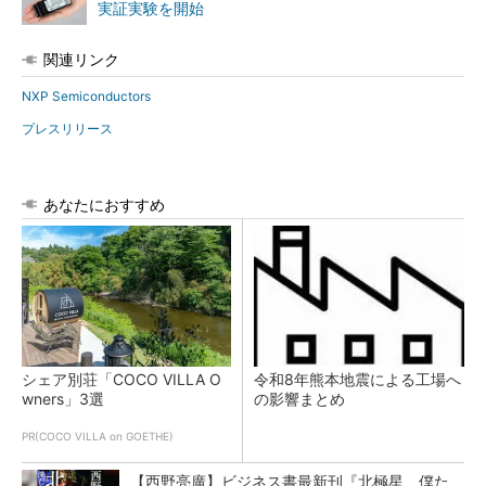
実証実験を開始
関連リンク
NXP Semiconductors
プレスリリース
あなたにおすすめ
シェア別荘「COCO VILLA O
令和8年熊本地震による工場へ
wners」3選
の影響まとめ
PR(COCO VILLA on GOETHE)
【西野亮廣】ビジネス書最新刊『北極星 僕た