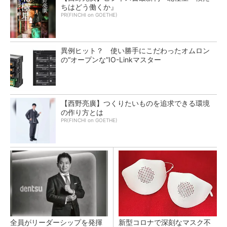
ちはどう働くか』
PR(FINCHI on GOETHE)
異例ヒット？ 使い勝手にこだわったオムロン
の“オープンな”IO-Linkマスター
【西野亮廣】つくりたいものを追求できる環境
の作り方とは
PR(FINCHI on GOETHE)
全員がリーダーシップを発揮
新型コロナで深刻なマスク不