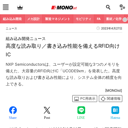
組み込み開発
メカ設計
製造マネジメント
モビリティ
FA
素材／化学
ニュース
2023年4月27日
組み込み開発ニュース
高度な読み取り／書き込み性能を備えるRFID向け
IC
NXP Semiconductorsは、ユーザーが設定可能な3つのメモリを
備えた、大容量のRFID向けIC「UCODE9xm」を発表した。高度
な読み取りおよび書き込み性能により、システム全体の精度を向
上できる。
[MONOist]
PC用表示
関連情報
Share
Post
LINE
Hatena