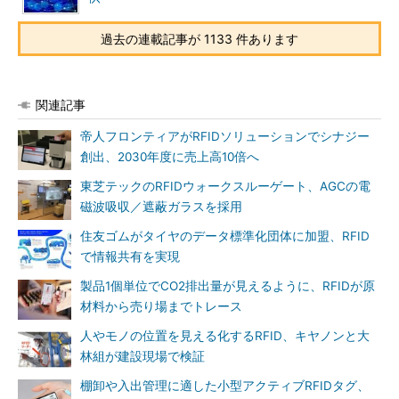
過去の連載記事が 1133 件あります
関連記事
帝人フロンティアがRFIDソリューションでシナジー
創出、2030年度に売上高10倍へ
東芝テックのRFIDウォークスルーゲート、AGCの電
磁波吸収／遮蔽ガラスを採用
住友ゴムがタイヤのデータ標準化団体に加盟、RFID
で情報共有を実現
製品1個単位でCO2排出量が見えるように、RFIDが原
材料から売り場までトレース
人やモノの位置を見える化するRFID、キヤノンと大
林組が建設現場で検証
棚卸や入出管理に適した小型アクティブRFIDタグ、