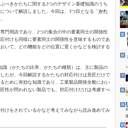
3Dプリンタ
ぶべきかたちに関する3つのデザイン基礎知識のうち
産業オープンネット展
デジタルツインとCAE
」について解説しました。今回は、3つ目となる「
かた
す。
S＆OP
インダストリー4.0
専門用語であり、2つの集合の中の要素同士の関係性
イノベーション
対応付けも同様に要素同士の関係性を意味するものであ
製造業ビッグデータ
において、どの機能をどの位置に置くかなどを検討する
メイドインジャパン
植物工場
知識（かたちの比率、かたちの種類）は、主に製品の
知財マネジメント
でしたが、今回解説するかたちの対応付けは意匠だけで
海外生産
めるために有効な知識であり、工業製品開発全般におい
意匠性が問われない製品でも、対応付けだけは考慮すべ
グローバル設計・開発
制御セキュリティ
新型コロナへの対応
付けをされているかなど考えてみながら読み進めてみ