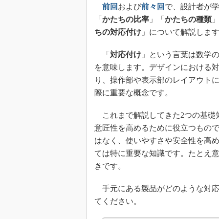
前回
および
前々回
で、設計者が学
「
かたちの比率
」「
かたちの種類
ちの対応付け
」について解説しま
「
対応付け
」という言葉は数学の
を意味します。デザインにおける
り、操作部や表示部のレイアウト
際に重要な概念です。
これまで解説してきた2つの基礎
意匠性を高めるために役立つもの
はなく、使いやすさや安全性を高
ては特に重要な知識です。たとえ
きです。
手元にある製品がどのような対応
てください。