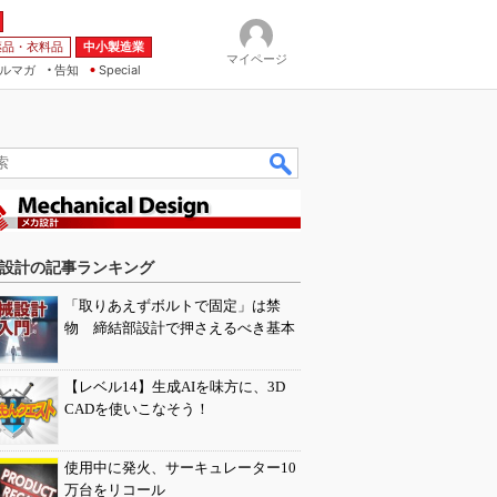
薬品・衣料品
中小製造業
マイページ
ルマガ
告知
Special
設計の記事ランキング
「取りあえずボルトで固定」は禁
物 締結部設計で押さえるべき基本
【レベル14】生成AIを味方に、3D
CADを使いこなそう！
使用中に発火、サーキュレーター10
万台をリコール