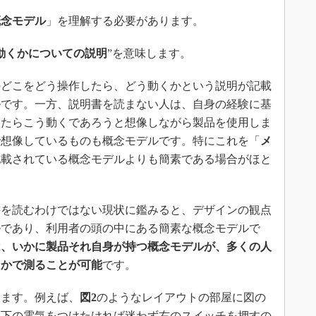
概念モデル
」を理解する必要があります。
動くかについての説明
”を意味します。
どこをどう操作したら、どう動くかという説明が記載
ルです。一方、説明書を読まない人は、自身の経験に基
したらこう動くであろうと想像しながら製品を使用しま
で想像しているものも概念モデルです。特にこれを「
メ
記載されている概念モデルよりも簡素である場合がほと
を読むわけではない現状に鑑みると、デザインの観点
ルであり、利用者の頭の中にある簡素な概念モデルで
は、いかに製品それ自身が持つ概念モデルが、多くの人
るかで測ることが可能
です。
ます。例えば、
図2
のようなレイアウトの部屋に図の
廊下の電気をつけたければ迷わず右のスイッチを押すの