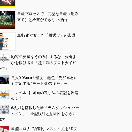
量産プロセスで、完璧な量産（組み
立て）と検査ができない理由
3D技術が変えた「靴選び」の常識
顧客の要望をうのみにするな 分析ま
ひを抜け出す「超上流のプロトタイピ
ング」
最大0.03mmの精度、黒色／光沢素材に
も対応する4モード3Dスキャナー
【レベル4】図面の穴寸法の表記を攻略
せよ！
6枚刃を搭載した新「ラムダッシュ パー
ムイン」 小型設計と意匠性をさらに
追求
新型コロナで深刻なマスク不足を3Dプ