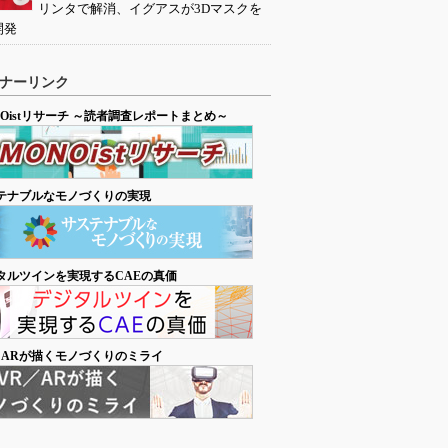
リンタで解消、イグアスが3Dマスクを
開発
ナーリンク
NOistリサーチ ～読者調査レポートまとめ～
テナブルなモノづくりの実現
タルツインを実現するCAEの真価
／ARが描くモノづくりのミライ