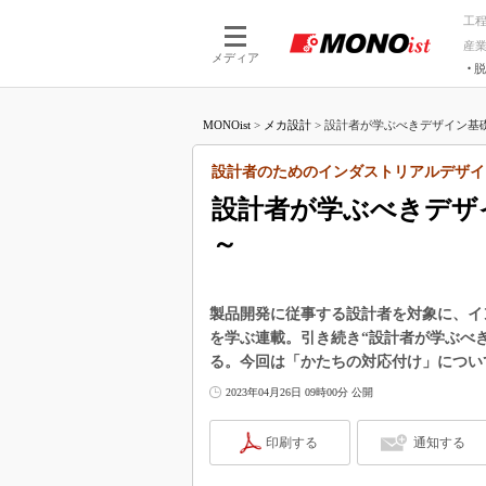
工
産
メディア
脱
つながる技術
AI×技術
MONOist
>
メカ設計
>
設計者が学ぶべきデザイン基礎知
つながる工場
AI×設備
つながるサービ
Physical
設計者のためのインダストリアルデザイ
設計者が学ぶべきデザ
～
製品開発に従事する設計者を対象に、イ
を学ぶ連載。引き続き“設計者が学ぶべ
る。今回は「かたちの対応付け」につい
2023年04月26日 09時00分 公開
印刷する
通知する