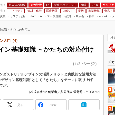
程別：
組み込み開発
メカ設計
製造マネジメント
物流
R＆D
キャリア
FA
業別：
モビリティ
素材／化学
医療機器
ロボット
電機
産業機械
食品・
炭素
サステナ設計
エッジ逆襲
品質
展示会
特集
メ
IoT
AI
ebook
伝承
組み込み開発
CEATEC
読者調査まとめ
編集後記
識 ～かたちの対応...
JIMTOF
保全
メカ設計
つながるクルマ
組込み/エッジ コンピューティング
ス
 AI
製造マネジメント
5G
ン入門（4）
展＆IoT/5Gソリューション展
VR／AR
FA
イン基礎知識 ～かたちの対応付け
IIFES
モビリティ
フィールドサービス
国際ロボット展
素材／化学
FPGA
メカ
（1/3 ページ）
ジャパンモビリティショー
組み込み画像技術
TECHNO-FRONTIER
ンダストリアルデザインの活用メリットと実践的な活用方法
組み込みモデリング
きデザイン基礎知識”として「かたち」をテーマに取り上げ
人テク展
Windows Embedded
てだ。
スマート工場EXPO
[
株式会社346 創業者／共同代表 菅野秀
，
MONOist
]
車載ソフト開発
EdgeTech+
ISO26262
日本ものづくりワールド
見る
Share
無償設計ツール
AUTOMOTIVE WORLD