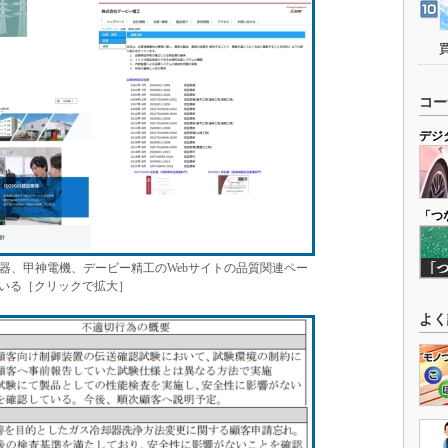
コー
デジ
「つ
器、甲神電機、デービー精工のWebサイトの品質関連ペー
れている［クリックで拡大］
よく