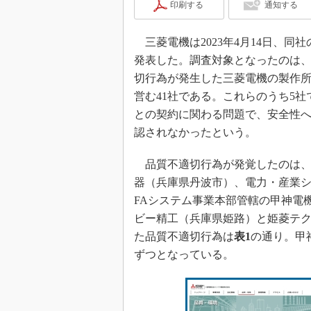
印刷する
通知する
三菱電機は2023年4月14日、
発表した。調査対象となったのは、
切行為が発生した三菱電機の製作
営む41社である。これらのうち5
との契約に関わる問題で、安全性
認されなかったという。
品質不適切行為が発覚したのは、
器（兵庫県丹波市）、電力・産業
FAシステム事業本部管轄の甲神電
ビー精工（兵庫県姫路）と姫菱テク
た品質不適切行為は
表1
の通り。甲
ずつとなっている。