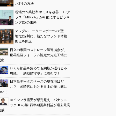
た3社の方法
現場の作業効率やミスを改善 XRグ
ラス「MiRZA」が可能にするピッキ
ングDXの未来
マツダのモータースポーツの“聖
地”は深川に、新たなブランド体験
拠点を開設
日立の米国のストレージ製造拠点が、
世界経済フォーラム認定の先進工場に
選出
いくら部品を集めても納期が遅れる不
思議、「納期順守率」に潜むワナ
日本版データスペースの現在地はど
こ？ AI時代における日本の勝ち筋に
ついて
AIインフラ需要が想定超え パナソニ
ックHDの第1四半期営業利益が過去最高
達成