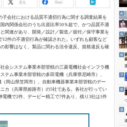
3Dプリンタ
見る
Share
産業オープンネット展
デジタルツインとCAE
同社の子会社における品質不適切行為に関する調査結果を
S＆OP
国内関係会社のうち出資比率50％超で、かつ品質不適
インダストリー4.0
所と関連があり、開発／設計／製造／据付／保守事業を
イノベーション
社で12件の不適切行為が確認された。いずれも顧客など
製造業ビッグデータ
への影響はなく、製品に関わる法令違反、規格違反も確
メイドインジャパン
植物工場
社会システム事業本部管轄の三菱電機社会インフラ機
知財マネジメント
システム事業本部管轄の多田電機（兵庫県尼崎市）、
海外生産
機（岡山県笠岡市）、自動車機器事業本部管轄のデー
ニカ（兵庫県姫路市）の5社である。各社が行ってい
グローバル設計・開発
神電機で2件、デービー精工で7件あり、残り3社は1件
制御セキュリティ
新型コロナへの対応