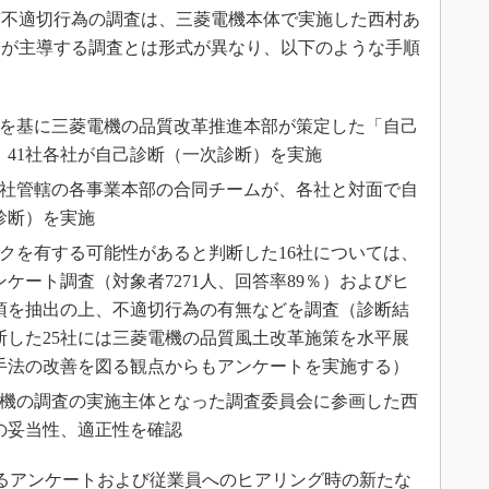
不適切行為の調査は、三菱電機本体で実施した西村あ
会が主導する調査とは形式が異なり、以下のような手順
査結果を基に三菱電機の品質改革推進本部が策定した「自己
、41社各社が自己診断（一次診断）を実施
会社管轄の各事業本部の合同チームが、各社と対面で自
診断）を実施
クを有する可能性があると判断した16社については、
ケート調査（対象者7271人、回答率89％）およびヒ
項を抽出の上、不適切行為の有無などを調査（診断結
断した25社には三菱電機の品質風土改革施策を水平展
手法の改善を図る観点からもアンケートを実施する）
電機の調査の実施主体となった調査委員会に参画した西
の妥当性、適正性を確認
るアンケートおよび従業員へのヒアリング時の新たな