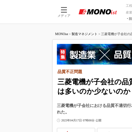
工
産
メディア
脱
つながる技術
AI×技術
MONOist
>
製造マネジメント
>
三菱電機が子会社の品
つながる工場
AI×設備
つながるサービ
Physical
品質不正問題
三菱電機が子会社の品質
は多いのか少ないのか
三菱電機が子会社における品質不適切行
れた。
2023年04月17日 07時00分 公開