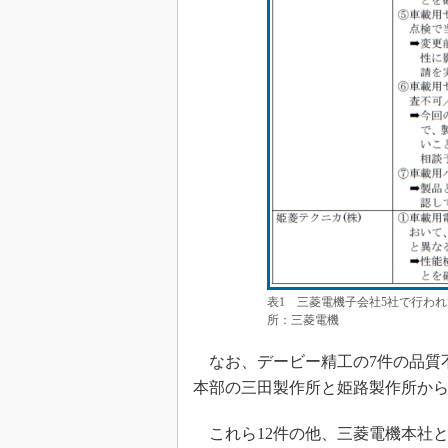
表1 三菱電機子会社5社で行われ
所：三菱電機
なお、デービー精工の7件の品質
本部の三田製作所と姫路製作所か
これら12件の他、三菱電機本社と