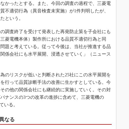
はなかったとする。また、今回の調査の過程で、三菱電
質不適切行為（異音検査未実施）が1件判明したが、
ったという。
0月の調査終了を受けて発表した再発防止策を子会社にも
（三菱電機本体）製作所における品質不適切行為と同
た問題と考えている。従って今後は、当社が推進する品
を関係会社にも水平展開、浸透させていく」（ニュース
為のリスクが低いと判断された25社にこの水平展開を
査を行って品質診断手法の改善に生かすとしている。今
むその他の関係会社にも継続的に実施していく。その対
バナンスの3つの改革の進捗に含めて、三菱電機の
している。
異なる