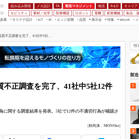
程別：
組み込み開発
メカ設計
製造マネジメント
物流
R＆D
キャリア
FA
業別：
モビリティ
素材／化学
医療機器
ロボット
電機
産業機械
食品・
炭素
サステナ設計
エッジ逆襲
品質
展示会
特集
メ
IoT
AI
ebook
伝承
組み込み開発
CEATEC
読者調査まとめ
編集後記
質不正調査を完了、41社中5社...
JIMTOF
保全
メカ設計
つながるクルマ
組込み/エッジ コンピューティング
ス
 AI
製造マネジメント
5G
展＆IoT/5Gソリューション展
VR／AR
FA
IIFES
モビリティ
フィールドサービス
国際ロボット展
素材／化学
FPGA
製造
ジャパンモビリティショー
組み込み画像技術
不正調査を完了、41社中5社12件
TECHNO-FRONTIER
組み込みモデリング
人テク展
Windows Embedded
スマート工場EXPO
為に関する調査結果を発表。5社で12件の不適切行為が確認さ
車載ソフト開発
EdgeTech+
ISO26262
[
朴尚洙
，
MONOist
]
日本ものづくりワールド
無償設計ツール
AUTOMOTIVE WORLD