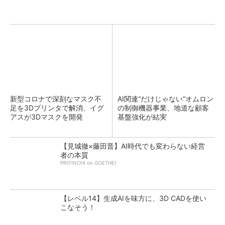
新型コロナで深刻なマスク不
AI関連“だけじゃない”オムロン
足を3Dプリンタで解消、イグ
の制御機器事業、地道な顧客
アスが3Dマスクを開発
基盤強化が結実
【見城徹×藤田晋】AI時代でも変わらない経営
者の本質
PR(FINCHI on GOETHE)
【レベル14】生成AIを味方に、3D CADを使い
こなそう！