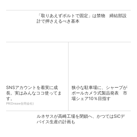
「取りあえずボルトで固定」は禁物 締結部設
計で押さえるべき基本
SNSアカウントを着実に成
狭小な駐車場に、シャープが
長。実はみんなココ使ってま
ポールカメラ式製品発表 市
す。
場シェア10％目指す
PR(Dreaw合同会社)
ルネサスが高崎工場を閉鎖へ、かつてはSiCデ
バイス生産の計画も