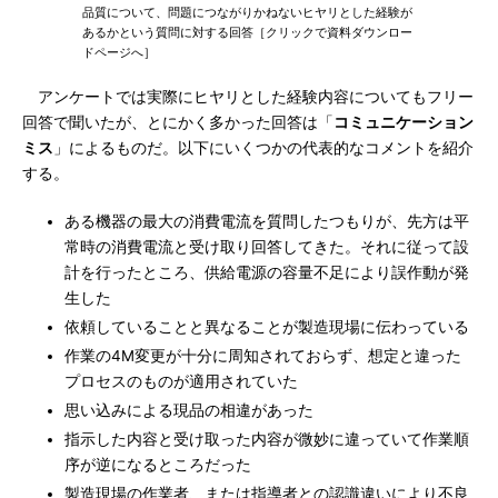
品質について、問題につながりかねないヒヤリとした経験が
あるかという質問に対する回答［クリックで資料ダウンロー
ドページへ］
アンケートでは実際にヒヤリとした経験内容についてもフリー
回答で聞いたが、とにかく多かった回答は「
コミュニケーション
ミス
」によるものだ。以下にいくつかの代表的なコメントを紹介
する。
ある機器の最大の消費電流を質問したつもりが、先方は平
常時の消費電流と受け取り回答してきた。それに従って設
計を行ったところ、供給電源の容量不足により誤作動が発
生した
依頼していることと異なることが製造現場に伝わっている
作業の4M変更が十分に周知されておらず、想定と違った
プロセスのものが適用されていた
思い込みによる現品の相違があった
指示した内容と受け取った内容が微妙に違っていて作業順
序が逆になるところだった
製造現場の作業者、または指導者との認識違いにより不良