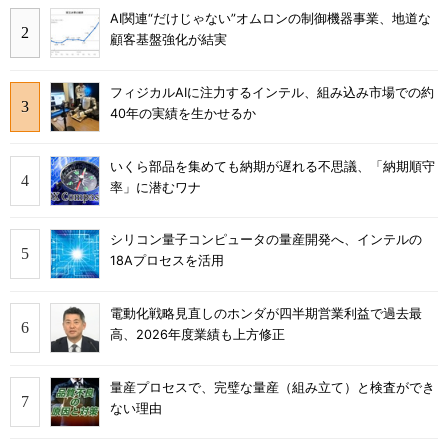
AI関連“だけじゃない”オムロンの制御機器事業、地道な
顧客基盤強化が結実
フィジカルAIに注力するインテル、組み込み市場での約
40年の実績を生かせるか
いくら部品を集めても納期が遅れる不思議、「納期順守
率」に潜むワナ
シリコン量子コンピュータの量産開発へ、インテルの
18Aプロセスを活用
電動化戦略見直しのホンダが四半期営業利益で過去最
高、2026年度業績も上方修正
量産プロセスで、完璧な量産（組み立て）と検査ができ
ない理由