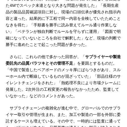
た4Mでスペック未達となり大きな問題が発生した」「長期生産
品の製品品質確認項目に対し、現場の口頭伝承が優先され指示内
容と違った。結果的に下工程で同一内容を全検していたためこと
なきを得た」「手順書を勝手に読み替えてルール通り作業しな
い」「ベテランが独自判断でルールを守らずに運用」「図面で明
確になっていないところを自社で解釈した」など、現場の判断で
勝手に進めたことで起こった問題が多かった。
さらに、これらの他で多かった回答が、「
サプライヤーや製造
委託先の品質バラツキとその管理不足
」を要因とするものだ。
「中国で製造したベアボードのメッキ厚にばらつきがあり、スル
ーホール内で断線しているものが混ざっていた」「部品仕様のサ
イレントチェンジをされた」「熱処理不良により市場クレームに
発展した。2次外注の工程変更の報告がなかったため、監査して
いなかった」などのコメントがあった。
サプライチェーンの複雑化が進む中で、グローバルでのサプラ
イヤー取引や管理が生まれ、また、加工や製造の一部を外部に委
託するケースも増えている。その中で、一時的には監査に通って