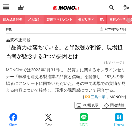
組み込み開発
メカ設計
製造マネジメント
モビリティ
FA
素材／化学
特集
2023年3月17日
品質不正問題
「品質力は落ちている」と半数強が回答、現場担
当者が懸念する3つの要因とは
（1/3 ページ）
MONOistでは2023年1月31日に「品質」に関するオンラインセミ
ナー「転機を迎える製造業の品質と信頼」を開催し、187人の来
場者にアンケートに回答いただいた。その中で現場での実情が見
える内容について抜粋し、現場の課題感について紹介する。
[
三島一孝
，MONOist]
PC用表示
関連情報
Share
Post
LINE
Hatena