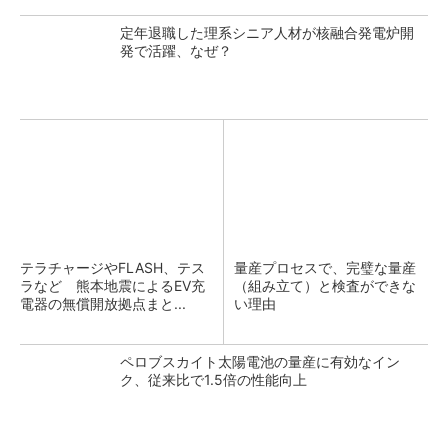
定年退職した理系シニア人材が核融合発電炉開
発で活躍、なぜ？
テラチャージやFLASH、テス
量産プロセスで、完璧な量産
ラなど 熊本地震によるEV充
（組み立て）と検査ができな
電器の無償開放拠点まと...
い理由
ペロブスカイト太陽電池の量産に有効なイン
ク、従来比で1.5倍の性能向上