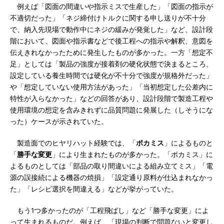
例えば「図面の間違いや指示ミスで生産した」「図面の指示が
不適切だった」「ネジ締付けトルクに関する申し送りが不十分
で、納入先現場で動作中にネジの緩みが発覚した」など、設計段
階において、図面や指示書などで後工程への指示や解釈、意図を
伝えきれなかったために発生したものが多かった。一方「想定不
足」としては「製品の強度が接着剤の硬化状態で決まるところ、
設定している養生時間では硬化が不十分で強度が規格外だった」
や「想定していない使用方法があった」「当初想定した公差内に
特性が入らなかった」などの回答があり、設計段階で製造工程や
使用環境の想定を含みきれずに品質問題に発展した（しそうにな
った）ケースが示されていた。
製造面でのヒヤリハット経験では、「
ポカミス
」によるものと
「
勝手な変更
」により生まれたものが多かった。「ポカミス」に
よるものとしては「部品の取り間違いによる組み立てミス」「電
源の誤接続による機器の焼損」「設定通り原料が仕込まれなかっ
た」「レシピ選択を間違える」などが挙がっていた。
もう1つ多かったのが「工程飛ばし」など「勝手な変更」によ
って生まれるものだ。例えば、「現場の判断で問題ないと変更し