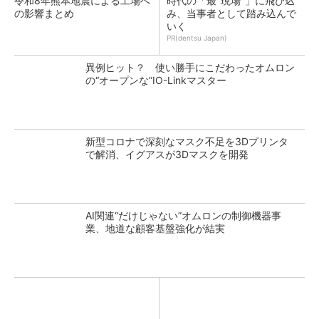
令和8年熊本地震による工場へ
時代の「最"現場"」に飛び込
の影響まとめ
み、当事者として踏み込んで
いく
PR(dentsu Japan)
異例ヒット？ 使い勝手にこだわったオムロン
の“オープンな”IO-Linkマスター
新型コロナで深刻なマスク不足を3Dプリンタ
で解消、イグアスが3Dマスクを開発
AI関連“だけじゃない”オムロンの制御機器事
業、地道な顧客基盤強化が結実