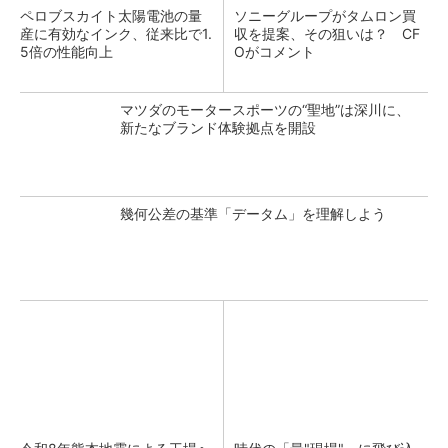
ペロブスカイト太陽電池の量
ソニーグループがタムロン買
産に有効なインク、従来比で1.
収を提案、その狙いは？ CF
5倍の性能向上
Oがコメント
マツダのモータースポーツの“聖地”は深川に、
新たなブランド体験拠点を開設
幾何公差の基準「データム」を理解しよう