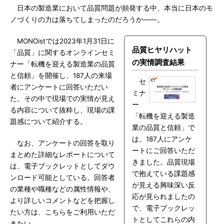
日本の製造業において品質問題が頻発する中、本当に日本のモ
ノづくりの力は落ちてしまったのだろうか――。
MONOistでは2023年1月31日に
品質ヒヤリハット
「品質」に関するオンラインセミ
の実情調査結果
ナー「転機を迎える製造業の品質
と信頼」を開催し、187人の来場
セ
者にアンケートに回答いただい
ミナ
た。その中で現場での実情が見え
ー
る内容について抜粋し、現場の課
「転機を迎える製造
題感について紹介する。
業の品質と信頼」で
は、187人にアンケ
なお、アンケートの回答を取り
ートにご回答いただ
まとめた詳細なレポートについて
きました。品質現場
は、電子ブックレットとしてダウ
で抱えている課題感
ンロード可能としている。回答者
が見える興味深い反
の業種や職種などの属性情報や、
応が見られましたの
より詳しいコメントなどを把握し
で、電子ブックレッ
たい方は、こちらをご利用いただ
トとしてこれらの内
きたい。