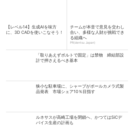
【レベル14】生成AIを味方
チームが本音で意見を交わし
に、3D CADを使いこなそう！
合い、多様な人財が挑戦でき
る組織へ
PR(dentsu Japan)
「取りあえずボルトで固定」は禁物 締結部設
計で押さえるべき基本
狭小な駐車場に、シャープがポールカメラ式製
品発表 市場シェア10％目指す
ルネサスが高崎工場を閉鎖へ、かつてはSiCデ
バイス生産の計画も