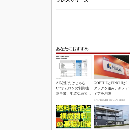
プレスリリース
あなたにおすすめ
AI関連“だけじゃな
GOETHEとFINCHIが
い”オムロンの制御機
タッグを組み、新メデ
器事業、地道な顧客基
ィアを創設
盤強化が結実
PR(FINCHI on GOETHE)