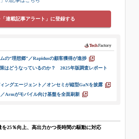
ス」の記事はこちら
を「連載記事アラート」に登録する
ムの“理想郷”／Rapidusの顧客獲得が進捗
策はどうなっているのか？ 2025年版調査レポート
ディングエージェント／オンセミが縦型GaNを披露
ス／Armがモバイル向け基盤を全面刷新
量を25％向上、高出力かつ長時間の駆動に対応