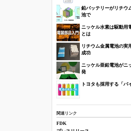
鉛バッテリーがリチウ
池で
ニッケル水素は駆動用
とは
リチウム金属電池の実用
成功
ニッケル亜鉛電池がニッ
発
トヨタも採用する「バ
関連リンク
FDK