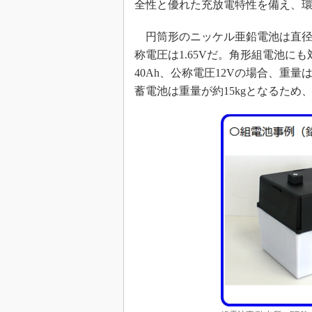
全性と優れた充放電特性を備え、
円筒形のニッケル亜鉛電池は直径18×
称電圧は1.65Vだ。角形組電池にも対
40Ah、公称電圧12Vの場合、重
蓄電池は重量が約15kgとなるた