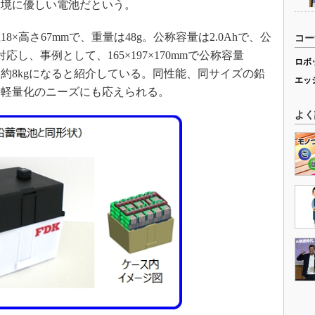
環境に優しい電池だという。
高さ67mmで、重量は48g。公称容量は2.0Ahで、公
コー
応し、事例として、165×197×170mmで公称容量
ロボ
量は約8kgになると紹介している。同性能、同サイズの鉛
エッ
め、軽量化のニーズにも応えられる。
よく