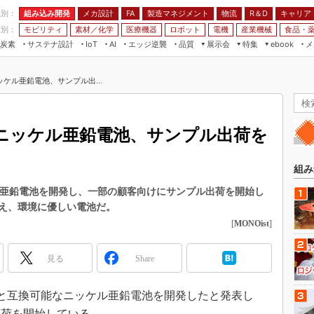
程別：
組み込み開発
メカ設計
製造マネジメント
物流
R＆D
キャリア
FA
業別：
モビリティ
素材／化学
医療機器
ロボット
電機
産業機械
食品・
炭素
サステナ設計
エッジ逆襲
品質
展示会
特集
メ
IoT
AI
ebook
伝承
組み込み開発
CEATEC
読者調査まとめ
編集後記
ケル亜鉛電池、サンプル出...
JIMTOF
保全
メカ設計
つながるクルマ
組込み/エッジ コンピューティング
ス
 AI
製造マネジメント
5G
展＆IoT/5Gソリューション展
VR／AR
FA
ニッケル亜鉛電池、サンプル出荷を
IIFES
モビリティ
フィールドサービス
国際ロボット展
素材／化学
FPGA
組み
ジャパンモビリティショー
組み込み画像技術
ル亜鉛電池を開発し、一部の顧客向けにサンプル出荷を開始し
TECHNO-FRONTIER
え、環境に優しい電池だ。
組み込みモデリング
人テク展
[
MONOist
]
Windows Embedded
スマート工場EXPO
車載ソフト開発
見る
Share
EdgeTech+
ISO26262
日本ものづくりワールド
電池と互換可能なニッケル亜鉛電池を開発したと発表し
無償設計ツール
AUTOMOTIVE WORLD
出荷を開始している。