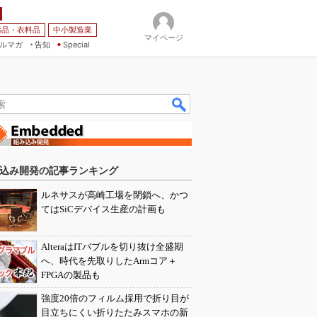
薬品・衣料品
中小製造業
マイページ
ルマガ
告知
Special
込み開発の記事ランキング
ルネサスが高崎工場を閉鎖へ、かつ
てはSiCデバイス生産の計画も
AlteraはITバブルを切り抜け全盛期
へ、時代を先取りしたArmコア＋
FPGAの製品も
強度20倍のフィルム採用で折り目が
目立ちにくい折りたたみスマホの新