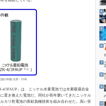
3Dプリンタ
産業オープンネット展
デジタルツインとCAE
S＆OP
インダストリー4.0
イノベーション
製造業ビッグデータ
メイドインジャパン
植物工場
知財マネジメント
海外生産
グローバル設計・開発
池の外観 出所：FDK
制御セキュリティ
4/3FAUP」は、ニッケル水素電池では水素吸蔵合金
新型コロナへの対応
物に置き換えた電池だ。同社が長年磨いてきたニッケル
アルカリ乾電池の亜鉛負極技術を組み合わせた。高い安