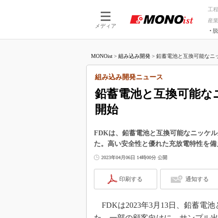
工
産
メディア
脱
つながる技術
AI×技術
MONOist
>
組み込み開発
>
鉛蓄電池と互換可能なニッ
つながる工場
AI×設備
つながるサービ
Physical
組み込み開発ニュース
鉛蓄電池と互換可能な
開始
FDKは、鉛蓄電池と互換可能なニッケ
た。高い安全性と優れた充放電特性を備
2023年04月06日 14時00分 公開
印刷する
通知する
FDKは2023年3月13日、鉛蓄
た。一部の顧客向けに、サンプル