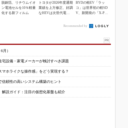
脱銅箔、リチウムイオ
トヨタが2026年度通期
BYDの軽EV「ラッ
ン電池セルを10％軽量
業績を上方修正、好調
コ」は世界初の軽SD
化する新フィルム
なHEVは次世代電池
V、新開発の「X-PAC
で競争力を強化へ
K」に電動システ...
Recommended by
PR
～6月）
住宅設備・家電メーカーが検討すべき課題
スマホライクな操作感」をどう実現する？
で信頼性の高いシステム構築のヒント
」解説ガイド：注目の仮想化基盤も紹介