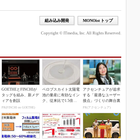
組み込み開発
MONOist トップ
Copyright © ITmedia, Inc. All Rights Reserved.
GOETHEとFINCHIが
ペロブスカイト太陽電
アクセンチュアが追求
タッグを組み、新メデ
池の量産に有効なイン
する「最適なユーザー
ィアを創設
ク、従来比で1.5倍の
接点」づくりの舞台裏
性能向上
PR(FINCHI on GOETHE)
PR(アクセンチュア)