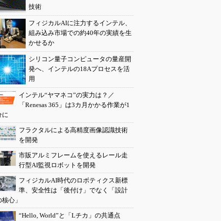
技術
フィジカルAIに注力するインテル、
組み込み市場での約40年の実績を生
かせるか
シリコン量子コンピュータの量産開
発へ、インテルの18Aプロセスを活
用
インテル“ヤマネコ”の実力は？／
「Renesas 365」は3カ月かかる作業が1
分に
フラクタルによる高精度画像認識技術
を開発
市販アルミフレームを使えるレール走
行型AI監視ロボットを開発
フィジカルAI時代のロボティクス新標
準、安全性は「後付け」でなく「設計
の核心」
“Hello, World”と「Lチカ」の共通点