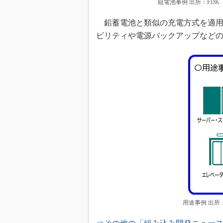
組電池事例 出所：FDK
鉛蓄電池と類似の充電方式を適用
ビリティや電源バックアップなど
用途事例 出所：