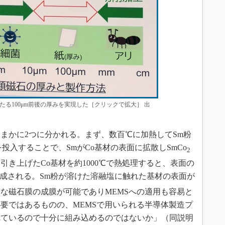
る100μm前後の厚みを実現した［クリックで拡大］ 出
かに2つに分かれる。まず、数百℃に加熱してSm粉
投入することで、SmがCo基材の表面に拡散しSmCo
2
き上げたCo基材を約1000℃で熱処理すると、表面の
成される。Sm粉が溶けた溶融塩に触れた基材の表面が
な磁石膜の成膜が可能でありMEMSへの適用も容易と
要ではあるものの、MEMSで用いられる半導体製造プ
れているので十分に組み込めるのではないか」（同説明