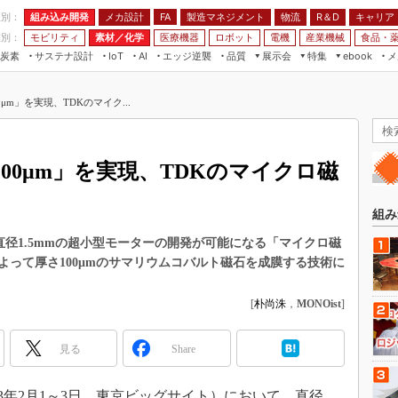
程別：
組み込み開発
メカ設計
製造マネジメント
物流
R＆D
キャリア
FA
業別：
モビリティ
素材／化学
医療機器
ロボット
電機
産業機械
食品・
炭素
サステナ設計
エッジ逆襲
品質
展示会
特集
メ
IoT
AI
ebook
伝承
組み込み開発
CEATEC
読者調査まとめ
編集後記
μm」を実現、TDKのマイク...
JIMTOF
保全
メカ設計
つながるクルマ
組込み/エッジ コンピューティング
ス
 AI
製造マネジメント
5G
展＆IoT/5Gソリューション展
VR／AR
FA
00μm」を実現、TDKのマイクロ磁
IIFES
モビリティ
フィールドサービス
国際ロボット展
素材／化学
FPGA
組み
ジャパンモビリティショー
組み込み画像技術
おいて、直径1.5mmの超小型モーターの開発が可能になる「マイクロ磁
TECHNO-FRONTIER
って厚さ100μmのサマリウムコバルト磁石を成膜する技術に
組み込みモデリング
人テク展
Windows Embedded
[
朴尚洙
，
MONOist
]
スマート工場EXPO
車載ソフト開発
EdgeTech+
見る
Share
ISO26262
日本ものづくりワールド
無償設計ツール
AUTOMOTIVE WORLD
」（2023年2月1～3日、東京ビッグサイト）において、直径