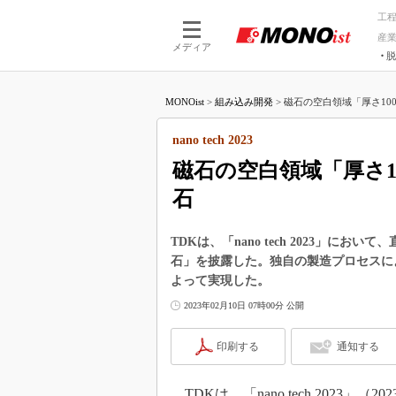
工
産
メディア
脱
つながる技術
AI×技術
MONOist
>
組み込み開発
>
磁石の空白領域「厚さ100
つながる工場
AI×設備
つながるサービ
Physical
nano tech 2023
磁石の空白領域「厚さ1
石
TDKは、「nano tech 2023」に
石」を披露した。独自の製造プロセスによ
よって実現した。
2023年02月10日 07時00分 公開
印刷する
通知する
TDKは、「nano tech 2023