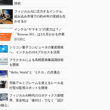
技術
フィジカルAIに注力するインテル、
組み込み市場での約40年の実績を生
かせるか
インテル“ヤマネコ”の実力は？／
「Renesas 365」は3カ月かかる作業
が1分に
シリコン量子コンピュータの量産開発
へ、インテルの18Aプロセスを活用
フラクタルによる高精度画像認識技術
を開発
“Hello, World”と「Lチカ」の共通点
市販アルミフレームを使えるレール走
行型AI監視ロボットを開発
フィジカルAI時代のロボティクス新標
準、安全性は「後付け」でなく「設計
の核心」