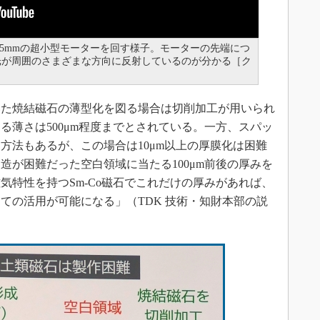
.5mmの超小型モーターを回す様子。モーターの先端につ
光が周囲のさまざまな方向に反射しているのが分かる［ク
た焼結磁石の薄型化を図る場合は切削加工が用いられ
る薄さは500μm程度までとされている。一方、スパッ
方法もあるが、この場合は10μm以上の厚膜化は困難
造が困難だった空白領域に当たる100μm前後の厚みを
気特性を持つSm-Co磁石でこれだけの厚みがあれば、
ての活用が可能になる」（TDK 技術・知財本部の説