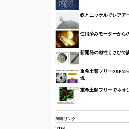
鉄とニッケルでレアア
使用済みモーターから
新開発の磁性くさびで
重希土類フリーのIP
現
重希土類フリーでネオ
関連リンク
TDK