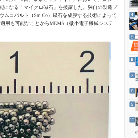
3Dプリンタ
産業オープンネット展
が可能になる「マイクロ磁石」を披露した。独自の製造プ
デジタルツインとCAE
リウムコバルト（Sm-Co）磁石を成膜する技術によって
S＆OP
適用も可能なことからMEMS（微小電子機械システ
インダストリー4.0
イノベーション
製造業ビッグデータ
メイドインジャパン
植物工場
知財マネジメント
海外生産
グローバル設計・開発
制御セキュリティ
新型コロナへの対応