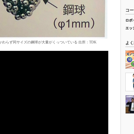
コー
ロボ
エッ
かかわらず同サイズの鋼球が大量がくっついている 出所：TDK
よく