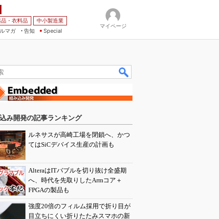
薬品・衣料品
中小製造業
マイページ
ルマガ
告知
Special
込み開発の記事ランキング
ルネサスが高崎工場を閉鎖へ、かつ
てはSiCデバイス生産の計画も
AlteraはITバブルを切り抜け全盛期
へ、時代を先取りしたArmコア＋
FPGAの製品も
強度20倍のフィルム採用で折り目が
目立ちにくい折りたたみスマホの新