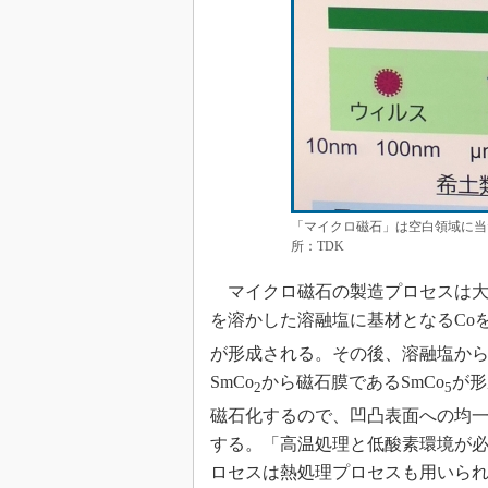
「マイクロ磁石」は空白領域に当た
所：TDK
マイクロ磁石の製造プロセスは大ま
を溶かした溶融塩に基材となるCoを
が形成される。その後、溶融塩から引
SmCo
から磁石膜であるSmCo
が形
2
5
磁石化するので、凹凸表面への均一
する。「高温処理と低酸素環境が必
ロセスは熱処理プロセスも用いら