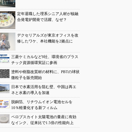
定年退職した理系シニア人材が核融
合発電炉開発で活躍、なぜ？
デクセリアルズが東京オフィスを改
修したワケ、本社機能を2拠点に
三菱ケミカルなど9社、環境省のプラス
チック資源循環実証に参画
塗料や樹脂改質材の材料に、PBTの球状
微粒子を販売開始
日本で水素活用を阻む壁、中国は再エ
ネと水素の導入を加速
脱銅箔、リチウムイオン電池セルを
10％軽量化する新フィルム
ペロブスカイト太陽電池の量産に有効
なインク、従来比で1.5倍の性能向上