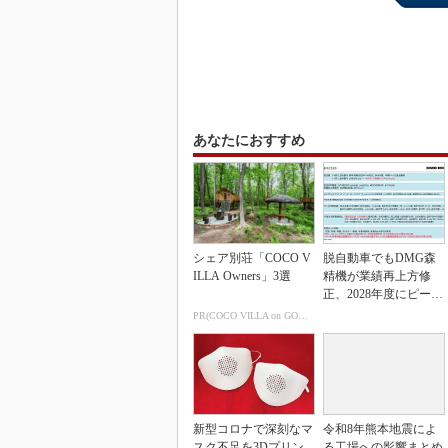
あなたにおすすめ
シェア別荘「COCO V
脱自動車でもDMG森
ILLA Owners」3選
精機が業績再上方修
正、2028年度にピーク
利益計画
PR(COCO VILLA on GOETHE)
新型コロナで深刻なマ
令和8年熊本地震によ
スク不足を3Dプリン
る工場への影響まとめ