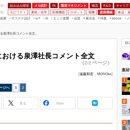
程別：
組み込み開発
メカ設計
製造マネジメント
物流
R＆D
キャリア
FA
業別：
モビリティ
素材／化学
医療機器
ロボット
電機
産業機械
食品・
炭素
サステナ設計
エッジ逆襲
品質
展示会
特集
メ
IoT
AI
ebook
伝承
組み込み開発
CEATEC
読者調査まとめ
編集後記
おける泉澤社長コメント全文...
JIMTOF
保全
メカ設計
つながるクルマ
組込み/エッジ コンピューティング
ス
 AI
製造マネジメント
5G
展＆IoT/5Gソリューション展
VR／AR
FA
発表における泉澤社長コメント全文
IIFES
モビリティ
フィールドサービス
（2/2 ページ）
国際ロボット展
素材／化学
FPGA
素材
ジャパンモビリティショー
[
遠藤和宏
，
MONOist
]
組み込み画像技術
TECHNO-FRONTIER
組み込みモデリング
ージへ
1
|
2
人テク展
Windows Embedded
スマート工場EXPO
見る
Share
車載ソフト開発
EdgeTech+
ISO26262
日本ものづくりワールド
無償設計ツール
AUTOMOTIVE WORLD