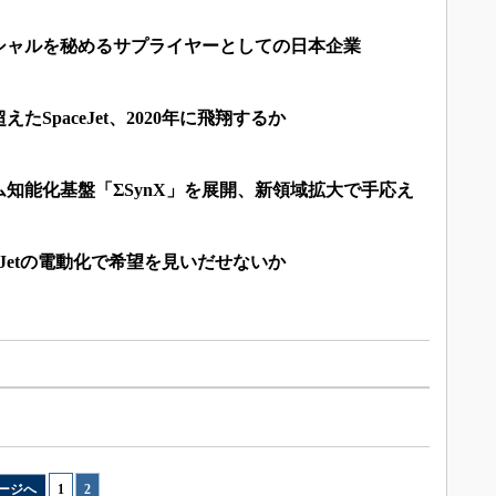
シャルを秘めるサプライヤーとしての日本企業
えたSpaceJet、2020年に飛翔するか
知能化基盤「ΣSynX」を展開、新領域拡大で手応え
eJetの電動化で希望を見いだせないか
ージへ
1
|
2