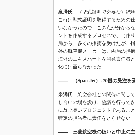
泉澤氏
（型式証明で必要な）経験
これは型式証明を取得するための
いなかったので、この点が分からな
ントを作成するプロセスで、（作
局から）多くの指摘を受けたが、
外の航空機メーカーは、両局の指
海外のエキスパートを開発責任者
化には至らなかった。
―― （SpaceJet）270機の
泉澤氏
航空会社との関係に関して
し合いの場を設け、協議を行って
に及ぶ長いプロジェクトであるこ
特定の担当者に責任をとらせない
―― 三菱航空機の扱いと中止の