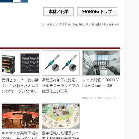
素材／化学
MONOist トップ
Copyright © ITmedia, Inc. All Rights Reserved.
異例ヒット？ 使い勝
高硬度材加工に対応、
シェア別荘「COCO V
手にこだわったオムロ
マルチローラタイプの
ILLA Owners」3選
ンの“オープンな”IO-L
鏡面仕上げ工具
inkマスター
PR(COCO VILLA on GOETHE)
ルネサスが高崎工場を
定年退職した理系シニ
閉鎖へ、かつてはSiC
ア人材が核融合発電炉