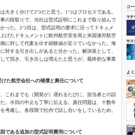
コー
は大きく分けて2つだと思う。1つはプロセスである。
マテ
仕事の段取りで、当社は型式証明にこれまで取り組んで
かった。2つ目は、型式証明の要求に沿ってドキュメ
り上げたドキュメントに欧州航空安全局と米国連邦航空
サス
指摘に対して代案を出す経験値が足りていなかった。海
摘に対する引き出しがあると分かった。解決策として、
として招き、引き出しは増えたと思うが、最終的な事業
よく
受注を受けた航空会社への補償と責任について
、これまでも（開発が）遅れるたびに、担当者との話
きた。今回の中止も丁寧に伝える。責任問題は、十数年
とを考慮し、各段階で社内で話し合いをしているため、
。
主因である追加の型式証明費用について