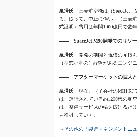
泉澤氏
三菱航空機は（SpaceJe
る。従って、中止に伴い、（三菱
式証明）費用は年間1000億円で数
―― SpaceJet M90開発でのリ
泉澤氏
開発の期間と規模の見積も
（型式証明の）経験があるエンジ
―― アフターマーケットの拡大と
泉澤氏
現在、（子会社のMHI RJ
は、運行されている約1200機の
は、整備サービスの幅を広げるだ
も検討していく。
⇒その他の「製造マネジメントニ