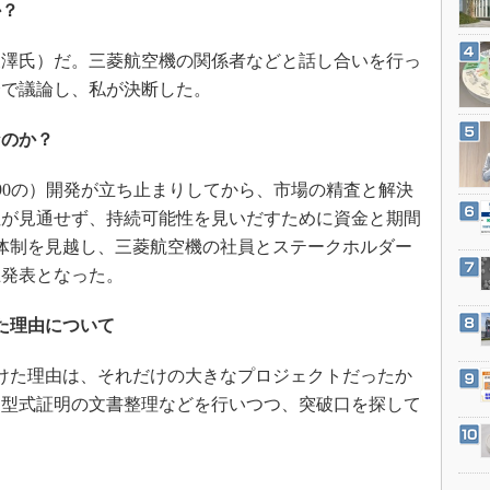
3Dプリンタ
か？
産業オープンネット展
デジタルツインとCAE
澤氏）だ。三菱航空機の関係者などと話し合いを行っ
S＆OP
会で議論し、私が決断した。
インダストリー4.0
なのか？
イノベーション
製造業ビッグデータ
Jet M90の）開発が立ち止まりしてから、市場の精査と解決
メイドインジャパン
性が見通せず、持続可能性を見いだすために資金と期間
植物工場
の新体制を見越し、三菱航空機の社員とステークホルダー
止発表となった。
知財マネジメント
海外生産
た理由について
グローバル設計・開発
けた理由は、それだけの大きなプロジェクトだったか
制御セキュリティ
、型式証明の文書整理などを行いつつ、突破口を探して
新型コロナへの対応