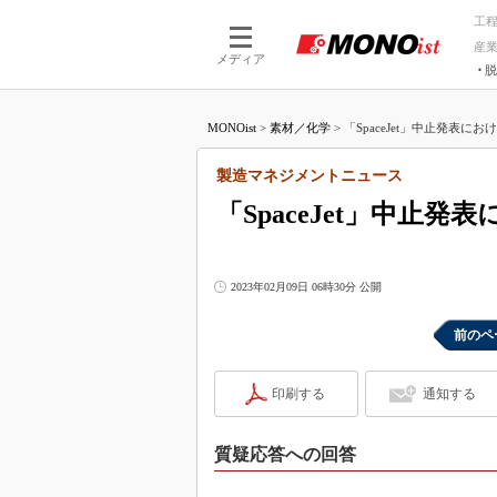
工
産
メディア
脱
つながる技術
AI×技術
MONOist
>
素材／化学
>
「SpaceJet」中止発表に
つながる工場
AI×設備
つながるサービ
Physical
製造マネジメントニュース
「SpaceJet」中止
2023年02月09日 06時30分 公開
前のペ
印刷する
通知する
質疑応答への回答