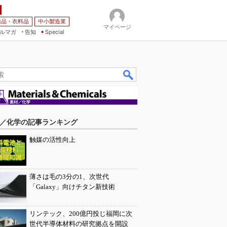
薬品・衣料品
中小製造業
マイページ
ルマガ
告知
Special
／化学の記事ランキング
触媒の活性向上
薄さは毛の3分の1、次世代
「Galaxy」向けチタン新技術
リンテック、200億円投じ福岡に次
世代半導体材料の研究拠点を開設