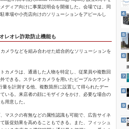
3Dプリンタ
産業オープンネット展
都内でメディア向けに事業説明会を開催した。会場では、同
デジタルツインとCAE
た駐車場や小売店向けのソリューションをアピールし
S＆OP
インダストリー4.0
オレオレ詐欺防止機能も
イノベーション
製造業ビッグデータ
）カメラなどを組み合わせた総合的なソリューションを
メイドインジャパン
植物工場
トカメラは、通過した人物を特定し、従業員や複数回
知財マネジメント
除外できる。ステレオカメラを用いたピープルカウント
海外生産
行量を計測する他、複数箇所に設置して得られたデー
グローバル設計・開発
っている。来店者の顔にモザイクをかけ、必要な場合の
制御セキュリティ
能も用意した。
新型コロナへの対応
、マスクの有無などの属性認識も可能で、広告サイネ
して販促効果を高めることもできる。また、フィッシュ