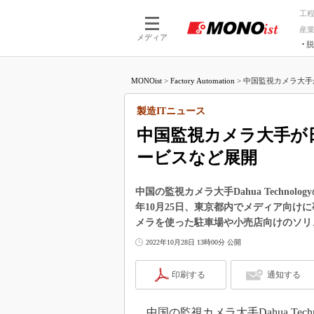
工
産
メディア
脱
つながる技術
AI×技術
MONOist
>
Factory Automation
>
中国監視カメラ大手が
つながる工場
AI×設備
つながるサービ
Physical
製造ITニュース
中国監視カメラ大手が
ービスなど展開
中国の監視カメラ大手Dahua Technology
年10月25日、東京都内でメディア向け
メラを使った駐車場や小売店向けのソリ
2022年10月28日 13時00分 公開
印刷する
通知する
中国の監視カメラ大手Dahua Technol