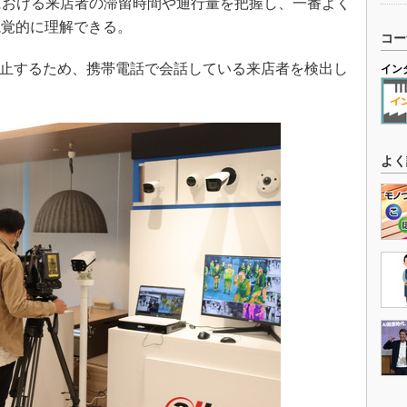
における来店者の滞留時間や通行量を把握し、一番よく
視覚的に理解できる。
コー
防止するため、携帯電話で会話している来店者を検出し
イン
よく