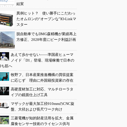
結実
異例ヒット？ 使い勝手にこだわっ
たオムロンの“オープンな”IO-Linkマ
スター
脱自動車でもDMG森精機が業績再上
方修正、2028年度にピーク利益計画
あえて歩かせない――準国産ヒューマ
ノイド「D1」登場、現場稼働で日本の
勝ち筋へ
牧野フ、日本産業推進機構の買収提案
に応じず 理由に外国籍投資家の存在
高硬度材加工に対応、マルチローラタ
イプの鏡面仕上げ工具
マザックが最大加工径910mmのCNC旋
盤、大径および長尺ワーク向け
三菱電機が知的財産活用を拡大、金属
腐食センサー技術のライセンス供与