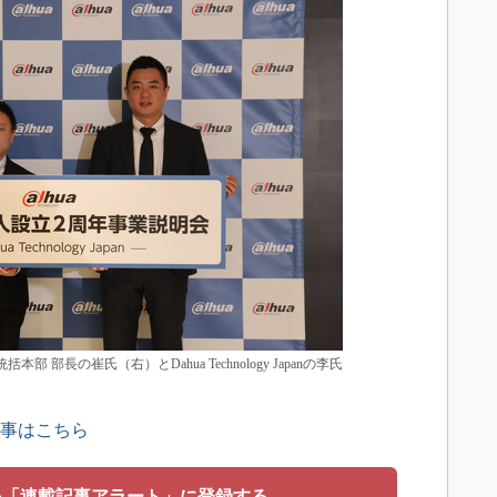
域統括本部 部長の崔氏（右）とDahua Technology Japanの李氏
記事はこちら
を「連載記事アラート」に登録する