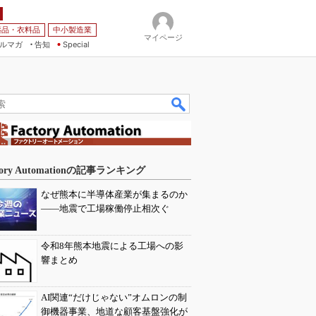
薬品・衣料品
中小製造業
マイページ
ルマガ
告知
Special
tory Automationの記事ランキング
なぜ熊本に半導体産業が集まるのか
――地震で工場稼働停止相次ぐ
令和8年熊本地震による工場への影
響まとめ
AI関連“だけじゃない”オムロンの制
御機器事業、地道な顧客基盤強化が