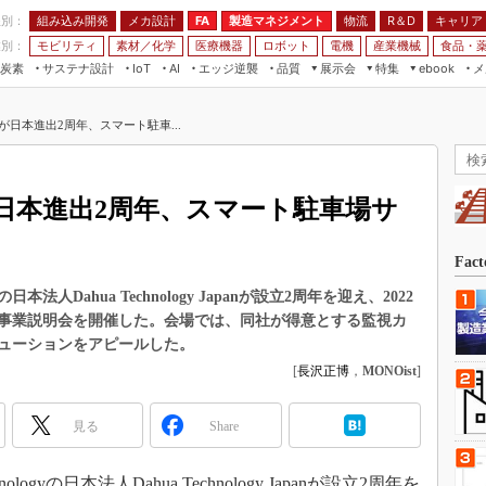
程別：
組み込み開発
メカ設計
製造マネジメント
物流
R＆D
キャリア
FA
業別：
モビリティ
素材／化学
医療機器
ロボット
電機
産業機械
食品・
炭素
サステナ設計
エッジ逆襲
品質
展示会
特集
メ
IoT
AI
ebook
伝承
組み込み開発
CEATEC
読者調査まとめ
編集後記
日本進出2周年、スマート駐車...
JIMTOF
保全
メカ設計
つながるクルマ
組込み/エッジ コンピューティング
ス
 AI
製造マネジメント
5G
展＆IoT/5Gソリューション展
VR／AR
FA
日本進出2周年、スマート駐車場サ
IIFES
モビリティ
フィールドサービス
国際ロボット展
素材／化学
FPGA
Fac
ジャパンモビリティショー
組み込み画像技術
の日本法人Dahua Technology Japanが設立2周年を迎え、2022
TECHNO-FRONTIER
に事業説明会を開催した。会場では、同社が得意とする監視カ
組み込みモデリング
人テク展
ューションをアピールした。
Windows Embedded
[
長沢正博
，
MONOist
]
スマート工場EXPO
車載ソフト開発
EdgeTech+
見る
Share
ISO26262
日本ものづくりワールド
無償設計ツール
AUTOMOTIVE WORLD
ogyの日本法人Dahua Technology Japanが設立2周年を