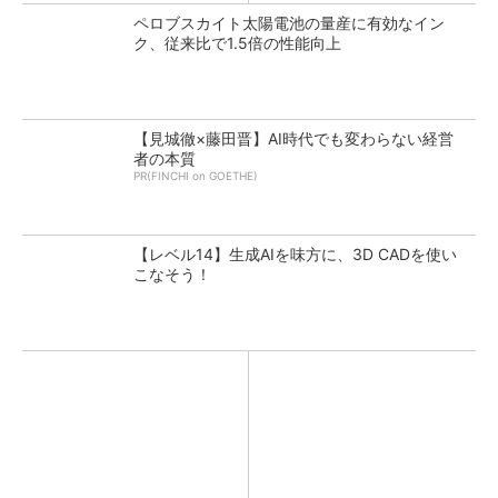
ペロブスカイト太陽電池の量産に有効なイン
ク、従来比で1.5倍の性能向上
【見城徹×藤田晋】AI時代でも変わらない経営
者の本質
PR(FINCHI on GOETHE)
【レベル14】生成AIを味方に、3D CADを使い
こなそう！