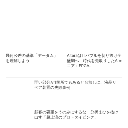
幾何公差の基準「データム」
AlteraはITバブルを切り抜け全
を理解しよう
盛期へ、時代を先取りしたArm
コア＋FPGA...
弱い部分が1箇所でもあると台無しに、液晶リ
ペア装置の失敗事例
顧客の要望をうのみにするな 分析まひを抜け
出す「超上流のプロトタイピング」