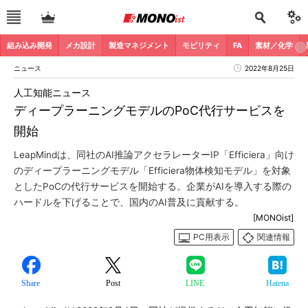
組み込み開発
メカ設計
製造マネジメント
モビリティ
FA
素材／化学
ニュース
2022年8月25日
人工知能ニュース
ディープラーニングモデルのPoC代行サービスを
開始
LeapMindは、同社のAI推論アクセラレーターIP「Efficiera」向け
のディープラーニングモデル「Efficiera物体検知モデル」を対象
としたPoCの代行サービスを開始する。企業がAIを導入する際の
ハードルを下げることで、国内のAI普及に貢献する。
[MONOist]
PC用表示
関連情報
Share
Post
LINE
Hatena