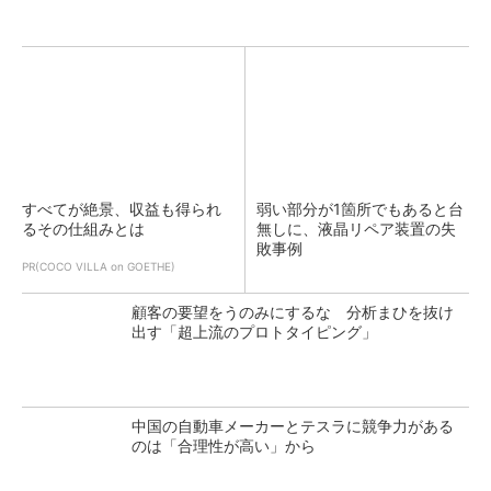
すべてが絶景、収益も得られ
弱い部分が1箇所でもあると台
るその仕組みとは
無しに、液晶リペア装置の失
敗事例
PR(COCO VILLA on GOETHE)
顧客の要望をうのみにするな 分析まひを抜け
出す「超上流のプロトタイピング」
中国の自動車メーカーとテスラに競争力がある
のは「合理性が高い」から