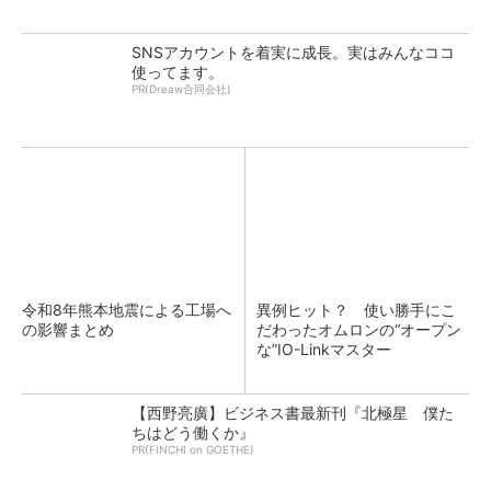
SNSアカウントを着実に成長。実はみんなココ
使ってます。
PR(Dreaw合同会社)
令和8年熊本地震による工場へ
異例ヒット？ 使い勝手にこ
の影響まとめ
だわったオムロンの“オープン
な”IO-Linkマスター
【西野亮廣】ビジネス書最新刊『北極星 僕た
ちはどう働くか』
PR(FINCHI on GOETHE)