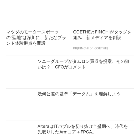
マツダのモータースポーツ
GOETHEとFINCHIがタッグを
の“聖地”は深川に、新たなブラ
組み、新メディアを創設
ンド体験拠点を開設
PR(FINCHI on GOETHE)
ソニーグループがタムロン買収を提案、その狙
いは？ CFOがコメント
幾何公差の基準「データム」を理解しよう
AlteraはITバブルを切り抜け全盛期へ、時代を
先取りしたArmコア＋FPGA...