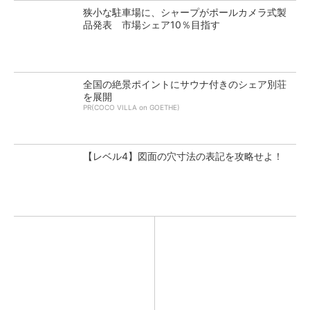
狭小な駐車場に、シャープがポールカメラ式製
品発表 市場シェア10％目指す
全国の絶景ポイントにサウナ付きのシェア別荘
を展開
PR(COCO VILLA on GOETHE)
【レベル4】図面の穴寸法の表記を攻略せよ！