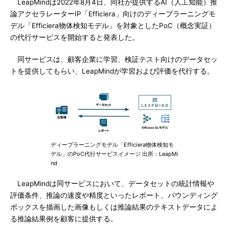
LeapMindは2022年8月4日、同社が提供するAI（人工知能）推
論アクセラレーターIP「Efficiera」向けのディープラーニングモ
デル「Efficiera物体検知モデル」を対象としたPoC（概念実証）
の代行サービスを開始すると発表した。
同サービスは、顧客企業に学習、検証テスト向けのデータセッ
トを提供してもらい、LeapMindが学習および評価を代行する。
ディープラーニングモデル「Efficiera物体検知モ
デル」のPoC代行サービスイメージ 出所：LeapMi
nd
LeapMindは同サービスにおいて、データセットの統計情報や
評価条件、推論の速度や精度といったレポート、バウンディング
ボックスを描画した画像もしくは推論結果のテキストデータによ
る推論結果例を顧客に提供する。