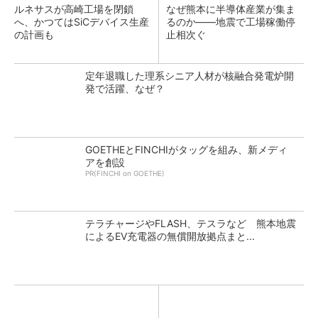
ルネサスが高崎工場を閉鎖
なぜ熊本に半導体産業が集ま
へ、かつてはSiCデバイス生産
るのか――地震で工場稼働停
の計画も
止相次ぐ
定年退職した理系シニア人材が核融合発電炉開
発で活躍、なぜ？
GOETHEとFINCHIがタッグを組み、新メディ
アを創設
PR(FINCHI on GOETHE)
テラチャージやFLASH、テスラなど 熊本地震
によるEV充電器の無償開放拠点まと...