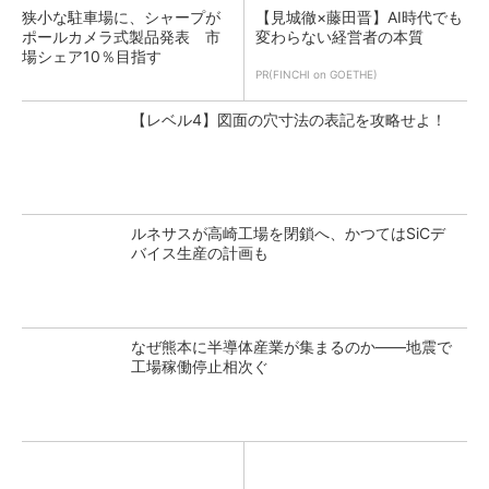
狭小な駐車場に、シャープが
【見城徹×藤田晋】AI時代でも
ポールカメラ式製品発表 市
変わらない経営者の本質
場シェア10％目指す
PR(FINCHI on GOETHE)
【レベル4】図面の穴寸法の表記を攻略せよ！
ルネサスが高崎工場を閉鎖へ、かつてはSiCデ
バイス生産の計画も
なぜ熊本に半導体産業が集まるのか――地震で
工場稼働停止相次ぐ