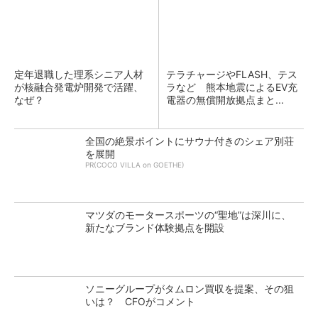
定年退職した理系シニア人材
テラチャージやFLASH、テス
が核融合発電炉開発で活躍、
ラなど 熊本地震によるEV充
なぜ？
電器の無償開放拠点まと...
全国の絶景ポイントにサウナ付きのシェア別荘
を展開
PR(COCO VILLA on GOETHE)
マツダのモータースポーツの“聖地”は深川に、
新たなブランド体験拠点を開設
ソニーグループがタムロン買収を提案、その狙
いは？ CFOがコメント