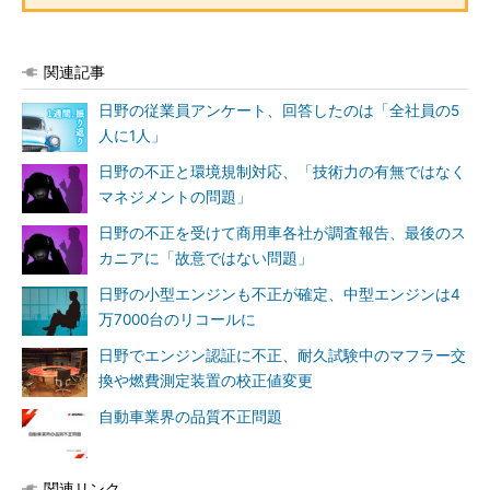
関連記事
日野の従業員アンケート、回答したのは「全社員の5
人に1人」
日野の不正と環境規制対応、「技術力の有無ではなく
マネジメントの問題」
日野の不正を受けて商用車各社が調査報告、最後のス
カニアに「故意ではない問題」
日野の小型エンジンも不正が確定、中型エンジンは4
万7000台のリコールに
日野でエンジン認証に不正、耐久試験中のマフラー交
換や燃費測定装置の校正値変更
自動車業界の品質不正問題
関連リンク