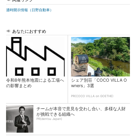
適時開示情報（日野自動車）
あなたにおすすめ
令和8年熊本地震による工場へ
シェア別荘「COCO VILLA O
の影響まとめ
wners」3選
PR(COCO VILLA on GOETHE)
チームが本音で意見を交わし合い、多様な人財
が挑戦できる組織へ
PR(dentsu Japan)