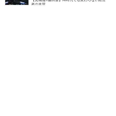
者の本質
PR(FINCHI on GOETHE)
【レベル14】生成AIを味方に、3D CADを使い
こなそう！
「取りあえずボルトで固定」は禁物 締結部設
計で押さえるべき基本
狭小な駐車場に、シャープが
ルネサスが高崎工場を閉鎖