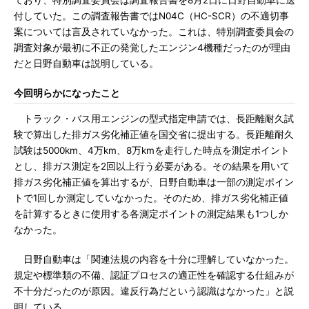
ており、特別調査委員会は調査報告書を8月2日に日野自動車に送
付していた。この調査報告書ではN04C（HC-SCR）の不適切事
案については言及されていなかった。これは、特別調査委員会の
調査対象が最初に不正の発覚したエンジン4機種だったのが理由
だと日野自動車は説明している。
今回明らかになったこと
トラック・バス用エンジンの型式指定申請では、長距離耐久試
験で算出した排ガス劣化補正値を国交省に提出する。長距離耐久
試験は5000km、4万km、8万kmを走行した時点を測定ポイント
とし、排ガス測定を2回以上行う必要がある。その結果を用いて
排ガス劣化補正値を算出するが、日野自動車は一部の測定ポイン
トで1回しか測定していなかった。そのため、排ガス劣化補正値
を計算するときに使用する各測定ポイントの測定結果も1つしか
なかった。
日野自動車は「関連法規の内容を十分に理解していなかった。
規定や標準類の不備、認証プロセスの適正性を確認する仕組みが
不十分だったのが原因。違反行為だという認識はなかった」と説
明している。