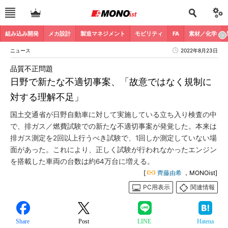
組み込み開発
メカ設計
製造マネジメント
モビリティ
FA
素材／化学
ニュース
2022年8月23日
品質不正問題
日野で新たな不適切事案、「故意ではなく規制に
対する理解不足」
国土交通省が日野自動車に対して実施している立ち入り検査の中
で、排ガス／燃費試験での新たな不適切事案が発覚した。本来は
排ガス測定を2回以上行うべき試験で、1回しか測定していない場
面があった。これにより、正しく試験が行われなかったエンジン
を搭載した車両の台数は約64万台に増える。
[
齊藤由希
，MONOist]
PC用表示
関連情報
Share
Post
LINE
Hatena