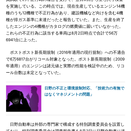
を実施している。この時点では、現在生産しているエンジン14機
種のうち12機種で不正行為があり、建設機械など向けを含む4機
種が排ガス基準に未達だったと報告していた。また、生産を終了
したエンジンの4機種がカタログの燃費値に届いていなかった。
これらの不正行為に該当する車両は8月2日時点で合計で56万
6941台に上った。
ポストポスト新長期規制（2016年適用の現行規制）への不適合
で6万6817台がリコール対象となった。ポスト新長期規制（2009
年適用）のエンジンは諸元値と実際の性能を検証中のため、リコ
ール台数は未定となっていた。
日野の不正と環境規制対応、「技術力の有無で
はなくマネジメントの問題」
日野自動車は外部の専門家で構成する特別調査委員会を設置し