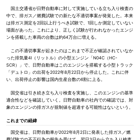
国土交通省が日野自動車に対して実施している立ち入り検査の
中で、排ガス／燃費試験での新たな不適切事案が発覚した。本来
は排ガス測定を2回以上行うべき試験で、1回しか測定していない
場面があった。これにより、正しく試験が行われなかったエンジ
ンを搭載した車両の台数は約64万台に増える。
この不適切事案が起きたのはこれまで不正が確認されていなか
った排気量4l（リットル）の小型エンジン「N04C（HC-
SCR）」で、日野自動車はこのエンジンを搭載する小型トラック
「デュトロ」の出荷を2022年8月22日から停止した。これに伴
い、出荷停止の影響は国内生産台数の6割に上る。
国交省は引き続き立ち入り検査を実施し、このエンジンの基準
適合性などを確認していく。日野自動車の社内での確認では、対
象のエンジンの排ガスが規制値を超過する可能性はないという。
これまでの経緯
国交省は、日野自動車が2022年8月2日に発表した排ガス／燃
費試験での不正行為の報告を受けて、翌日3日から立ち入り検査