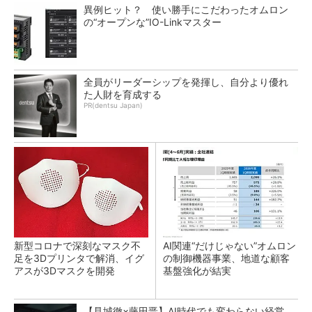
異例ヒット？ 使い勝手にこだわったオムロン
の“オープンな”IO-Linkマスター
全員がリーダーシップを発揮し、自分より優れ
た人財を育成する
PR(dentsu Japan)
新型コロナで深刻なマスク不
AI関連“だけじゃない”オムロン
足を3Dプリンタで解消、イグ
の制御機器事業、地道な顧客
アスが3Dマスクを開発
基盤強化が結実
【見城徹×藤田晋】AI時代でも変わらない経営