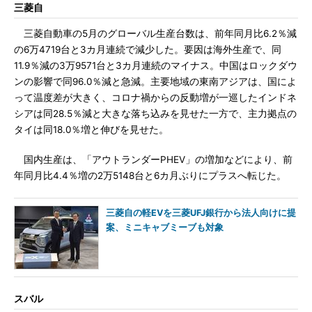
三菱自
三菱自動車の5月のグローバル生産台数は、前年同月比6.2％減
の6万4719台と3カ月連続で減少した。要因は海外生産で、同
11.9％減の3万9571台と3カ月連続のマイナス。中国はロックダウ
ンの影響で同96.0％減と急減。主要地域の東南アジアは、国によ
って温度差が大きく、コロナ禍からの反動増が一巡したインドネ
シアは同28.5％減と大きな落ち込みを見せた一方で、主力拠点の
タイは同18.0％増と伸びを見せた。
国内生産は、「アウトランダーPHEV」の増加などにより、前
年同月比4.4％増の2万5148台と6カ月ぶりにプラスへ転じた。
三菱自の軽EVを三菱UFJ銀行から法人向けに提
案、ミニキャブミーブも対象
スバル