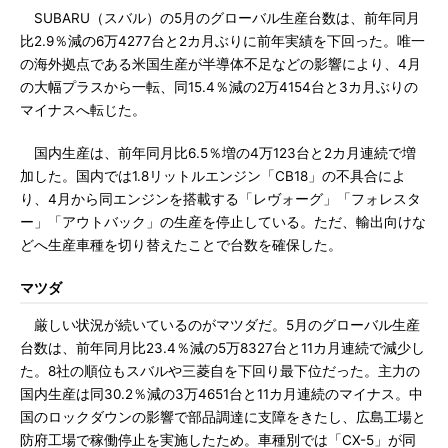
SUBARU（スバル）の5月のグローバル生産台数は、前年同月
比2.9％減の6万4277台と2カ月ぶりに前年実績を下回った。唯一
の海外拠点である米国生産が半導体不足などの影響により、4月
の大幅プラスから一転、同15.4％減の2万4154台と3カ月ぶりの
マイナスへ転じた。
国内生産は、前年同月比6.5％増の4万123台と2カ月連続で増
加した。国内では1.8リットルエンジン「CB18」の不具合によ
り、4月から同エンジンを搭載する「レヴォーグ」「フォレスタ
ー」「アウトバック」の生産を停止している。ただ、輸出向けな
どへ生産車種を切り替えたことで台数を確保した。
マツダ
厳しい状況が続いているのがマツダだ。5月のグローバル生産
台数は、前年同月比23.4％減の5万8327台と11カ月連続で減少し
た。8社の順位もスバルや三菱自を下回り最下位だった。主力の
国内生産は同30.2％減の3万4651台と11カ月連続のマイナス。中
国のロックダウンの影響で部品調達に支障をきたし、広島工場と
防府工場で稼働停止を実施したため。車種別では「CX-5」が同