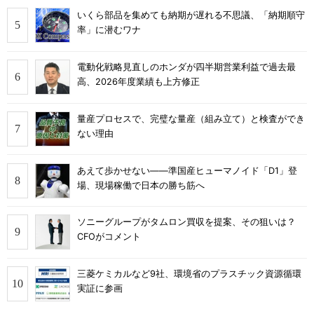
いくら部品を集めても納期が遅れる不思議、「納期順守
率」に潜むワナ
電動化戦略見直しのホンダが四半期営業利益で過去最
高、2026年度業績も上方修正
量産プロセスで、完璧な量産（組み立て）と検査ができ
ない理由
あえて歩かせない――準国産ヒューマノイド「D1」登
場、現場稼働で日本の勝ち筋へ
ソニーグループがタムロン買収を提案、その狙いは？
CFOがコメント
三菱ケミカルなど9社、環境省のプラスチック資源循環
実証に参画