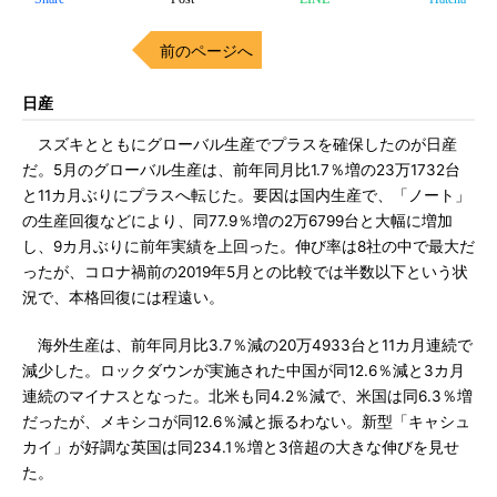
前のページへ
日産
スズキとともにグローバル生産でプラスを確保したのが日産
だ。5月のグローバル生産は、前年同月比1.7％増の23万1732台
と11カ月ぶりにプラスへ転じた。要因は国内生産で、「ノート」
の生産回復などにより、同77.9％増の2万6799台と大幅に増加
し、9カ月ぶりに前年実績を上回った。伸び率は8社の中で最大だ
ったが、コロナ禍前の2019年5月との比較では半数以下という状
況で、本格回復には程遠い。
海外生産は、前年同月比3.7％減の20万4933台と11カ月連続で
減少した。ロックダウンが実施された中国が同12.6％減と3カ月
連続のマイナスとなった。北米も同4.2％減で、米国は同6.3％増
だったが、メキシコが同12.6％減と振るわない。新型「キャシュ
カイ」が好調な英国は同234.1％増と3倍超の大きな伸びを見せ
た。