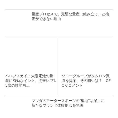
量産プロセスで、完璧な量産（組み立て）と検
査ができない理由
ペロブスカイト太陽電池の量
ソニーグループがタムロン買
産に有効なインク、従来比で1.
収を提案、その狙いは？ CF
5倍の性能向上
Oがコメント
マツダのモータースポーツの“聖地”は深川に、
新たなブランド体験拠点を開設