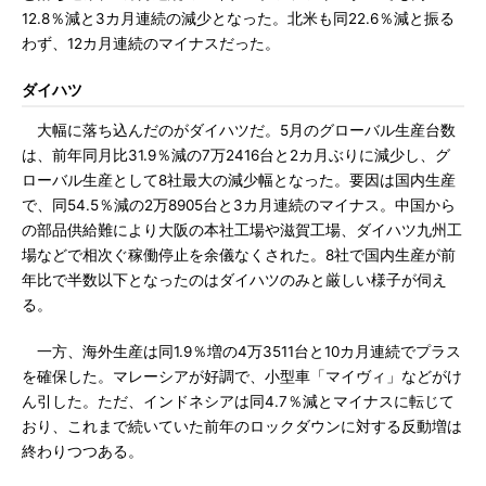
12.8％減と3カ月連続の減少となった。北米も同22.6％減と振る
わず、12カ月連続のマイナスだった。
ダイハツ
大幅に落ち込んだのがダイハツだ。5月のグローバル生産台数
は、前年同月比31.9％減の7万2416台と2カ月ぶりに減少し、グ
ローバル生産として8社最大の減少幅となった。要因は国内生産
で、同54.5％減の2万8905台と3カ月連続のマイナス。中国から
の部品供給難により大阪の本社工場や滋賀工場、ダイハツ九州工
場などで相次ぐ稼働停止を余儀なくされた。8社で国内生産が前
年比で半数以下となったのはダイハツのみと厳しい様子が伺え
る。
一方、海外生産は同1.9％増の4万3511台と10カ月連続でプラス
を確保した。マレーシアが好調で、小型車「マイヴィ」などがけ
ん引した。ただ、インドネシアは同4.7％減とマイナスに転じて
おり、これまで続いていた前年のロックダウンに対する反動増は
終わりつつある。