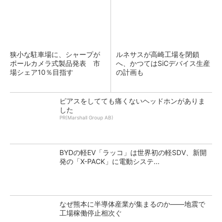
狭小な駐車場に、シャープが
ルネサスが高崎工場を閉鎖
ポールカメラ式製品発表 市
へ、かつてはSiCデバイス生産
場シェア10％目指す
の計画も
ピアスをしてても痛くないヘッドホンがありま
した
PR(Marshall Group AB)
BYDの軽EV「ラッコ」は世界初の軽SDV、新開
発の「X-PACK」に電動システ...
なぜ熊本に半導体産業が集まるのか――地震で
工場稼働停止相次ぐ