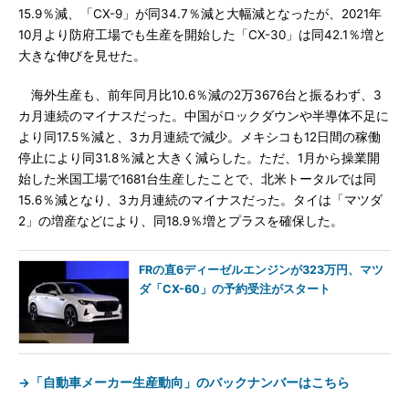
15.9％減、「CX-9」が同34.7％減と大幅減となったが、2021年
10月より防府工場でも生産を開始した「CX-30」は同42.1％増と
大きな伸びを見せた。
海外生産も、前年同月比10.6％減の2万3676台と振るわず、3
カ月連続のマイナスだった。中国がロックダウンや半導体不足に
より同17.5％減と、3カ月連続で減少。メキシコも12日間の稼働
停止により同31.8％減と大きく減らした。ただ、1月から操業開
始した米国工場で1681台生産したことで、北米トータルでは同
15.6％減となり、3カ月連続のマイナスだった。タイは「マツダ
2」の増産などにより、同18.9％増とプラスを確保した。
FRの直6ディーゼルエンジンが323万円、マツ
ダ「CX-60」の予約受注がスタート
→「自動車メーカー生産動向」のバックナンバーはこちら