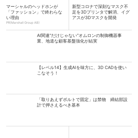
マーシャルのヘッドホンが
新型コロナで深刻なマスク不
「ファッション」で終わらな
足を3Dプリンタで解消、イグ
い理由
アスが3Dマスクを開発
PR(Marshall Group AB)
AI関連“だけじゃない”オムロンの制御機器事
業、地道な顧客基盤強化が結実
【レベル14】生成AIを味方に、3D CADを使い
こなそう！
「取りあえずボルトで固定」は禁物 締結部設
計で押さえるべき基本