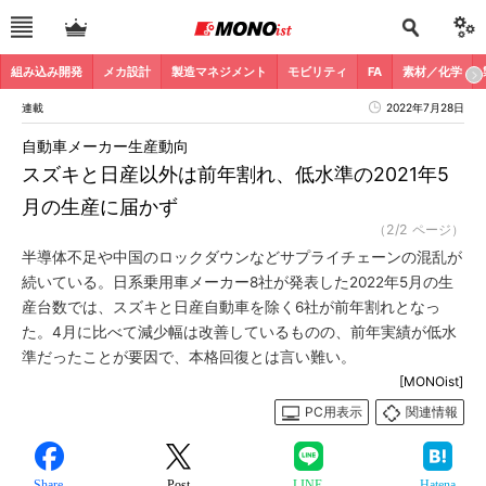
組み込み開発
メカ設計
製造マネジメント
モビリティ
FA
素材／化学
連載
2022年7月28日
自動車メーカー生産動向
スズキと日産以外は前年割れ、低水準の2021年5
月の生産に届かず
（2/2 ページ）
半導体不足や中国のロックダウンなどサプライチェーンの混乱が
続いている。日系乗用車メーカー8社が発表した2022年5月の生
産台数では、スズキと日産自動車を除く6社が前年割れとなっ
た。4月に比べて減少幅は改善しているものの、前年実績が低水
準だったことが要因で、本格回復とは言い難い。
[MONOist]
PC用表示
関連情報
Share
Post
LINE
Hatena