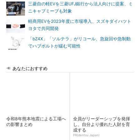
三菱自の軽EVを三菱UFJ銀行から法人向けに提案、ミ
ニキャブミーブも対象
軽商用EVを2023年度に市場導入、スズキダイハツト
ヨタで共同開発
「bZ4X」「ソルテラ」がリコール、急旋回や急制動
でハブボルトが緩む可能性
あなたにおすすめ
令和8年熊本地震による工場へ
全員がリーダーシップを発揮
の影響まとめ
し、自分より優れた人財を育
成する
PR(dentsu Japan)