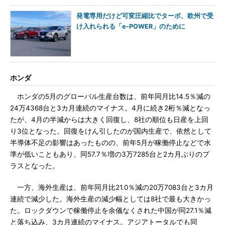
発電専用だけど可変圧縮比でターボ、欧州で受
け入れられる「e-POWER」のために
ホンダ
ホンダの5月のグローバル生産台数は、前年同月比14.5％減の
24万4368台と3カ月連続のマイナス。4月に続き2桁％減となっ
たが、4月の半減からは大きく回復し、8社の順位も日産を上回
り3位となった。回復をけん引したのが国内生産で、依然として
半導体不足の影響はあったものの、前年5月が稼働停止などで水
準が低いこともあり、同57.7％増の3万7285台と2カ月ぶりのプ
ラスとなった。
一方、海外生産は、前年同月比21.0％減の20万7083台と3カ月
連続で減少した。海外生産の減少幅としては8社で最も大きかっ
た。ロックダウンで稼働停止を余儀なくされた中国が同27.1％減
と落ち込み、3カ月連続のマイナス。アジアトータルでも同