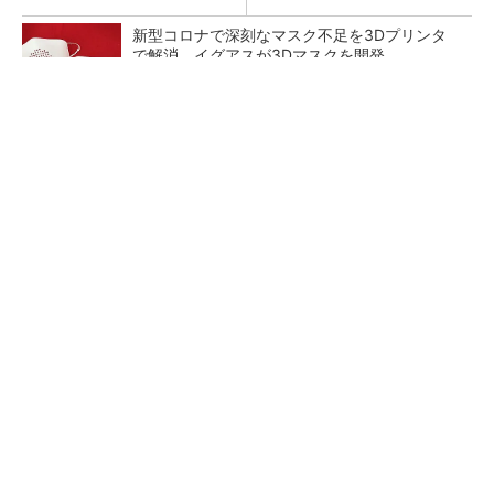
新型コロナで深刻なマスク不足を3Dプリンタ
で解消、イグアスが3Dマスクを開発
スズキの「R06A型」エンジン搭載車50万台が
リコール、「スペーシア」など
狭小な駐車場に、シャープがポールカメラ式製
品発表 市場シェア10％目指す