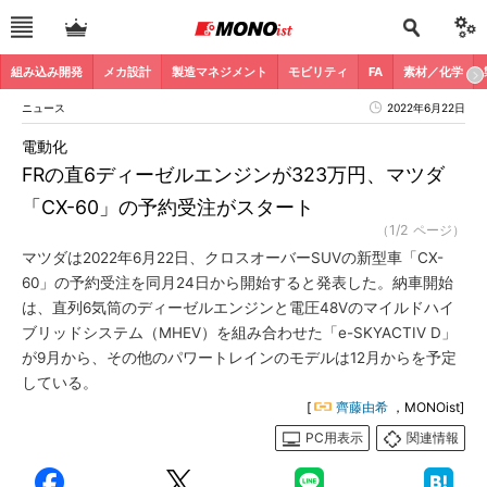
組み込み開発
メカ設計
製造マネジメント
モビリティ
FA
素材／化学
ニュース
2022年6月22日
電動化
FRの直6ディーゼルエンジンが323万円、マツダ
「CX-60」の予約受注がスタート
（1/2 ページ）
マツダは2022年6月22日、クロスオーバーSUVの新型車「CX-
60」の予約受注を同月24日から開始すると発表した。納車開始
は、直列6気筒のディーゼルエンジンと電圧48Vのマイルドハイ
ブリッドシステム（MHEV）を組み合わせた「e-SKYACTIV D」
が9月から、その他のパワートレインのモデルは12月からを予定
している。
[
齊藤由希
，MONOist]
PC用表示
関連情報