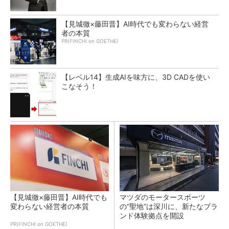
【見城徹×藤田晋】AI時代でも変わらない経営
者の本質
PR(FINCHI on GOETHE)
【レベル14】生成AIを味方に、3D CADを使い
こなそう！
【見城徹×藤田晋】AI時代でも
マツダのモータースポーツ
変わらない経営者の本質
の“聖地”は深川に、新たなブラ
ンド体験拠点を開設
PR(FINCHI on GOETHE)