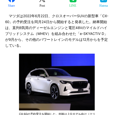
Share
Post
LINE
Hatena
マツダは2022年6月22日、クロスオーバーSUVの新型車「CX-
60」の予約受注を同月24日から開始すると発表した。納車開始
は、直列6気筒のディーゼルエンジンと電圧48Vのマイルドハイ
ブリッドシステム（MHEV）を組み合わせた「e-SKYACTIV D」
が9月から、その他のパワートレインのモデルは12月からを予定
している。
CX-60の予約受注を開始した。外観は上位モデル向け［クリ