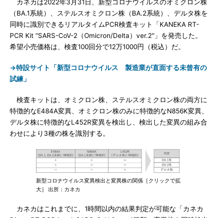
カネカは2022年3月31日、新型コロナウイルスのオミクロン株
（BA.1系統）、ステルスオミクロン株（BA.2系統）、デルタ株を
同時に識別できるリアルタイムPCR検査キット「KANEKA RT-
PCR Kit “SARS-CoV-2（Omicron/Delta）ver.2"」を発売した。
希望小売価格は、検査100回分で12万1000円（税込）だ。
→特設サイト「新型コロナウイルス 製造業が直面する未曾有の
試練」
検査キットは、オミクロン株、ステルスオミクロン株の両方に
特徴的なE484A変異、オミクロン株のみに特徴的なN856K変異、
デルタ株に特徴的なL452R変異を検出し、検出した変異の組み合
わせにより3種の株を識別する。
新型コロナウイルス変異検出と変異株の関係［クリックで拡
大］ 出所：カネカ
カネカはこれまでに、1時間以内の結果判定が可能な「カネカ