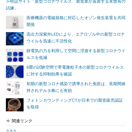
≫特設サイト「新型コロナウイルス 製造業が直面する未曾有の
試練」
医療機器の電磁規格に対応したオゾン発生装置を共同
開発
高出力深紫外LEDにより、エアロゾル中の新型コロナ
ウイルを迅速に不活性化
静電気の力を利用して空間に浮遊する新型コロナウイ
ルスを低減
6畳の試験空間で帯電微粒子水の新型コロナウイルス
に対する抑制効果を確認
初期の新型コロナ感染で誘導された免疫は、長期間維
持されデルタ株にも有効
フォトンカウンティングCTが日本での製造販売認証
を取得
関連リンク
カネカ