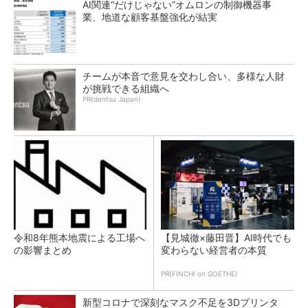
AI関連“だけじゃない”オムロンの制御機器事
業、地道な顧客基盤強化が結実
チームが本音で意見を交わし合い、多様な人財
が挑戦できる組織へ
PR(dentsu Japan)
令和8年熊本地震による工場へ
【見城徹×藤田晋】AI時代でも
の影響まとめ
変わらない経営者の本質
PR(FINCHI on GOETHE)
新型コロナで深刻なマスク不足を3Dプリンタ