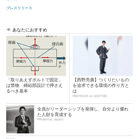
プレスリリース
あなたにおすすめ
「取りあえずボルトで固定」
【西野亮廣】つくりたいもの
は禁物 締結部設計で押さえ
を追求できる環境の作り方と
るべき基本
は
PR(FINCHI on GOETHE)
全員がリーダーシップを発揮し、自分より優れ
た人財を育成する
PR(dentsu Japan)