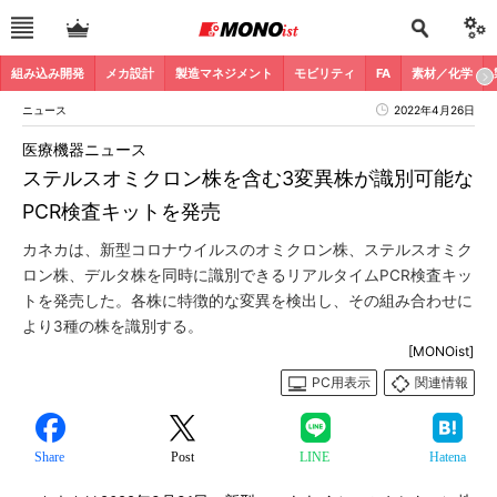
組み込み開発
メカ設計
製造マネジメント
モビリティ
FA
素材／化学
ニュース
2022年4月26日
医療機器ニュース
ステルスオミクロン株を含む3変異株が識別可能な
PCR検査キットを発売
カネカは、新型コロナウイルスのオミクロン株、ステルスオミク
ロン株、デルタ株を同時に識別できるリアルタイムPCR検査キッ
トを発売した。各株に特徴的な変異を検出し、その組み合わせに
より3種の株を識別する。
[MONOist]
PC用表示
関連情報
Share
Post
LINE
Hatena