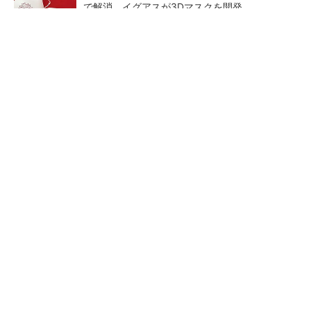
で解消、イグアスが3Dマスクを開発
【レベル14】生成AIを味方に、3D CADを使い
こなそう！
狭小な駐車場に、シャープがポールカメラ式製
品発表 市場シェア10％目指す
ルネサスが高崎工場を閉鎖
【見城徹×藤田晋】AI時代でも