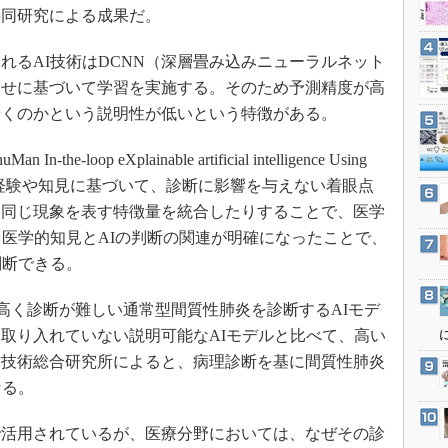
3Dプリンタ
共同研究による成果だ。
産業オープンネット展
デジタルツインとCAE
るAI技術はDCNN（深層畳み込みニューラルネット
S＆OP
わせに基づいて学習を実施する。そのため予測精度が高
インダストリー4.0
着くのかという説明性が低いという特徴がある。
イノベーション
oop eXplainable artificial intelligence Using
製造業ビッグデータ
では、医師の経験や知見に基づいて、診断に影響を与えない着眼点
メイドインジャパン
も同じ現象を表す特徴量を統合したりすることで、医学
植物工場
。医学的知見とAIの判断の関連が明確になったことで、
知財マネジメント
判断できる。
海外生産
が高く診断が難しい通常型間質性肺炎を診断するAIモデ
グローバル設計・開発
取り入れていない説明可能なAIモデルと比べて、高い
制御セキュリティ
業技術総合研究所によると、病理診断を基に間質性肺炎
新型コロナへの対応
なる。
で活用されているが、医療分野においては、なぜその診