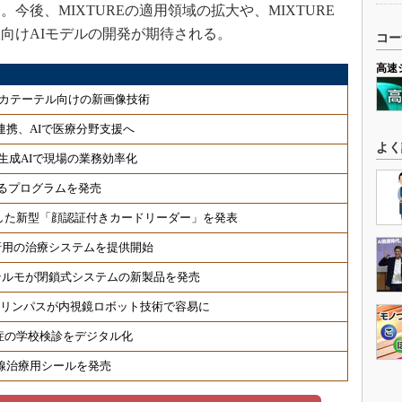
今後、MIXTUREの適用領域の拡大や、MIXTURE
向けAIモデルの開発が期待される。
コー
高速
カテーテル向けの新画像技術
連携、AIで医療分野支援へ
よく
生成AIで現場の業務効率化
るプログラムを発売
した新型「顔認証付きカードリーダー」を発表
折用の治療システムを提供開始
テルモが閉鎖式システムの新製品を発売
オリンパスが内視鏡ロボット技術で容易に
症の学校検診をデジタル化
射線治療用シールを発売