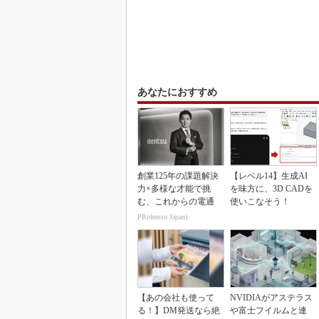
あなたにおすすめ
創業125年の課題解決
【レベル14】生成AI
力×多様な才能で挑
を味方に、3D CADを
む、これからの電通
使いこなそう！
PR(dentsu Japan)
【あの会社も使って
NVIDIAがアステラス
る！】DM発送なら絶
や富士フイルムと連