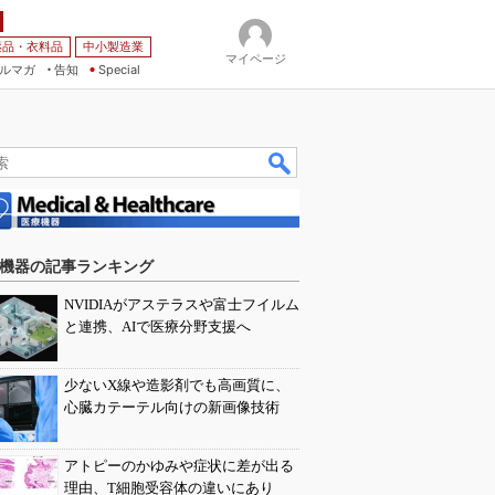
薬品・衣料品
中小製造業
マイページ
ルマガ
告知
Special
機器の記事ランキング
NVIDIAがアステラスや富士フイルム
と連携、AIで医療分野支援へ
少ないX線や造影剤でも高画質に、
心臓カテーテル向けの新画像技術
アトピーのかゆみや症状に差が出る
理由、T細胞受容体の違いにあり