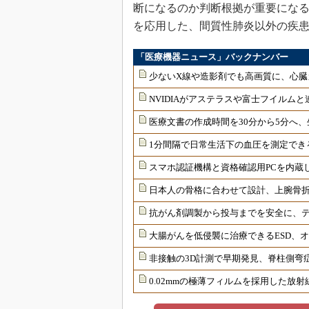
断になるのか判断根拠が重要になる。
を応用した、間質性肺炎以外の疾患
「医療機器ニュース」バックナンバー
少ないX線や造影剤でも高画質に、心臓
NVIDIAがアステラスや富士フイルムと
医療文書の作成時間を30分から5分へ、
1分間隔で日常生活下の血圧を測定でき
スマホ認証機構と資格確認用PCを内蔵
日本人の骨格に合わせて設計、上腕骨
抗がん剤調製から投与までを安全に、
大腸がんを低侵襲に治療できるESD、
非接触の3D計測で早期発見、脊柱側弯
0.02mmの極薄フィルムを採用した放