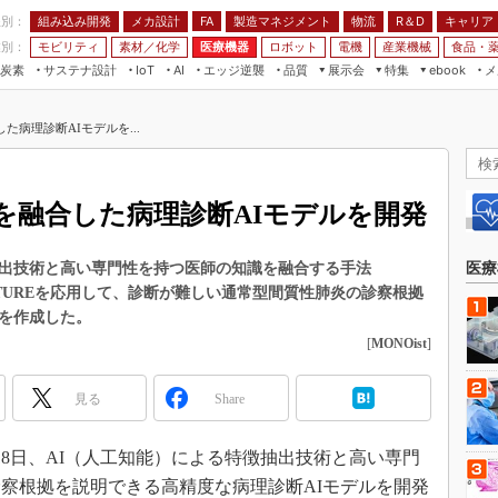
程別：
組み込み開発
メカ設計
製造マネジメント
物流
R＆D
キャリア
FA
業別：
モビリティ
素材／化学
医療機器
ロボット
電機
産業機械
食品・
炭素
サステナ設計
エッジ逆襲
品質
展示会
特集
メ
IoT
AI
ebook
伝承
組み込み開発
CEATEC
読者調査まとめ
編集後記
た病理診断AIモデルを...
JIMTOF
保全
メカ設計
つながるクルマ
組込み/エッジ コンピューティング
ス
 AI
製造マネジメント
5G
展＆IoT/5Gソリューション展
VR／AR
FA
を融合した病理診断AIモデルを開発
IIFES
モビリティ
フィールドサービス
国際ロボット展
素材／化学
FPGA
抽出技術と高い専門性を持つ医師の知識を融合する手法
医療
ジャパンモビリティショー
XTUREを応用して、診断が難しい通常型間質性肺炎の診察根拠
組み込み画像技術
TECHNO-FRONTIER
ルを作成した。
組み込みモデリング
[
MONOist
]
人テク展
Windows Embedded
スマート工場EXPO
見る
Share
車載ソフト開発
EdgeTech+
ISO26262
日本ものづくりワールド
18日、AI（人工知能）による特徴抽出技術と高い専門
無償設計ツール
察根拠を説明できる高精度な病理診断AIモデルを開発
AUTOMOTIVE WORLD