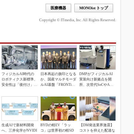
医療機器
MONOist トップ
Copyright © ITmedia, Inc. All Rights Reserved.
フィジカルAI時代の
日本再起の旗印となる
DMPがフィジカルAI
ロボティクス新標準、
か、国産マルチモーダ
実装向け新拠点を開
安全性は「後付け」で
ルAI基盤「FRONTi
所、次世代SoCやAM
なく「設計の核心」
a」が始動
Rデモを披露
生成AIで新材料開発
BYDの軽EV「ラッ
【DM発送業界激震】
へ、三井化学がNVIDI
コ」は世界初の軽SD
コストを抑えた配達な