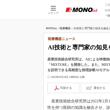
工
産
メディア
脱
つながる技術
AI×技術
MONOist
>
医療機器
>
AI技術と専門家の知見を融合し
つながる工場
AI×設備
つながるサービ
Physical
医療機器ニュース
AI技術と専門家の知見
産業技術総合研究所は、AIによる特徴
「MIXTURE」を開発した。また、MI
を説明できる高精度な病理診断AIモデ
2022年03月10日 15時00分 公開
印刷する
通知する
産業技術総合研究所は2022年2月
性を持つ医師の知識を融合させ、診