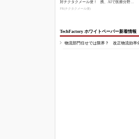
対チクタクメール便！
携、AIで医療分野支
援へ
PR(チクタクメール便)
TechFactory ホワイトペーパー新着情報
物流部門任せでは限界？ 改正物流効率