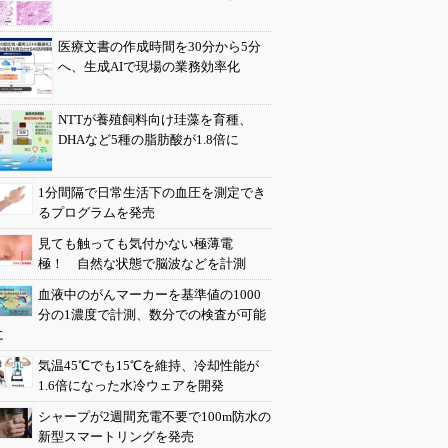
医療文書の作成時間を30分から5分
へ、生成AIで現場の業務効率化
NTTが養殖飼料向け珪藻を育種、
DHAなど5種の脂肪酸が1.8倍に
1分間隔で日常生活下の血圧を測定でき
るプログラムを発売
見ても触っても気付かない極薄電
極！ 自然な状態で脳波などを計測
血液中のがんマーカーを基準値の1000
分の1濃度で計測、数分での検査が可能
に
気温45℃でも15℃を維持、冷却性能が
1.6倍になった水冷ウェアを開発
シャープが2週間充電不要で100m防水の
新型スマートリングを発売