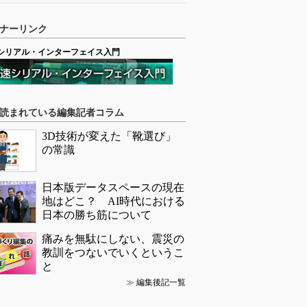
ナーリンク
シリアル・インターフェイス入門
読まれている編集記者コラム
3D技術が変えた「靴選び」
の常識
日本版データスペースの現在
地はどこ？ AI時代における
日本の勝ち筋について
痛みを無駄にしない、震災の
教訓をつないでいくというこ
と
≫
編集後記一覧