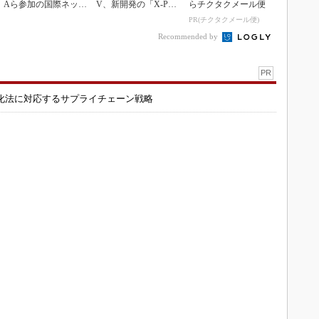
Aら参加の国際ネット
V、新開発の「X-PAC
らチクタクメール便
ワークに参画
K」に電動システ...
PR(チクタクメール便)
Recommended by
PR
化法に対応するサプライチェーン戦略