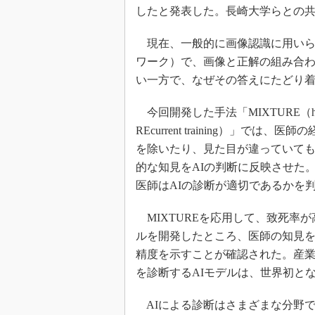
したと発表した。長崎大学らとの
現在、一般的に画像認識に用いられ
ワーク）で、画像と正解の組み合
い一方で、なぜその答えにたどり
今回開発した手法「MIXTURE（huMan In-the-l
REcurrent training）」
を除いたり、見た目が違っていて
的な知見をAIの判断に反映させた
医師はAIの診断が適切であるかを
MIXTUREを応用して、致死率
ルを開発したところ、医師の知見を
精度を示すことが確認された。産
を診断するAIモデルは、世界初と
AIによる診断はさまざまな分野