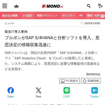
組み込み開発
メカ設計
製造マネジメント
モビリティ
FA
素材／化学
ニュース
2022年3月8日
製造IT導入事例
ブルボンがSAP S/4HANAと分析ソフトを導入、意
思決定の情報収集迅速に
SAPジャパンは、同社の次世代ERP「SAP S/4HANA」と分析ソ
フト「SAP Analytics Cloud」をブルボンが採用したと発表し
た。システム刷新により、意思決定に必要な情報提供の迅速化な
どを目指す。
[MONOist]
PC用表示
関連情報
Share
Post
LINE
Hatena