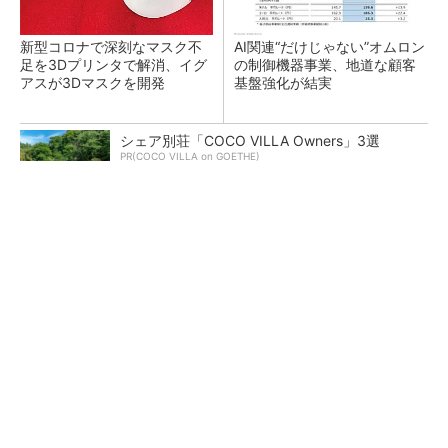
新型コロナで深刻なマスク不
AI関連“だけじゃない”オムロン
足を3Dプリンタで解消、イグ
の制御機器事業、地道な顧客
アスが3Dマスクを開発
基盤強化が結実
シェア別荘「COCO VILLA Owners」3選
PR(COCO VILLA on GOETHE)
【レベル14】生成AIを味方に、3D CADを使い
こなそう！
「取りあえずボルトで固定」は禁物 締結部設
計で押さえるべき基本