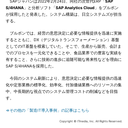
SAPジャパンは2022年2月24日、同社の次世代ERP「
SAP
S/4HANA
」と分析ソフト「
SAP Analytics Cloud
」をブルボン
が採用したと発表した。システム構築は、日立システムズが担当
する。
ブルボンでは、経営の意思決定に必要な情報提供を迅速に実施
するとともに、DX（デジタルトランスフォーメーション）基盤
としてのIT基盤を模索していた。そこで、生産から販売、会計ま
でのプロセスを一元化できることや、食品業界での豊富な実績を
有すること、さらに技術の進歩に追随可能な将来性などを理由に
SAP S/4HANAを採用した。
今回のシステム刷新により、意思決定に必要な情報提供の迅速
化や定形業務の標準化、効率化、付加価値業務へのリソースの集
中、中長期的な視点でのシステム管理コストの削減などを目指
す。
⇒その他の「製造IT導入事例」の記事はこちら
Copyright © ITmedia, Inc. All Rights Reserved.