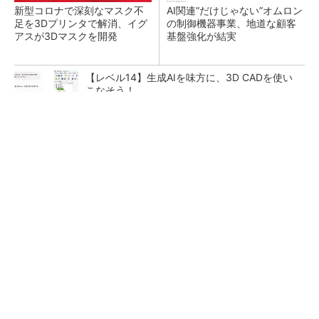
新型コロナで深刻なマスク不
AI関連“だけじゃない”オムロン
足を3Dプリンタで解消、イグ
の制御機器事業、地道な顧客
アスが3Dマスクを開発
基盤強化が結実
【レベル14】生成AIを味方に、3D CADを使い
こなそう！
チームが本音で意見を交わし合い、多様な人財
が挑戦できる組織へ
PR(dentsu Japan)
「取りあえずボルトで固定」は禁物 締結部設
計で押さえるべき基本