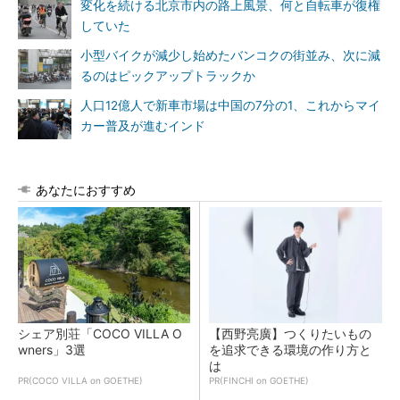
変化を続ける北京市内の路上風景、何と自転車が復権
していた
小型バイクが減少し始めたバンコクの街並み、次に減
るのはピックアップトラックか
人口12億人で新車市場は中国の7分の1、これからマイ
カー普及が進むインド
あなたにおすすめ
シェア別荘「COCO VILLA O
【西野亮廣】つくりたいもの
wners」3選
を追求できる環境の作り方と
は
PR(COCO VILLA on GOETHE)
PR(FINCHI on GOETHE)