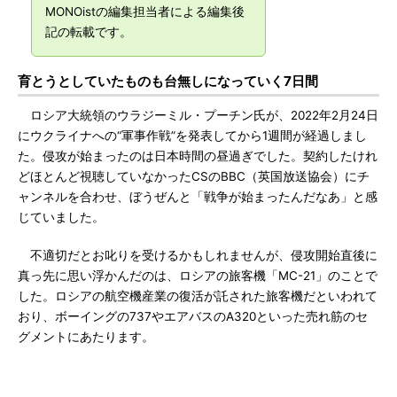
MONOistの編集担当者による編集後
記の転載です。
育とうとしていたものも台無しになっていく7日間
ロシア大統領のウラジーミル・プーチン氏が、2022年2月24日
にウクライナへの“軍事作戦”を発表してから1週間が経過しまし
た。侵攻が始まったのは日本時間の昼過ぎでした。契約したけれ
どほとんど視聴していなかったCSのBBC（英国放送協会）にチ
ャンネルを合わせ、ぼうぜんと「戦争が始まったんだなあ」と感
じていました。
不適切だとお叱りを受けるかもしれませんが、侵攻開始直後に
真っ先に思い浮かんだのは、ロシアの旅客機「MC-21」のことで
した。ロシアの航空機産業の復活が託された旅客機だといわれて
おり、ボーイングの737やエアバスのA320といった売れ筋のセ
グメントにあたります。