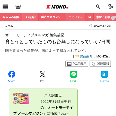
組み込み開発
メカ設計
製造マネジメント
モビリティ
FA
素材／化学
コラム
2022年3月2日
オートモーティブメルマガ 編集後記
育とうとしていたものも台無しになっていく7日間
国を背負った産業が、国によって損なわれていく。
[
齊藤由希
，MONOist]
PC用表示
関連情報
Share
Post
LINE
Hatena
この記事は、
2022年3月2日発行
の「
オートモーティ
ブ メールマガジン
」に掲載された