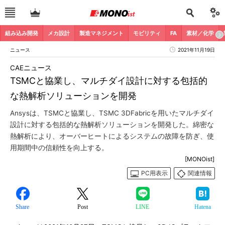
組み込み開発
メカ設計
製造マネジメント
モビリティ
FA
素材／化学
ニュース
2021年11月19日
CAEニュース
TSMCと協業し、マルチダイ設計に対する包括的
な熱解析ソリューションを開発
Ansysは、TSMCと協業し、TSMC 3DFabricを用いたマルチダイ
設計に対する包括的な熱解析ソリューションを開発した。綿密な
熱解析により、オーバーヒートによるシステムの故障を防ぎ、使
用期間中の信頼性を向上する。
[MONOist]
PC用表示
関連情報
Share
Post
LINE
Hatena