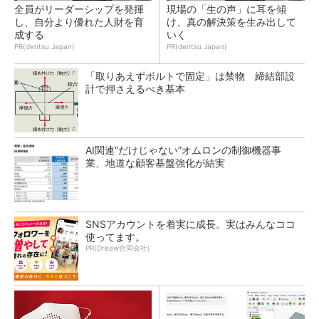
全員がリーダーシップを発揮
現場の「生の声」に耳を傾
し、自分より優れた人財を育
け、真の解決策を生み出して
成する
いく
PR(dentsu Japan)
PR(dentsu Japan)
「取りあえずボルトで固定」は禁物 締結部設
計で押さえるべき基本
AI関連“だけじゃない”オムロンの制御機器事
業、地道な顧客基盤強化が結実
SNSアカウントを着実に成長。実はみんなココ
使ってます。
PR(Dreaw合同会社)