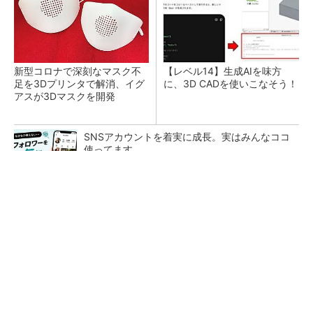
新型コロナで深刻なマスク不
【レベル14】生成AIを味方
足を3Dプリンタで解消、イグ
に、3D CADを使いこなそう！
アスが3Dマスクを開発
SNSアカウントを着実に成長。実はみんなココ
使ってます。
PR(Dreaw合同会社)
令和8年熊本地震による工場への影響まとめ
狭小な駐車場に、シャープがポールカメラ式製
品発表 市場シェア10％目指す