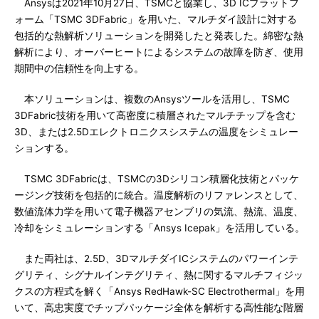
Ansysは2021年10月27日、TSMCと協業し、3D ICプラットフ
ォーム「TSMC 3DFabric」を用いた、マルチダイ設計に対する
包括的な熱解析ソリューションを開発したと発表した。綿密な熱
解析により、オーバーヒートによるシステムの故障を防ぎ、使用
期間中の信頼性を向上する。
本ソリューションは、複数のAnsysツールを活用し、TSMC
3DFabric技術を用いて高密度に積層されたマルチチップを含む
3D、または2.5Dエレクトロニクスシステムの温度をシミュレー
ションする。
TSMC 3DFabricは、TSMCの3Dシリコン積層化技術とパッケ
ージング技術を包括的に統合。温度解析のリファレンスとして、
数値流体力学を用いて電子機器アセンブリの気流、熱流、温度、
冷却をシミュレーションする「Ansys Icepak」を活用している。
また両社は、2.5D、3DマルチダイICシステムのパワーインテ
グリティ、シグナルインテグリティ、熱に関するマルチフィジッ
クスの方程式を解く「Ansys RedHawk-SC Electrothermal」を用
いて、高忠実度でチップパッケージ全体を解析する高性能な階層