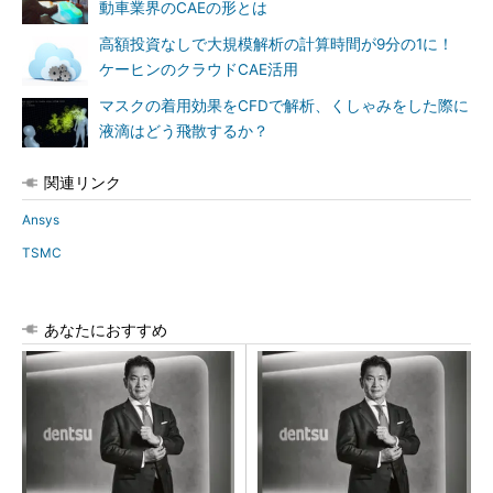
動車業界のCAEの形とは
高額投資なしで大規模解析の計算時間が9分の1に！
ケーヒンのクラウドCAE活用
マスクの着用効果をCFDで解析、くしゃみをした際に
液滴はどう飛散するか？
関連リンク
Ansys
TSMC
あなたにおすすめ