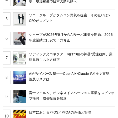
場、現場稼働で日本の勝ち筋へ
ソニーグループがタムロン買収を提案、その狙いは？
CFOがコメント
シャープが2026年9月からAIサーバ事業を開始、2026
年度業績は円安で下方修正
ソディック光コネクター向け“3種の神器”受注殺到、業
績見通しも上方修正
AIがサイバー攻撃――OpenAIやClaudeで相次ぐ事態、
波及リスクは
富士フイルム、ビジネスイノベーション事業をスピンオ
フ検討 成長投資を加速
日本におけるPFOS／PFOAの評価と管理