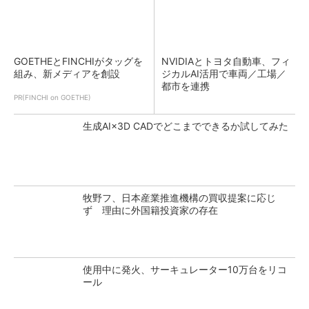
GOETHEとFINCHIがタッグを
NVIDIAとトヨタ自動車、フィ
組み、新メディアを創設
ジカルAI活用で車両／工場／
都市を連携
PR(FINCHI on GOETHE)
生成AI×3D CADでどこまでできるか試してみた
牧野フ、日本産業推進機構の買収提案に応じ
ず 理由に外国籍投資家の存在
使用中に発火、サーキュレーター10万台をリコ
ール