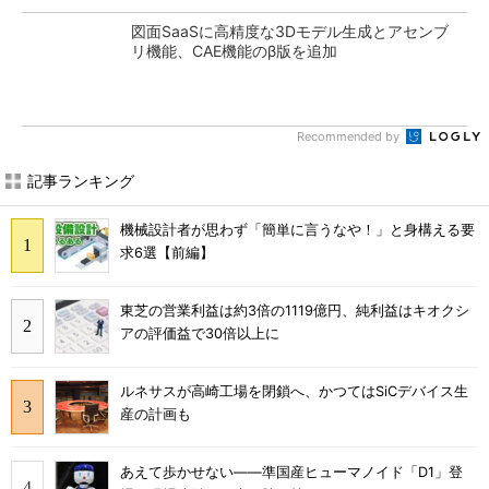
図面SaaSに高精度な3Dモデル生成とアセンブ
リ機能、CAE機能のβ版を追加
Recommended by
記事ランキング
機械設計者が思わず「簡単に言うなや！」と身構える要
求6選【前編】
東芝の営業利益は約3倍の1119億円、純利益はキオクシ
アの評価益で30倍以上に
ルネサスが高崎工場を閉鎖へ、かつてはSiCデバイス生
産の計画も
あえて歩かせない――準国産ヒューマノイド「D1」登