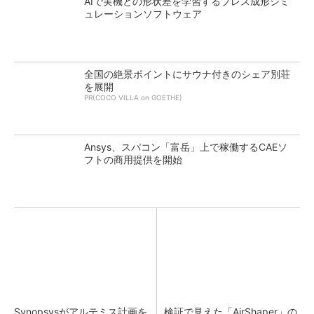
AIで実機との形状差を学習するプレス成形シミ
ュレーションソフトウェア
全国の絶景ポイントにサウナ付きのシェア別荘
を展開
PR(COCO VILLA on GOETHE)
Ansys、スパコン「富岳」上で稼働するCAEソ
フトの商用提供を開始
Synopsysがアルテミス計画を
検証で見えた「AirShaper」の