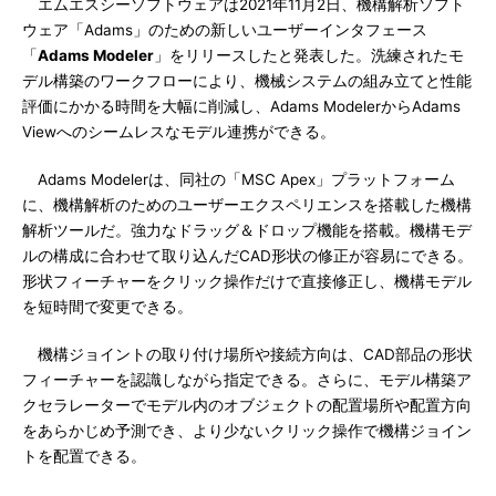
エムエスシーソフトウェアは2021年11月2日、機構解析ソフト
ウェア「Adams」のための新しいユーザーインタフェース
「
Adams Modeler
」をリリースしたと発表した。洗練されたモ
デル構築のワークフローにより、機械システムの組み立てと性能
評価にかかる時間を大幅に削減し、Adams ModelerからAdams
Viewへのシームレスなモデル連携ができる。
Adams Modelerは、同社の「MSC Apex」プラットフォーム
に、機構解析のためのユーザーエクスペリエンスを搭載した機構
解析ツールだ。強力なドラッグ＆ドロップ機能を搭載。機構モデ
ルの構成に合わせて取り込んだCAD形状の修正が容易にできる。
形状フィーチャーをクリック操作だけで直接修正し、機構モデル
を短時間で変更できる。
機構ジョイントの取り付け場所や接続方向は、CAD部品の形状
フィーチャーを認識しながら指定できる。さらに、モデル構築ア
クセラレーターでモデル内のオブジェクトの配置場所や配置方向
をあらかじめ予測でき、より少ないクリック操作で機構ジョイン
トを配置できる。