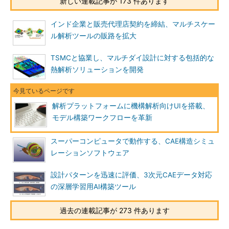
新しい連載記事が 173 件あります
インド企業と販売代理店契約を締結、マルチスケー
ル解析ツールの販路を拡大
TSMCと協業し、マルチダイ設計に対する包括的な
熱解析ソリューションを開発
解析プラットフォームに機構解析向けUIを搭載、
モデル構築ワークフローを革新
スーパーコンピュータで動作する、CAE構造シミュ
レーションソフトウェア
設計パターンを迅速に評価、3次元CAEデータ対応
の深層学習用AI構築ツール
過去の連載記事が 273 件あります