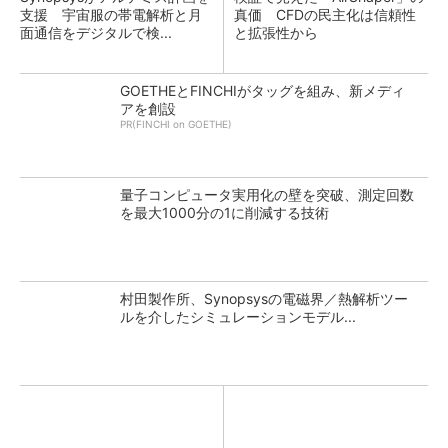
支援 宇宙服の帯電解析と月
真価 CFDの民主化は信頼性
面通信をデジタルで検...
と拡張性から
GOETHEとFINCHIがタッグを組み、新メディ
アを創設
PR(FINCHI on GOETHE)
量子コンピュータ実用化の壁を突破、測定回数
を最大1000分の1に削減する技術
村田製作所、Synopsysの電磁界／熱解析ツー
ルを介したシミュレーションモデル...