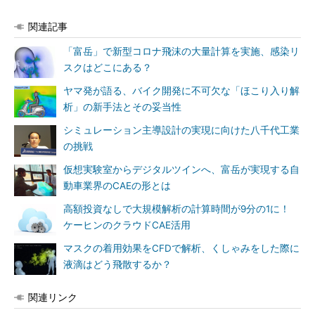
関連記事
「富岳」で新型コロナ飛沫の大量計算を実施、感染リ
スクはどこにある？
ヤマ発が語る、バイク開発に不可欠な「ほこり入り解
析」の新手法とその妥当性
シミュレーション主導設計の実現に向けた八千代工業
の挑戦
仮想実験室からデジタルツインへ、富岳が実現する自
動車業界のCAEの形とは
高額投資なしで大規模解析の計算時間が9分の1に！
ケーヒンのクラウドCAE活用
マスクの着用効果をCFDで解析、くしゃみをした際に
液滴はどう飛散するか？
関連リンク