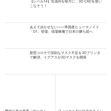
【レベル14】生成AIを味方に、3D CADを使い
こなそう！
あえて歩かせない――準国産ヒューマノイド
「D1」登場、現場稼働で日本の勝ち筋へ
新型コロナで深刻なマスク不足を3Dプリンタ
で解消、イグアスが3Dマスクを開発
幾何公差の基準「データム」
フィジカルAIに注力するイン