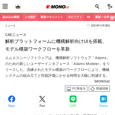
組み込み開発
メカ設計
製造マネジメント
モビリティ
FA
素材／化学
ニュース
2021年11月18日
CAEニュース
解析プラットフォームに機構解析向けUIを搭載、
モデル構築ワークフローを革新
エムエスシーソフトウェアは、機構解析ソフトウェア「Adams」
のための新しいユーザーインタフェース「Adams Modeler」をリ
リースした。洗練されたモデル構築のワークフローにより、機械
システムの組み立てと性能評価にかかる時間を大幅に削減する。
[MONOist]
PC用表示
関連情報
Share
Post
LINE
Hatena