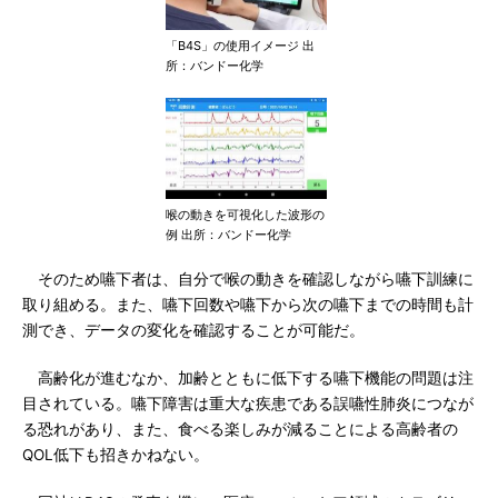
「B4S」の使用イメージ 出
所：バンドー化学
喉の動きを可視化した波形の
例 出所：バンドー化学
そのため嚥下者は、自分で喉の動きを確認しながら嚥下訓練に
取り組める。また、嚥下回数や嚥下から次の嚥下までの時間も計
測でき、データの変化を確認することが可能だ。
高齢化が進むなか、加齢とともに低下する嚥下機能の問題は注
目されている。嚥下障害は重大な疾患である誤嚥性肺炎につなが
る恐れがあり、また、食べる楽しみが減ることによる高齢者の
QOL低下も招きかねない。