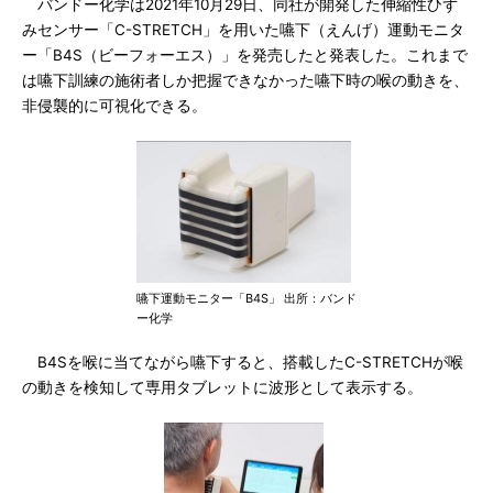
バンドー化学は2021年10月29日、同社が開発した伸縮性ひず
みセンサー「C-STRETCH」を用いた嚥下（えんげ）運動モニタ
ー「B4S（ビーフォーエス）」を発売したと発表した。これまで
は嚥下訓練の施術者しか把握できなかった嚥下時の喉の動きを、
非侵襲的に可視化できる。
嚥下運動モニター「B4S」 出所：バンド
ー化学
B4Sを喉に当てながら嚥下すると、搭載したC-STRETCHが喉
の動きを検知して専用タブレットに波形として表示する。