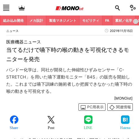
組み込み開発
メカ設計
製造マネジメント
モビリティ
FA
素材／化学
ニュース
2021年11月15日
医療機器ニュース
当てるだけで嚥下時の喉の動きを可視化できるモ
ニターを発売
バンドー化学は、同社が開発した伸縮性ひずみセンサー「C-
STRETCH」を用いた嚥下運動モニター「B4S」の販売を開始し
た。これまでは嚥下訓練の施術者しか把握できなかった嚥下時の
喉の動きを可視化する。
[MONOist]
PC用表示
関連情報
Share
Post
LINE
Hatena