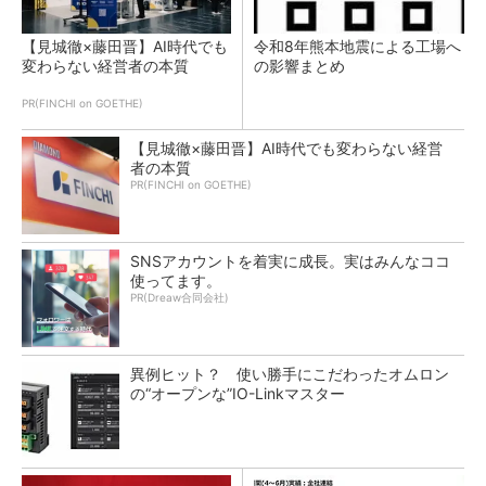
【見城徹×藤田晋】AI時代でも
令和8年熊本地震による工場へ
変わらない経営者の本質
の影響まとめ
PR(FINCHI on GOETHE)
【見城徹×藤田晋】AI時代でも変わらない経営
者の本質
PR(FINCHI on GOETHE)
SNSアカウントを着実に成長。実はみんなココ
使ってます。
PR(Dreaw合同会社)
異例ヒット？ 使い勝手にこだわったオムロン
の“オープンな”IO-Linkマスター