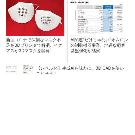
新型コロナで深刻なマスク不
AI関連“だけじゃない”オムロン
足を3Dプリンタで解消、イグ
の制御機器事業、地道な顧客
アスが3Dマスクを開発
基盤強化が結実
【レベル14】生成AIを味方に、3D CADを使い
こなそう！
SNSアカウントを着実に成長。実はみんなココ
使ってます。
PR(Dreaw合同会社)
「取りあえずボルトで固定」は禁物 締結部設