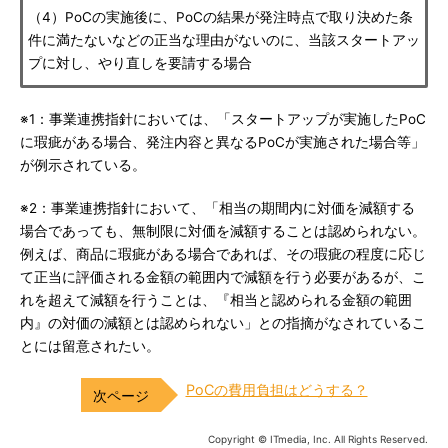
（4）PoCの実施後に、PoCの結果が発注時点で取り決めた条
件に満たないなどの正当な理由がないのに、当該スタートアッ
プに対し、やり直しを要請する場合
※1：事業連携指針においては、「スタートアップが実施したPoC
に瑕疵がある場合、発注内容と異なるPoCが実施された場合等」
が例示されている。
※2：事業連携指針において、「相当の期間内に対価を減額する
場合であっても、無制限に対価を減額することは認められない。
例えば、商品に瑕疵がある場合であれば、その瑕疵の程度に応じ
て正当に評価される金額の範囲内で減額を行う必要があるが、こ
れを超えて減額を行うことは、『相当と認められる金額の範囲
内』の対価の減額とは認められない」との指摘がなされているこ
とには留意されたい。
PoCの費用負担はどうする？
Copyright © ITmedia, Inc. All Rights Reserved.