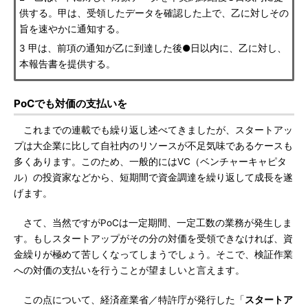
供する。甲は、受領したデータを確認した上で、乙に対しその
旨を速やかに通知する。
3 甲は、前項の通知が乙に到達した後●日以内に、乙に対し、
本報告書を提供する。
PoCでも対価の支払いを
これまでの連載でも繰り返し述べてきましたが、スタートアッ
プは大企業に比して自社内のリソースが不足気味であるケースも
多くあります。このため、一般的にはVC（ベンチャーキャピタ
ル）の投資家などから、短期間で資金調達を繰り返して成長を遂
げます。
さて、当然ですがPoCは一定期間、一定工数の業務が発生しま
す。もしスタートアップがその分の対価を受領できなければ、資
金繰りが極めて苦しくなってしまうでしょう。そこで、検証作業
への対価の支払いを行うことが望ましいと言えます。
この点について、経済産業省／特許庁が発行した「
スタートア