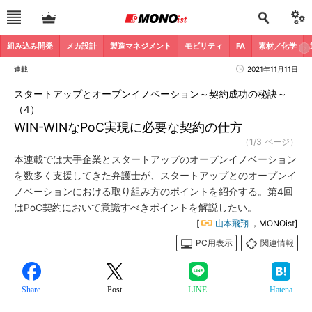
組み込み開発
メカ設計
製造マネジメント
モビリティ
FA
素材／化学
連載
2021年11月11日
スタートアップとオープンイノベーション～契約成功の秘訣～
（4）
WIN-WINなPoC実現に必要な契約の仕方
（1/3 ページ）
本連載では大手企業とスタートアップのオープンイノベーション
を数多く支援してきた弁護士が、スタートアップとのオープンイ
ノベーションにおける取り組み方のポイントを紹介する。第4回
はPoC契約において意識すべきポイントを解説したい。
[
山本飛翔
，MONOist]
PC用表示
関連情報
Share
Post
LINE
Hatena