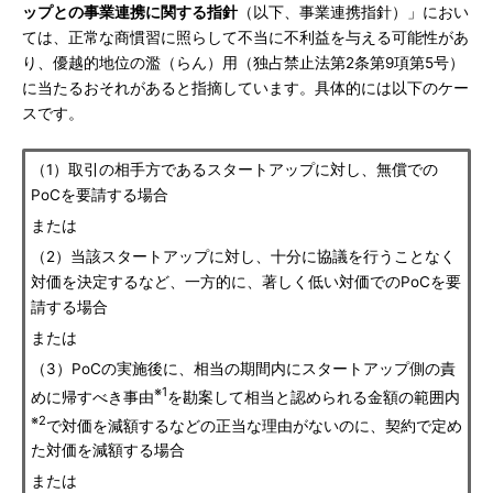
ップとの事業連携に関する指針
（以下、事業連携指針）」におい
ては、正常な商慣習に照らして不当に不利益を与える可能性があ
り、優越的地位の濫（らん）用（独占禁止法第2条第9項第5号）
に当たるおそれがあると指摘しています。具体的には以下のケー
スです。
（1）取引の相手方であるスタートアップに対し、無償での
PoCを要請する場合
または
（2）当該スタートアップに対し、十分に協議を行うことなく
対価を決定するなど、一方的に、著しく低い対価でのPoCを要
請する場合
または
（3）PoCの実施後に、相当の期間内にスタートアップ側の責
※1
めに帰すべき事由
を勘案して相当と認められる金額の範囲内
※2
で対価を減額するなどの正当な理由がないのに、契約で定め
た対価を減額する場合
または