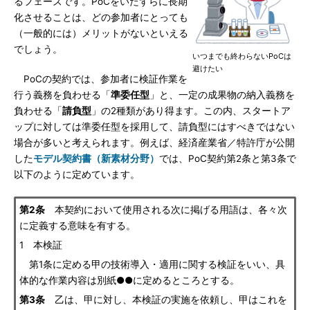
るフェーズです。PoCをいたずらに長期
化させることは、どの参加者にとっても
（一般的には）メリットがないといえる
でしょう。
いつまでも終わらないPoCは
避けたい
PoCの契約では、参加者に検証作業を
行う義務を負わせる「
準委任型
」と、一定の成果物の納入義務を
負わせる「
請負型
」の2種類があり得ます。この内、スタートア
ップに対しては準委任型を採用して、請負型にはすべきではない
場合が多いと考えられます。例えば、経済産業省／特許庁が公開
した
モデル契約書（新素材分野）
では、PoC契約第2条と第3条で
以下のように定めています。
第2条
本契約において使用される次に掲げる用語は、各々次
に定義する意味を有する。
1 本検証
第1条に定める甲の技術導入・適用に関する検証をいい、具
体的な作業内容は別紙●●に定めるところとする。
第3条
乙は、甲に対し、本検証の実施を依頼し、甲はこれを