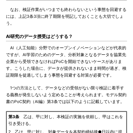
なお、検証作業がいつまでも終わらないという事態を回避する
には、上記3条3項に終了期限を明記しておくことも大切でしょ
う。
AI研究のデータ授受はどうする？
AI（人工知能）分野でのオープンイノベーションなどが代表的
ですが、AI学習のためのデータ、分析対象となるデータを協業先
企業から受領できなければPoCを開始できないケースがありま
す。こうした場合に、データが提供されないまま時間が過ぎ、検
証期限を徒過してしまう事態を回避する対策が必要です。
1つの方法として、データなどの受領がない限り検証に着手す
る義務が発生しないよう定めることが考えられます。モデル契約
書のPoC契約（AI編）第3条では以下のように記載しています。
第3条
乙は、甲に対し、本検証の実施を依頼し、甲はこれを
引き受ける。
2 乙は、甲に対し、対象データを本契約締結後●日以内に提