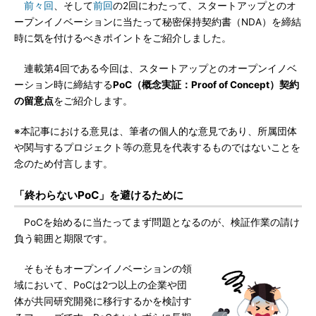
前々回
、そして
前回
の2回にわたって、スタートアップとのオ
ープンイノベーションに当たって秘密保持契約書（NDA）を締結
時に気を付けるべきポイントをご紹介しました。
連載第4回である今回は、スタートアップとのオープンイノベ
ーション時に締結する
PoC（概念実証：Proof of Concept）契約
の留意点
をご紹介します。
※本記事における意見は、筆者の個人的な意見であり、所属団体
や関与するプロジェクト等の意見を代表するものではないことを
念のため付言します。
「終わらないPoC」を避けるために
PoCを始めるに当たってまず問題となるのが、検証作業の請け
負う範囲と期限です。
そもそもオープンイノベーションの領
域において、PoCは2つ以上の企業や団
体が共同研究開発に移行するかを検討す