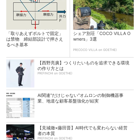
「取りあえずボルトで固定」
シェア別荘「COCO VILLA O
は禁物 締結部設計で押さえ
wners」3選
るべき基本
PR(COCO VILLA on GOETHE)
【西野亮廣】つくりたいものを追求できる環境
の作り方とは
PR(FINCHI on GOETHE)
AI関連“だけじゃない”オムロンの制御機器事
業、地道な顧客基盤強化が結実
【見城徹×藤田晋】AI時代でも変わらない経営
者の本質
PR(FINCHI on GOETHE)