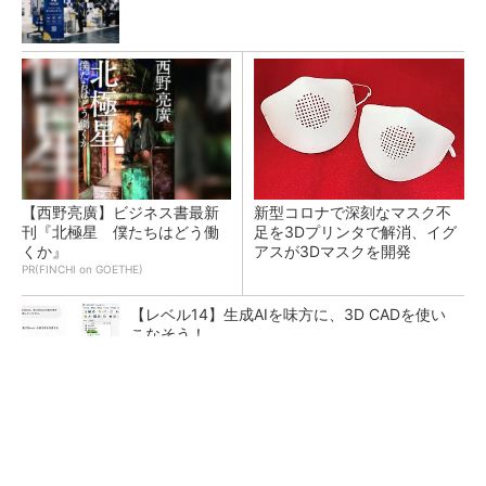
【西野亮廣】ビジネス書最新
新型コロナで深刻なマスク不
刊『北極星 僕たちはどう働
足を3Dプリンタで解消、イグ
くか』
アスが3Dマスクを開発
PR(FINCHI on GOETHE)
【レベル14】生成AIを味方に、3D CADを使い
こなそう！
令和8年熊本地震による工場への影響まとめ