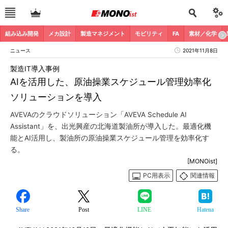
組み込み開発
メカ設計
製造マネジメント
モビリティ
FA
素材／化学
ニュース
2021年11月8日
製造IT導入事例
AIを活用した、原油操業スケジュール管理効率化
ソリューションを導入
AVEVAのクラウドソリューション「AVEVA Schedule AI
Assistant」を、出光興産の北海道製油所が導入した。最適化機
能とAI活用し、製油所の原油操業スケジュール管理を効率化す
る。
[MONOist]
PC用表示
関連情報
Share
Post
LINE
Hatena