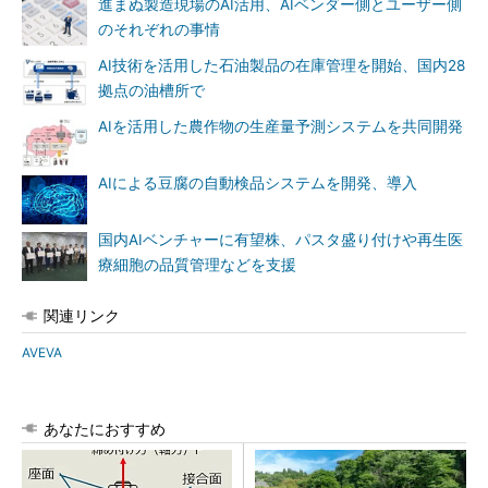
進まぬ製造現場のAI活用、AIベンダー側とユーザー側
のそれぞれの事情
AI技術を活用した石油製品の在庫管理を開始、国内28
拠点の油槽所で
AIを活用した農作物の生産量予測システムを共同開発
AIによる豆腐の自動検品システムを開発、導入
国内AIベンチャーに有望株、パスタ盛り付けや再生医
療細胞の品質管理などを支援
関連リンク
AVEVA
あなたにおすすめ