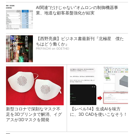
AI関連“だけじゃない”オムロンの制御機器事
業、地道な顧客基盤強化が結実
【西野亮廣】ビジネス書最新刊『北極星 僕た
ちはどう働くか』
PR(FINCHI on GOETHE)
新型コロナで深刻なマスク不
【レベル14】生成AIを味方
足を3Dプリンタで解消、イグ
に、3D CADを使いこなそう！
アスが3Dマスクを開発