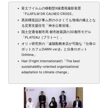
富士フイルムの移動型X線透視撮影装置
「FUJIFILM DR CALNEO CROSS」
黒岩構造設計事ム所の小さくても地域の備えとな
る災害支援住宅「神水公衆浴場」
国土交通省都市局 都市政策課の3D都市モデル
「PLATEAU［プラトー］」
オリィ研究所の「遠隔勤務来店が可能な『分身ロ
ボットカフェDAWN ver.β』と分身ロボット
OriHime」
Hair O'right Internationalの「The best
sustainability-oriented organizational
adaptation to climate change」