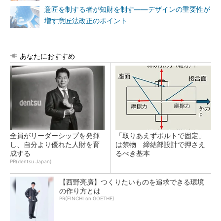
意匠を制する者が知財を制す――デザインの重要性が
増す意匠法改正のポイント
あなたにおすすめ
全員がリーダーシップを発揮
「取りあえずボルトで固定」
し、自分より優れた人財を育
は禁物 締結部設計で押さえ
成する
るべき基本
PR(dentsu Japan)
【西野亮廣】つくりたいものを追求できる環境
の作り方とは
PR(FINCHI on GOETHE)