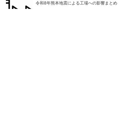
令和8年熊本地震による工場への影響まとめ
【見城徹×藤田晋】AI時代でも変わらない経営
者の本質
PR(FINCHI on GOETHE)
狭小な駐車場に、シャープがポールカメラ式製
品発表 市場シェア10％目指す