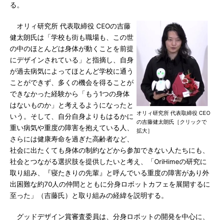
る。
オリィ研究所 代表取締役 CEOの吉藤
健太朗氏は「学校も街も職場も、この世
の中のほとんどは身体が動くことを前提
にデザインされている」と指摘し、自身
が過去病気によってほとんど学校に通う
ことができず、多くの機会を得ることが
できなかった経験から「もう1つの身体
はないものか」と考えるようになったと
オリィ研究所 代表取締役 CEO
いう。そして、自分自身よりもはるかに
の吉藤健太朗氏［クリックで
重い病気や重度の障害を抱えている人、
拡大］
さらには健康寿命を過ぎた高齢者など、
社会に出たくても身体の制約などから参加できない人たちにも、
社会とつながる選択肢を提供したいと考え、「OriHimeの研究に
取り組み、『寝たきりの先輩』と呼んでいる重度の障害があり外
出困難な約70人の仲間とともに分身ロボットカフェを展開するに
至った」（吉藤氏）と取り組みの経緯を説明する。
グッドデザイン賞審査委員は、分身ロボットの開発を中心に、