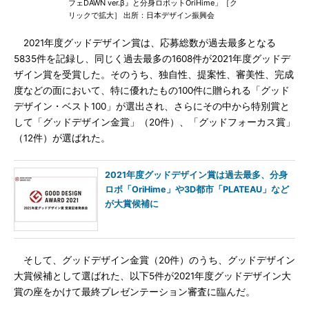
フェDAWN ver.β』と分身ロボットOriHime」［ク
リックで拡大］ 出所：日本デザイン振興会
2021年度グッドデザイン賞は、応募総数が過去最多となる
5835件を記録し、同じく過去最多の1608件が2021年度グッドデ
ザイン賞を受賞した。そのうち、独自性、提案性、審美性、完成
度などの面において、特に優れたもの100件に贈られる「グッド
デザイン・ベスト100」が選出され、さらにその中から特別賞と
して「グッドデザイン金賞」（20件）、「グッドフォーカス賞」
（12件）が選ばれた。
2021年度グッドデザイン賞は過去最多、分身
ロボ「OriHime」や3D都市「PLATEAU」など
が大賞候補に
そして、グッドデザイン金賞（20件）のうち、グッドデザイン
大賞候補として選ばれた、以下5件が2021年度グッドデザイン大
賞の座をかけて最終プレゼンテーション審査に臨んだ。