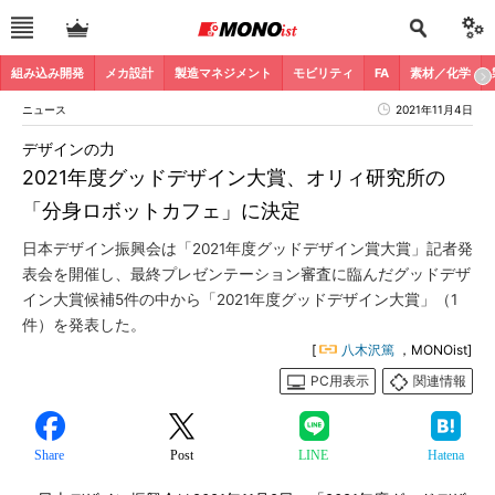
組み込み開発
メカ設計
製造マネジメント
モビリティ
FA
素材／化学
ニュース
2021年11月4日
デザインの力
2021年度グッドデザイン大賞、オリィ研究所の
「分身ロボットカフェ」に決定
日本デザイン振興会は「2021年度グッドデザイン賞大賞」記者発
表会を開催し、最終プレゼンテーション審査に臨んだグッドデザ
イン大賞候補5件の中から「2021年度グッドデザイン大賞」（1
件）を発表した。
[
八木沢篤
，MONOist]
PC用表示
関連情報
Share
Post
LINE
Hatena