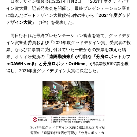
日本デザイン振興会は2021年11月2日、「2021年度グッドデザ
イン賞大賞」記者発表会を開催し、最終プレゼンテーション審査
に臨んだグッドデザイン大賞候補5件の中から「
2021年度グッド
デザイン大賞
」（1件）を発表した。
同日行われた最終プレゼンテーション審査を経て、グッドデザ
イン賞審査委員および「2021年度グッドデザイン賞」受賞者の投
票、ならびに事前に受け付けていた一般からの投票を加えた結
果、オリィ研究所の「
遠隔勤務来店が可能な『分身ロボットカフ
ェDAWN ver.β』と分身ロボットOriHime
」が得票数5197票を獲
得し、2021年度グッドデザイン大賞に決定した。
2021年度グッドデザイン大賞に選ばれたオリィ研
究所の「遠隔勤務来店が可能な『分身ロボットカ