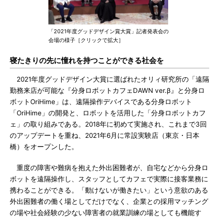
「2021年度グッドデザイン賞大賞」記者発表会の
会場の様子［クリックで拡大］
寝たきりの先に憧れを持つことができる社会を
2021年度グッドデザイン大賞に選ばれたオリィ研究所の「遠隔
勤務来店が可能な『分身ロボットカフェDAWN ver.β』と分身ロ
ボットOriHime」は、遠隔操作デバイスである分身ロボット
「OriHime」の開発と、ロボットを活用した「分身ロボットカフ
ェ」の取り組みである。2018年に初めて実施され、これまで3回
のアップデートを重ね、2021年6月に常設実験店（東京・日本
橋）をオープンした。
重度の障害や難病を抱えた外出困難者が、自宅などから分身ロ
ボットを遠隔操作し、スタッフとしてカフェで実際に接客業務に
携わることができる。「動けないが働きたい」という意欲のある
外出困難者の働く場としてだけでなく、企業との採用マッチング
の場や社会経験の少ない障害者の就業訓練の場としても機能す