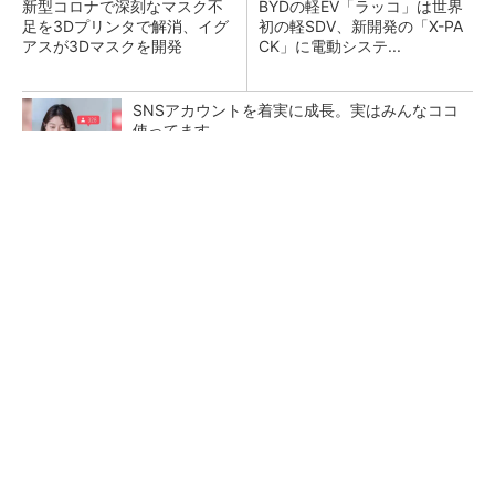
新型コロナで深刻なマスク不
BYDの軽EV「ラッコ」は世界
足を3Dプリンタで解消、イグ
初の軽SDV、新開発の「X-PA
アスが3Dマスクを開発
CK」に電動システ...
SNSアカウントを着実に成長。実はみんなココ
使ってます。
PR(Dreaw合同会社)
ペロブスカイト太陽電池の量産に有効なイン
ク、従来比で1.5倍の性能向上
【レベル14】生成AIを味方に、3D CADを使い
こなそう！