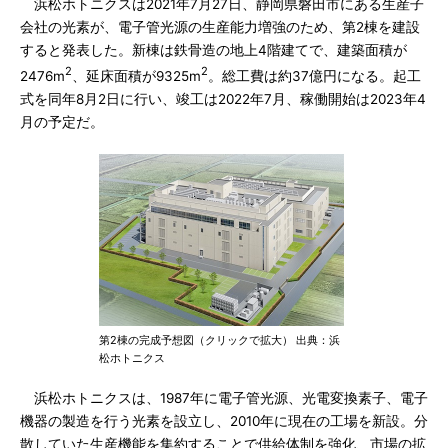
浜松ホトニクスは2021年7月27日、静岡県磐田市にある生産子
会社の光素が、電子管光源の生産能力増強のため、第2棟を建設
すると発表した。新棟は鉄骨造の地上4階建てで、建築面積が
2
2
2476m
、延床面積が9325m
。総工費は約37億円になる。起工
式を同年8月2日に行い、竣工は2022年7月、稼働開始は2023年4
月の予定だ。
第2棟の完成予想図（クリックで拡大） 出典：浜
松ホトニクス
浜松ホトニクスは、1987年に電子管光源、光電変換素子、電子
機器の製造を行う光素を設立し、2010年に現在の工場を新設。分
散していた生産機能を集約することで供給体制を強化、市場の拡