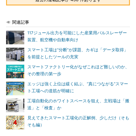
関連記事
117ジュール出力を可能にした産業用パルスレーザー
装置、航空機や自動車向け
スマート工場は“分断”が課題、カギは「データ取得」
を前提としたツールの充実
スマートファクトリー化がなぜこれほど難しいのか、
その整理の第一歩
エッジは強く上位は緩く結ぶ、“真につながる”スマー
ト工場への道筋が明確に
工場自動化のホワイトスペースを狙え、主戦場は「搬
送」と「検査」か
見えてきたスマート工場化の正解例、少しだけ（そも
そも編）