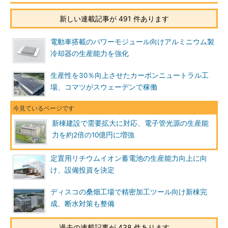
新しい連載記事が 491 件あります
電動車搭載のパワーモジュール向けアルミニウム製
冷却器の生産能力を強化
生産性を30％向上させたカーボンニュートラル工
場、コマツがスウェーデンで稼働
新棟建設で需要拡大に対応、電子管光源の生産能
力を約2倍の10億円に増強
定置用リチウムイオン蓄電池の生産能力向上に向
け、設備投資を決定
ディスコの桑畑工場で精密加工ツール向け新棟完
成、断水対策も整備
過去の連載記事が 438 件あります