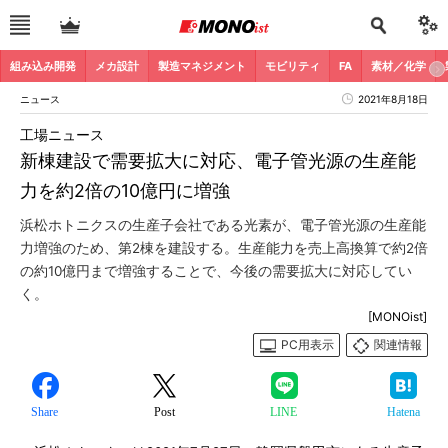
組み込み開発
メカ設計
製造マネジメント
モビリティ
FA
素材／化学
ニュース
2021年8月18日
工場ニュース
新棟建設で需要拡大に対応、電子管光源の生産能
力を約2倍の10億円に増強
浜松ホトニクスの生産子会社である光素が、電子管光源の生産能
力増強のため、第2棟を建設する。生産能力を売上高換算で約2倍
の約10億円まで増強することで、今後の需要拡大に対応してい
く。
[MONOist]
PC用表示
関連情報
Share
Post
LINE
Hatena