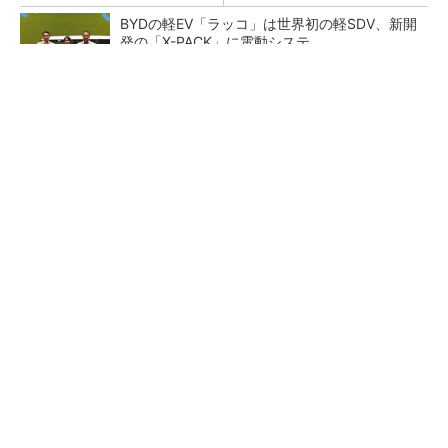
BYDの軽EV「ラッコ」は世界初の軽SDV、新開
発の「X-PACK」に電動システ...
ペロブスカイト太陽電池の量産に有効なイン
ク、従来比で1.5倍の性能向上
【レベル14】生成AIを味方に、3D CADを使い
こなそう！