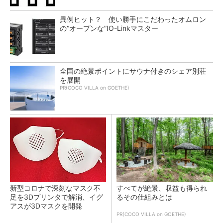
異例ヒット？ 使い勝手にこだわったオムロン
の“オープンな”IO-Linkマスター
全国の絶景ポイントにサウナ付きのシェア別荘
を展開
PR(COCO VILLA on GOETHE)
新型コロナで深刻なマスク不
すべてが絶景、収益も得られ
足を3Dプリンタで解消、イグ
るその仕組みとは
アスが3Dマスクを開発
PR(COCO VILLA on GOETHE)