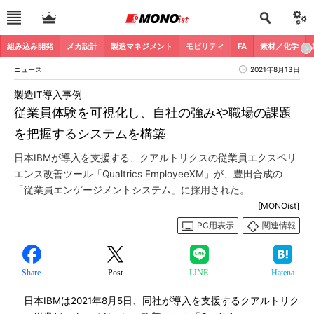
組み込み開発
メカ設計
製造マネジメント
モビリティ
FA
素材／化学
ニュース
2021年8月13日
製造IT導入事例
従業員体験を可視化し、自社の強みや職場の課題
を把握するシステムを構築
日本IBMが導入を支援する、クアルトリクスの従業員エクスペリ
エンス改善ツール「Qualtrics EmployeeXM」が、豊田合成の
「従業員エンゲージメントシステム」に採用された。
[MONOist]
PC用表示
関連情報
Share
Post
LINE
Hatena
日本IBMは2021年8月5日、同社が導入を支援するクアルトリク