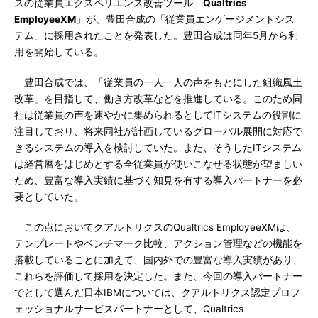
スの従業員エクスペリエンス改善ツール「
Qualtrics
EmployeeXM
」が、豊田合成の「従業員エンゲージメントシス
テム」に採用されたことを発表した。豊田合成は同年5月から利
用を開始している。
豊田合成では、「従業員の一人一人の声をもとにした組織風土
改革」を目指して、働き方改革などを推進している。このため同
社は従業員の声を速やかに集められるとしてITシステムの役割に
注目しており、将来同社が計画しているグローバル展開に対応で
きるシステムの導入を検討していた。また、そうしたITシステム
は経営層をはじめとする全従業員が使いこなせる状態が望ましい
ため、豊富な導入実績に基づく知見を有する導入パートナーを必
要としていた。
この点においてクアルトリクスのQualtrics EmployeeXMは、
テンプレートやベンチマーク比較、アクション管理などの機能を
搭載していることに加えて、国内外での豊富な導入実績があり、
これらを評価して採用を決定した。また、今回の導入パートナー
でとして選んだ日本IBMについては、クアルトリクス認定プロフ
ェッショナルサービスパートナーとして、Qualtrics