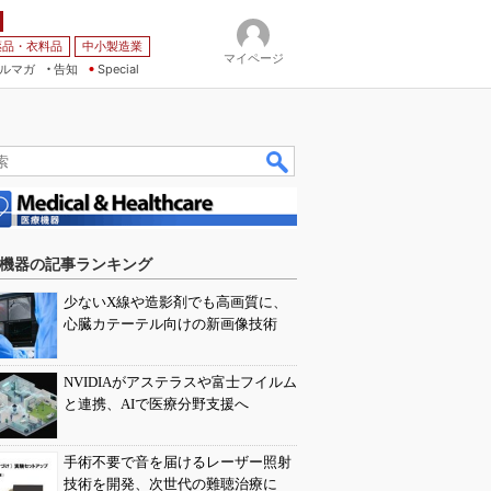
薬品・衣料品
中小製造業
マイページ
ルマガ
告知
Special
機器の記事ランキング
少ないX線や造影剤でも高画質に、
心臓カテーテル向けの新画像技術
NVIDIAがアステラスや富士フイルム
と連携、AIで医療分野支援へ
手術不要で音を届けるレーザー照射
技術を開発、次世代の難聴治療に