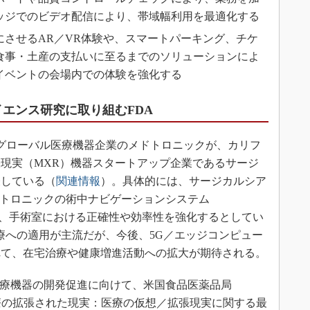
ッジでのビデオ配信により、帯域幅利用を最適化する
にさせるAR／VR体験や、スマートパーキング、チケ
食事・土産の支払いに至るまでのソリューションによ
イベントの会場内での体験を強化する
エンス研究に取り組むFDA
日、グローバル医療機器企業のメドトロニックが、カリフ
現実（MXR）機器スタートアップ企業であるサージ
表している（
関連情報
）。具体的には、サージカルシア
メドトロニックの術中ナビゲーションシステム
組み合わせて、手術室における正確性や効率性を強化するとしてい
療への適用が主流だが、今後、5G／エッジコンピュー
れて、在宅治療や健康増進活動への拡大が期待される。
医療機器の開発促進に向けて、米国食品医薬品局
「医療の拡張された現実：医療の仮想／拡張現実に関する最