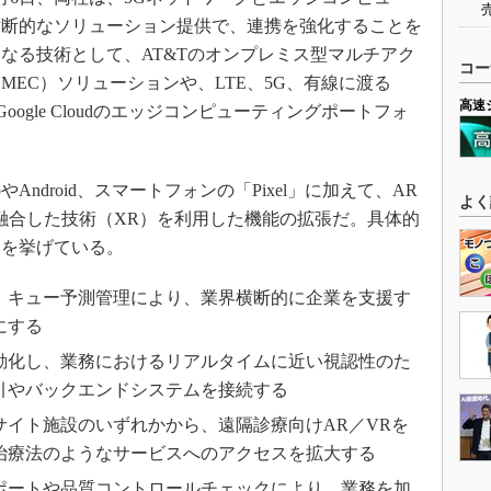
横断的なソリューション提供で、連携を強化することを
なる技術として、AT&Tのオンプレミス型マルチアク
コー
EC）ソリューションや、LTE、5G、有線に渡る
高速
ogle Cloudのエッジコンピューティングポートフォ
やAndroid、スマートフォンの「Pixel」に加えて、AR
よく
融合した技術（XR）を利用した機能の拡張だ。具体的
スを挙げている。
、キュー予測管理により、業界横断的に企業を支援す
にする
動化し、業務におけるリアルタイムに近い視認性のた
引やバックエンドシステムを接続する
サイト施設のいずれかから、遠隔診療向けAR／VRを
治療法のようなサービスへのアクセスを拡大する
ポートや品質コントロールチェックにより、業務を加