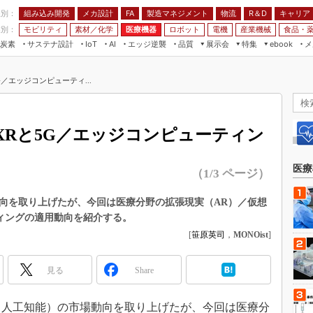
程別：
組み込み開発
メカ設計
製造マネジメント
物流
R＆D
キャリア
FA
業別：
モビリティ
素材／化学
医療機器
ロボット
電機
産業機械
食品・
炭素
サステナ設計
エッジ逆襲
品質
展示会
特集
メ
IoT
AI
ebook
伝承
組み込み開発
CEATEC
読者調査まとめ
編集後記
／エッジコンピューティ...
JIMTOF
保全
メカ設計
つながるクルマ
組込み/エッジ コンピューティング
ス
 AI
製造マネジメント
5G
展＆IoT/5Gソリューション展
VR／AR
FA
XRと5G／エッジコンピューティン
IIFES
モビリティ
フィールドサービス
国際ロボット展
素材／化学
FPGA
医療
（1/3 ページ）
ジャパンモビリティショー
組み込み画像技術
TECHNO-FRONTIER
動向を取り上げたが、今回は医療分野の拡張現実（AR）／仮想
組み込みモデリング
ティングの適用動向を紹介する。
人テク展
Windows Embedded
[
笹原英司
，
MONOist
]
スマート工場EXPO
車載ソフト開発
EdgeTech+
見る
Share
ISO26262
日本ものづくりワールド
無償設計ツール
AUTOMOTIVE WORLD
（人工知能）の市場動向を取り上げたが、今回は医療分