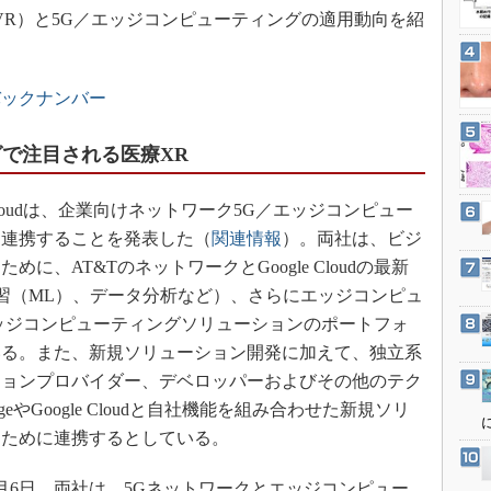
3Dプリンタ
VR）と5G／エッジコンピューティングの適用動向を紹
産業オープンネット展
デジタルツインとCAE
S＆OP
バックナンバー
インダストリー4.0
イノベーション
グで注目される医療XR
製造業ビッグデータ
e Cloudは、企業向けネットワーク5G／エッジコンピュー
メイドインジャパン
て連携することを発表した（
関連情報
）。両社は、ビジ
植物工場
、AT&TのネットワークとGoogle Cloudの最新
知財マネジメント
、機械学習（ML）、データ分析など）、さらにエッジコンピュ
海外生産
ッジコンピューティングソリューションのポートフォ
グローバル設計・開発
いる。また、新規ソリューション開発に加えて、独立系
ションプロバイダー、デベロッパーおよびその他のテク
制御セキュリティ
EdgeやGoogle Cloudと自社機能を組み合わせた新規ソリ
新型コロナへの対応
るために連携するとしている。
7月6日、両社は、5Gネットワークとエッジコンピュー