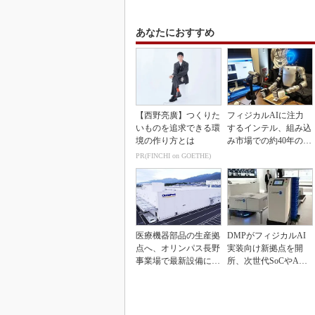
あなたにおすすめ
【西野亮廣】つくりた
フィジカルAIに注力
いものを追求できる環
するインテル、組み込
境の作り方とは
み市場での約40年の実
績を生かせるか
PR(FINCHI on GOETHE)
医療機器部品の生産拠
DMPがフィジカルAI
点へ、オリンパス長野
実装向け新拠点を開
事業場で最新設備に機
所、次世代SoCやAM
能集約
Rデモを披露