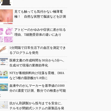
見ても触っても気付かない極薄電
極！ 自然な状態で脳波などを計測
アトピーのかゆみや症状に差が出る
理由、T細胞受容体の違いにあり
1分間隔で日常生活下の血圧を測定でき
るプログラムを発売
医療文書の作成時間を30分から5分へ、
生成AIで現場の業務効率化
NTTが養殖飼料向け珪藻を育種、DHA
など5種の脂肪酸が1.8倍に
血液中のがんマーカーを基準値の1000
分の1濃度で計測、数分での検査が可能
に
抗がん剤調製から投与までを安全に、
テルモが閉鎖式システムの新製品を発