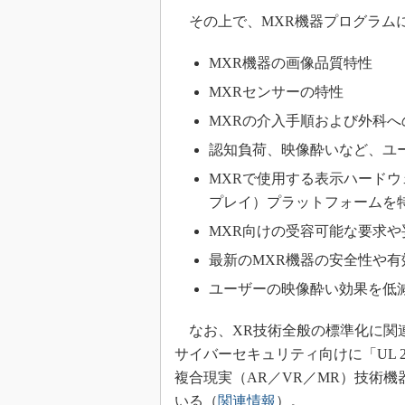
その上で、MXR機器プログラム
MXR機器の画像品質特性
MXRセンサーの特性
MXRの介入手順および外科へ
認知負荷、映像酔いなど、ユ
MXRで使用する表示ハードウ
プレイ）プラットフォームを
MXR向けの受容可能な要求
最新のMXR機器の安全性や
ユーザーの映像酔い効果を低
なお、XR技術全般の標準化に関
サイバーセキュリティ向けに「UL 2
複合現実（AR／VR／MR）技術機
いる（
関連情報
）。