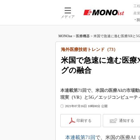
工
産
メディア
脱
つながる技術
AI×技術
MONOist
>
医療機器
>
米国で急速に進む医療XRと5G
つながる工場
AI×設備
つながるサービ
Physical
海外医療技術トレンド（73）
米国で急速に進む医療
グの融合
本連載第71回で、米国の医療AIの市場
現実（VR）と5G／エッジコンピュー
2021年07月16日 10時00分 公開
印刷する
通知する
本連載第71回
で、米国の医療AI