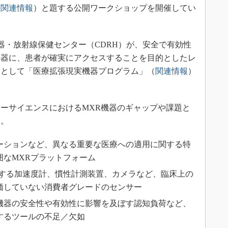
（
関連情報
）と題する公開ワークショップを開催してい
機器・放射線保健センター（CDRH）が、安全で有効性
機器に、患者が確実にアクセスすることを目的としたレ
環として「医療拡張現実機器プログラム」（
関連情報
）
ーサイエンスにおけるMXR機器のギャップや課題と
る。
ーションなど、異なる重要な医療への適用に関する特
囲なMXRプラットフォーム
用する加速度計、慣性計測装置、カメラなど、臨床上の
価していない消費者グレードのセンサー
機器の安全性や有効性に影響を及ぼす認知負荷など、
するツールの不足／欠如