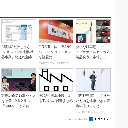
AI関連“だけじゃな
FINCHI主催「IVS202
狭小な駐車場に、シャ
い”オムロンの制御機
6」トークセッション
ープがポールカメラ式
器事業、地道な顧客基
が話題に！
製品発表 市場シェア
盤強化が結実
10％目指す
PR(FINCHI on GOETHE)
現場の作業効率やミス
令和8年熊本地震によ
【西野亮廣】つくりた
を改善 XRグラス
る工場への影響まとめ
いものを追求できる環
「MiRZA」が可能に
境の作り方とは
するピッキングDX
PR(FINCHI on GOETHE)
の...
Recommended by